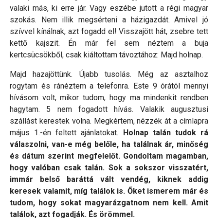
valaki más, ki erre jár. Vagy eszébe jutott a régi magyar
szokás. Nem illik megsérteni a házigazdát. Amivel jó
szívvel kínálnak, azt fogadd el! Visszajött hát, zsebre tett
kettő kajszit. Én már fel sem néztem a buja
kertcsücsökből, csak kiáltottam távoztához: Majd holnap.
Majd hazajöttünk. Újabb tusolás. Még az asztalhoz
rogytam és ránéztem a telefonra. Este 9 órától mennyi
hívásom volt, mikor tudom, hogy ma mindenkit rendben
hagytam. 5 nem fogadott hívás. Valakik augusztusi
szállást kerestek volna. Megkértem, nézzék át a címlapra
május 1.-én feltett ajánlatokat.
Holnap talán tudok rá
válaszolni, van-e még belőle, ha találnak ár, minőség
és dátum szerint megfelelőt. Gondoltam magamban,
hogy valóban csak talán. Sok a sokszor visszatért,
immár belső baráttá vált vendég, kiknek addig
keresek valamit, míg találok is. Őket ismerem már és
tudom, hogy sokat magyarázgatnom nem kell. Amit
találok, azt fogadják. És örömmel.