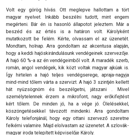
Volt egy görög hívás. Ott meglepve hallottam a tört
magyar nyelvet. Inkább beszélni tudott, mint engem
megérteni. Bár én is hasonló állapotot jeleztem. Már a
beszéd és az értés is a határon volt. Károlyként
mutatkozott be felém. Kérte, olvassam el az üzenetét.
Mondtam, holnap. Arra gondoltam az akcentusa alapján,
hogy a keddi hajóskirándulásunk vendégeinek szervezője.
A hajó 60 %-a az én vendégeimből volt. A maradék szerb,
román, angol vendégek, kik közt voltak magyar ajkúak is.
Így hirtelen a hajó teljes vendégserege, apraja-nagyja
mind-mind tőlem várta a szervizt. A hajó 3 szintjén kellett
hát nyüzsögnöm és beszélgetni, játszani . Mivel
személytelennek érzem a mikrofont, nagy erőkifejtést
kért tőlem. De minden jó, ha a vége jó. Ölelésekkel,
köszöngetésekkel távozott mindenki. Arra gondoltam
Károly telefonjánál, hogy egy ottani szervező szeretne
felkérni valamire. Majd elolvastam az üzenetet. A szlovák-
magyar iroda telepített képviselője Károly.