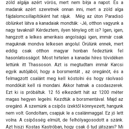
zöld algája azért vörös, mert nem bírja a napot. És a
madarak azért szeretnek onnan inni, mert a zöld alga
fájdalomcsillapítóként hat rájuk. Még az úton Paradisó
öblünket látva a kanadaiak mondták: -Jé, otthon vagyunk a
nagy tavaknál! Kérdeztem, ilyen tényleg ott is? Igen, igen,
hangzott a lelkes amerikais angolságú igen, immár csak
maguknak mondva lelkesen angolul. Örülünk ennek, mert
eddig csak otthon magyar honban fedeztünk fel
hasonlatosságot. Most hirtelen a kanadai híres tóvidéken
lettünk itt Thassoson. Azt is megtudtam immár Karcsi
egyik autójából, hogy a borsmentát , az oregánót, és a
felmagzott csalánt meg kell kóstolni és hogy ráolvasó
mondókát kell rá mondani. Akkor hatnak a csodaszerek.
Ezt ki is próbáltuk. 12 fő elkezdett hát az 1200 méter
magas hegyen legelni. Kezdtük a borsmentával. Majd az
oregánó. A szemünk a csípős ízektől könnyezett, hangunk
nem volt. Gondoltam, csapjuk le a csalánmaggal. Ez jó lett
volna. A csípősség elmúlt, de felhólyagosodott a szánk.
Azt hiszi Kostas Kastróban, hogy csak ő tud játszani? Mi