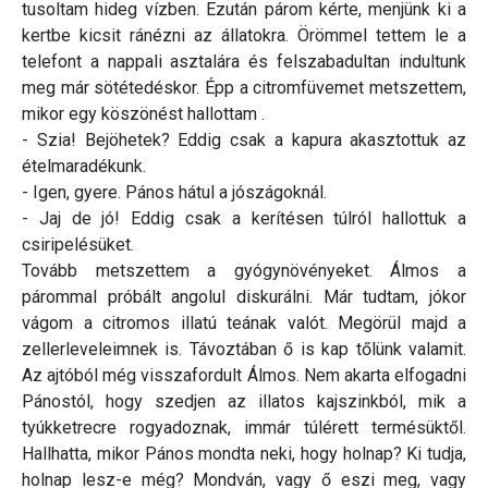
tusoltam hideg vízben. Ezután párom kérte, menjünk ki a
kertbe kicsit ránézni az állatokra. Örömmel tettem le a
telefont a nappali asztalára és felszabadultan indultunk
meg már sötétedéskor. Épp a citromfüvemet metszettem,
mikor egy köszönést hallottam .
- Szia! Bejöhetek? Eddig csak a kapura akasztottuk az
ételmaradékunk.
- Igen, gyere. Pános hátul a jószágoknál.
- Jaj de jó! Eddig csak a kerítésen túlról hallottuk a
csiripelésüket.
Tovább metszettem a gyógynövényeket. Álmos a
párommal próbált angolul diskurálni. Már tudtam, jókor
vágom a citromos illatú teának valót. Megörül majd a
zellerleveleimnek is. Távoztában ő is kap tőlünk valamit.
Az ajtóból még visszafordult Álmos. Nem akarta elfogadni
Pánostól, hogy szedjen az illatos kajszinkból, mik a
tyúkketrecre rogyadoznak, immár túlérett termésüktől.
Hallhatta, mikor Pános mondta neki, hogy holnap? Ki tudja,
holnap lesz-e még? Mondván, vagy ő eszi meg, vagy