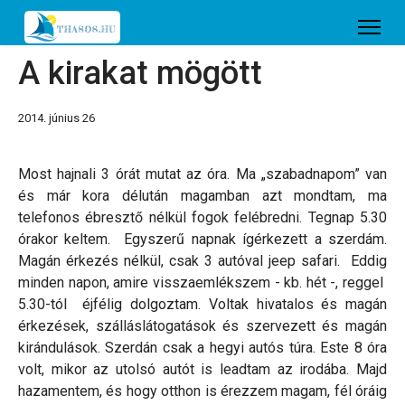
A kirakat mögött
2014. június 26
Most hajnali 3 órát mutat az óra. Ma „szabadnapom” van
és már kora délután magamban azt mondtam, ma
telefonos ébresztő nélkül fogok felébredni. Tegnap 5.30
órakor keltem. Egyszerű napnak ígérkezett a szerdám.
Magán érkezés nélkül, csak 3 autóval jeep safari. Eddig
minden napon, amire visszaemlékszem - kb. hét -, reggel
5.30-tól éjfélig dolgoztam. Voltak hivatalos és magán
érkezések, szálláslátogatások és szervezett és magán
kirándulások. Szerdán csak a hegyi autós túra. Este 8 óra
volt, mikor az utolsó autót is leadtam az irodába. Majd
hazamentem, és hogy otthon is érezzem magam, fél óráig