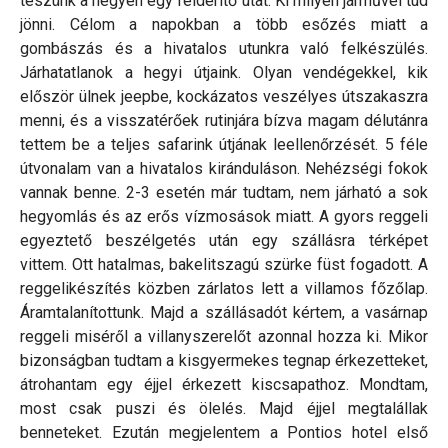
teszünk a hegyen egy felderítő utat. Ki milyen járművel tud
jönni. Célom a napokban a több esőzés miatt a
gombászás és a hivatalos utunkra való felkészülés.
Járhatatlanok a hegyi útjaink. Olyan vendégekkel, kik
először ülnek jeepbe, kockázatos veszélyes útszakaszra
menni, és a visszatérőek rutinjára bízva magam délutánra
tettem be a teljes safarink útjának leellenőrzését. 5 féle
útvonalam van a hivatalos kiránduláson. Nehézségi fokok
vannak benne. 2-3 esetén már tudtam, nem járható a sok
hegyomlás és az erős vízmosások miatt. A gyors reggeli
egyeztető beszélgetés után egy szállásra térképet
vittem. Ott hatalmas, bakelitszagú szürke füst fogadott. A
reggelikészítés közben zárlatos lett a villamos főzőlap.
Áramtalanítottunk. Majd a szállásadót kértem, a vasárnap
reggeli miséről a villanyszerelőt azonnal hozza ki. Mikor
bizonságban tudtam a kisgyermekes tegnap érkezetteket,
átrohantam egy éjjel érkezett kiscsapathoz. Mondtam,
most csak puszi és ölelés. Majd éjjel megtalállak
benneteket. Ezután megjelentem a Pontios hotel első