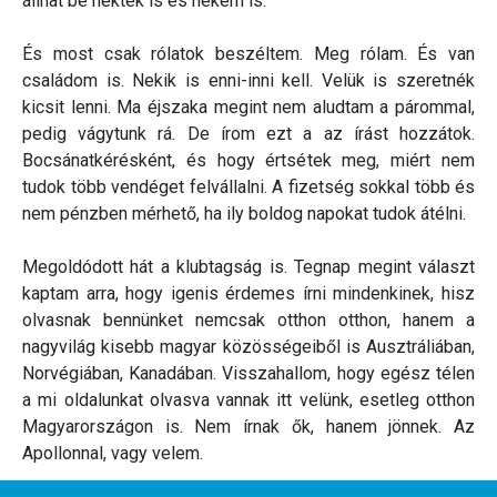
állhat be nektek is és nekem is.
És most csak rólatok beszéltem. Meg rólam. És van
családom is. Nekik is enni-inni kell. Velük is szeretnék
kicsit lenni. Ma éjszaka megint nem aludtam a párommal,
pedig vágytunk rá. De írom ezt a az írást hozzátok.
Bocsánatkérésként, és hogy értsétek meg, miért nem
tudok több vendéget felvállalni. A fizetség sokkal több és
nem pénzben mérhető, ha ily boldog napokat tudok átélni.
Megoldódott hát a klubtagság is. Tegnap megint választ
kaptam arra, hogy igenis érdemes írni mindenkinek, hisz
olvasnak bennünket nemcsak otthon otthon, hanem a
nagyvilág kisebb magyar közösségeiből is Ausztráliában,
Norvégiában, Kanadában. Visszahallom, hogy egész télen
a mi oldalunkat olvasva vannak itt velünk, esetleg otthon
Magyarországon is. Nem írnak ők, hanem jönnek. Az
Apollonnal, vagy velem.