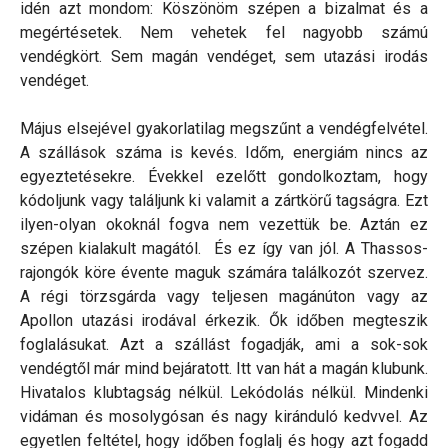
idén azt mondom: Köszönöm szépen a bizalmat és a
megértésetek. Nem vehetek fel nagyobb számú
vendégkört. Sem magán vendéget, sem utazási irodás
vendéget.
Május elsejével gyakorlatilag megszűnt a vendégfelvétel.
A szállások száma is kevés. Időm, energiám nincs az
egyeztetésekre. Évekkel ezelőtt gondolkoztam, hogy
kódoljunk vagy találjunk ki valamit a zártkörű tagságra. Ezt
ilyen-olyan okoknál fogva nem vezettük be. Aztán ez
szépen kialakult magától. És ez így van jól. A Thassos-
rajongók köre évente maguk számára találkozót szervez.
A régi törzsgárda vagy teljesen magánúton vagy az
Apollon utazási irodával érkezik. Ők időben megteszik
foglalásukat. Azt a szállást fogadják, ami a sok-sok
vendégtől már mind bejáratott. Itt van hát a magán klubunk.
Hivatalos klubtagság nélkül. Lekódolás nélkül. Mindenki
vidáman és mosolygósan és nagy kiránduló kedvvel. Az
egyetlen feltétel, hogy időben foglalj és hogy azt fogadd