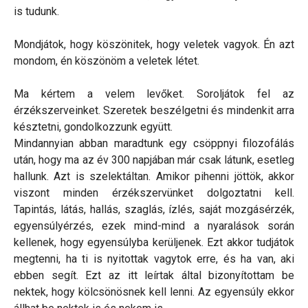
is tudunk.
Mondjátok, hogy köszönitek, hogy veletek vagyok. Én azt
mondom, én köszönöm a veletek létet.
Ma kértem a velem levőket. Soroljátok fel az
érzékszerveinket. Szeretek beszélgetni és mindenkit arra
késztetni, gondolkozzunk együtt.
Mindannyian abban maradtunk egy csöppnyi filozofálás
után, hogy ma az év 300 napjában már csak látunk, esetleg
hallunk. Azt is szelektáltan. Amikor pihenni jöttök, akkor
viszont minden érzékszervünket dolgoztatni kell.
Tapintás, látás, hallás, szaglás, ízlés, saját mozgásérzék,
egyensúlyérzés, ezek mind-mind a nyaralások során
kellenek, hogy egyensúlyba kerüljenek. Ezt akkor tudjátok
megtenni, ha ti is nyitottak vagytok erre, és ha van, aki
ebben segít. Ezt az itt leírtak által bizonyítottam be
nektek, hogy kölcsönösnek kell lenni. Az egyensúly ekkor