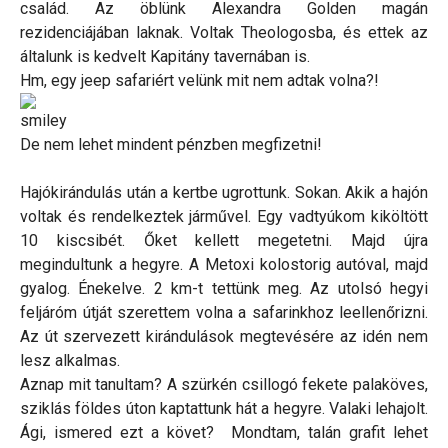
család. Az öblünk Alexandra Golden magán
rezidenciájában laknak. Voltak Theologosba, és ettek az
általunk is kedvelt Kapitány tavernában is.
Hm, egy jeep safariért velünk mit nem adtak volna?!
De nem lehet mindent pénzben megfizetni!
Hajókirándulás után a kertbe ugrottunk. Sokan. Akik a hajón
voltak és rendelkeztek járművel. Egy vadtyúkom kiköltött
10 kiscsibét. Őket kellett megetetni. Majd újra
megindultunk a hegyre. A Metoxi kolostorig autóval, majd
gyalog. Énekelve. 2 km-t tettünk meg. Az utolsó hegyi
feljáróm útját szerettem volna a safarinkhoz leellenőrizni.
Az út szervezett kirándulások megtevésére az idén nem
lesz alkalmas.
Aznap mit tanultam? A szürkén csillogó fekete palaköves,
sziklás földes úton kaptattunk hát a hegyre. Valaki lehajolt.
Ági, ismered ezt a követ? Mondtam, talán grafit lehet