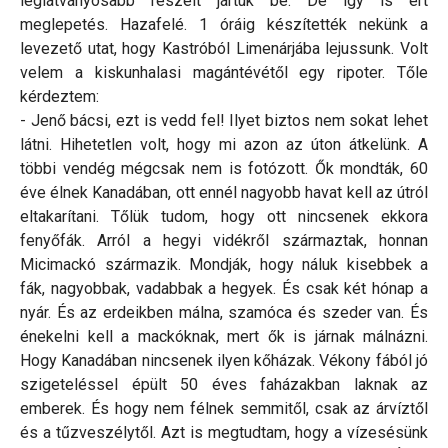
leglátványosabb részeit jártuk be. De így is ért
meglepetés. Hazafelé. 1 óráig készítették nekünk a
levezető utat, hogy Kastróból Limenárjába lejussunk. Volt
velem a kiskunhalasi magántévétől egy ripoter. Tőle
kérdeztem:
- Jenő bácsi, ezt is vedd fel! Ilyet biztos nem sokat lehet
látni. Hihetetlen volt, hogy mi azon az úton átkelünk. A
többi vendég mégcsak nem is fotózott. Ők mondták, 60
éve élnek Kanadában, ott ennél nagyobb havat kell az útról
eltakarítani. Tőlük tudom, hogy ott nincsenek ekkora
fenyőfák. Arról a hegyi vidékről származtak, honnan
Micimackó származik. Mondják, hogy náluk kisebbek a
fák, nagyobbak, vadabbak a hegyek. És csak két hónap a
nyár. És az erdeikben málna, szamóca és szeder van. És
énekelni kell a mackóknak, mert ők is járnak málnázni.
Hogy Kanadában nincsenek ilyen kőházak. Vékony fából jó
szigeteléssel épült 50 éves faházakban laknak az
emberek. És hogy nem félnek semmitől, csak az árvíztől
és a tűzveszélytől. Azt is megtudtam, hogy a vízesésünk