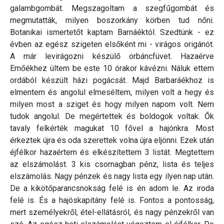
galambgombát. Megszagoltam a szegfűgombát és
megmutatták, milyen boszorkány körben tud nőni.
Botanikai ismertetőt kaptam Barnáéktól. Szedtünk - ez
évben az egész szigeten elsőként mi - virágos origánót.
A már levirágozni készülő orbáncfüvet. Hazaérve
Emőékhez ültem be este 10 órakor kávézni. Náluk ettem
ordából készült házi pogácsát. Majd Barbaráékhoz is
elmentem és angolul elmeséltem, milyen volt a hegy és
milyen most a sziget és hogy milyen napom volt. Nem
tudok angolul. De megértettek és boldogok voltak. Ők
tavaly felkérték magukat 10 fővel a hajónkra. Most
érkeztek újra és oda szerettek volna újra eljönni. Ezek után
éjfélkor hazaértem és elkészítettem 3 listát. Megtettem
az elszámolást. 3 kis csomagban pénz, lista és teljes
elszámolás. Nagy pénzek és nagy lista egy ilyen nap után.
De a kikötőparancsnokság felé is én adom le. Az iroda
felé is. És a hajóskapitány felé is. Fontos a pontosság,
mert személyekről, étel-ellátásról, és nagy pénzekről van