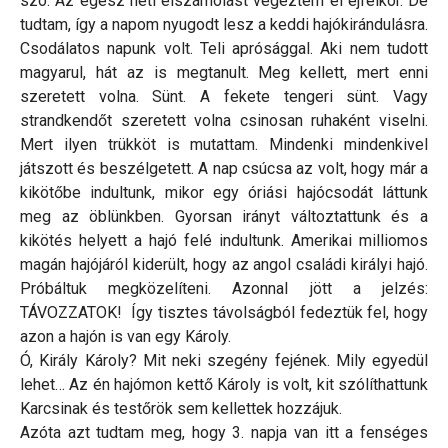
szó. Az egész heti elszámolást végeztem el éjfélkor. De
tudtam, így a napom nyugodt lesz a keddi hajókirándulásra.
Csodálatos napunk volt. Teli aprósággal. Aki nem tudott
magyarul, hát az is megtanult. Meg kellett, mert enni
szeretett volna. Sünt. A fekete tengeri sünt. Vagy
strandkendőt szeretett volna csinosan ruhaként viselni.
Mert ilyen trükköt is mutattam. Mindenki mindenkivel
játszott és beszélgetett. A nap csúcsa az volt, hogy már a
kikötőbe indultunk, mikor egy óriási hajócsodát láttunk
meg az öblünkben. Gyorsan irányt változtattunk és a
kikötés helyett a hajó felé indultunk. Amerikai milliomos
magán hajójáról kiderült, hogy az angol családi királyi hajó.
Próbáltuk megközelíteni. Azonnal jött a jelzés:
TÁVOZZATOK! Így tisztes távolságból fedeztük fel, hogy
azon a hajón is van egy Károly.
Ó, Király Károly? Mit neki szegény fejének. Mily egyedül
lehet… Az én hajómon kettő Károly is volt, kit szólíthattunk
Karcsinak és testőrök sem kellettek hozzájuk.
Azóta azt tudtam meg, hogy 3. napja van itt a fenséges