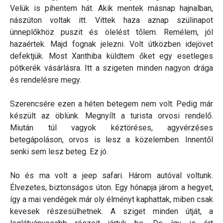
Velük is pihentem hát. Akik mentek másnap hajnalban,
nászúton voltak itt. Vittek haza aznap szülinapot
ünneplőkhöz puszit és ölelést tőlem. Remélem, jól
hazaértek. Majd fognak jelezni. Volt útközben idejövet
defektjük. Most Xanthiba küldtem őket egy esetleges
pótkerék vásárlásra. Itt a szigeten minden nagyon drága
és rendelésre megy.
Szerencsére ezen a héten betegem nem volt. Pedig már
készült az öblünk. Megnyílt a turista orvosi rendelő.
Miután túl vagyok kéztöréses, agyvérzéses
betegápoláson, orvos is lesz a közelemben. Innentől
senki sem lesz beteg. Ez jó.
No és ma volt a jeep safari. Három autóval voltunk.
Élvezetes, biztonságos úton. Egy hónapja járom a hegyet,
így a mai vendégek már oly élményt kaphattak, miben csak
kevesek részesülhetnek. A sziget minden útját, a