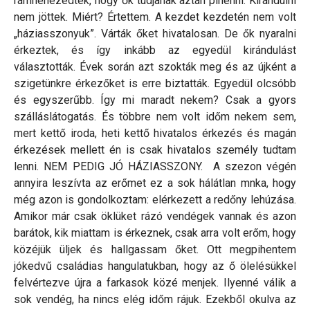
rámnehezedtek, hogy ők tudjanak aztán pihenni. Kirándulni
nem jöttek. Miért? Értettem. A kezdet kezdetén nem volt
„háziasszonyuk”. Várták őket hivatalosan. De ők nyaralni
érkeztek, és így inkább az egyedül kirándulást
választották. Évek során azt szokták meg és az újként a
szigetünkre érkezőket is erre biztatták. Egyedül olcsóbb
és egyszerűbb. Így mi maradt nekem? Csak a gyors
szálláslátogatás. És többre nem volt időm nekem sem,
mert kettő iroda, heti kettő hivatalos érkezés és magán
érkezések mellett én is csak hivatalos személy tudtam
lenni. NEM PEDIG JÓ HÁZIASSZONY. A szezon végén
annyira leszívta az erőmet ez a sok hálátlan mnka, hogy
még azon is gondolkoztam: elérkezett a redőny lehúzása.
Amikor már csak öklüket rázó vendégek vannak és azon
barátok, kik miattam is érkeznek, csak arra volt erőm, hogy
közéjük üljek és hallgassam őket. Ott megpihentem
jókedvű családias hangulatukban, hogy az ő ölelésükkel
felvértezve újra a farkasok közé menjek. Ilyenné válik a
sok vendég, ha nincs elég időm rájuk. Ezekből okulva az