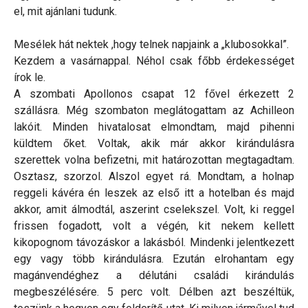
el, mit ajánlani tudunk.
Mesélek hát nektek ,hogy telnek napjaink a „klubosokkal”.
Kezdem a vasárnappal. Néhol csak főbb érdekességet
írok le.
A szombati Apollonos csapat 12 fővel érkezett 2
szállásra. Még szombaton meglátogattam az Achilleon
lakóit. Minden hivatalosat elmondtam, majd pihenni
küldtem őket. Voltak, akik már akkor kirándulásra
szerettek volna befizetni, mit határozottan megtagadtam.
Osztasz, szorzol. Alszol egyet rá. Mondtam, a holnap
reggeli kávéra én leszek az első itt a hotelban és majd
akkor, amit álmodtál, aszerint cselekszel. Volt, ki reggel
frissen fogadott, volt a végén, kit nekem kellett
kikopognom távozáskor a lakásból. Mindenki jelentkezett
egy vagy több kirándulásra. Ezután elrohantam egy
magánvendéghez a délutáni családi kirándulás
megbeszélésére. 5 perc volt. Délben azt beszéltük,