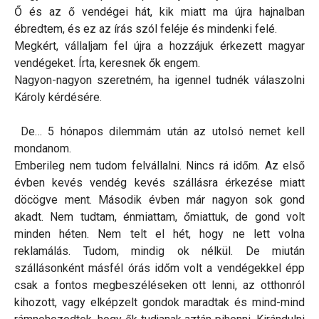
Ő és az ő vendégei hát, kik miatt ma újra hajnalban
ébredtem, és ez az írás szól feléje és mindenki felé.
Megkért, vállaljam fel újra a hozzájuk érkezett magyar
vendégeket. Írta, keresnek ők engem.
Nagyon-nagyon szeretném, ha igennel tudnék válaszolni
Károly kérdésére.
De… 5 hónapos dilemmám után az utolsó nemet kell
mondanom.
Emberileg nem tudom felvállalni. Nincs rá időm. Az első
évben kevés vendég kevés szállásra érkezése miatt
döcögve ment. Második évben már nagyon sok gond
akadt. Nem tudtam, énmiattam, őmiattuk, de gond volt
minden héten. Nem telt el hét, hogy ne lett volna
reklamálás. Tudom, mindig ok nélkül. De miután
szállásonként másfél órás időm volt a vendégekkel épp
csak a fontos megbeszéléseken ott lenni, az otthonról
kihozott, vagy elképzelt gondok maradtak és mind-mind