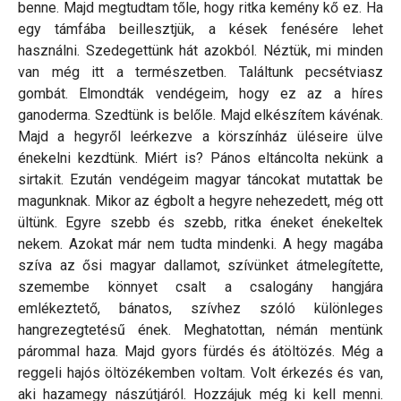
benne. Majd megtudtam tőle, hogy ritka kemény kő ez. Ha
egy támfába beillesztjük, a kések fenésére lehet
használni. Szedegettünk hát azokból. Néztük, mi minden
van még itt a természetben. Találtunk pecsétviasz
gombát. Elmondták vendégeim, hogy ez az a híres
ganoderma. Szedtünk is belőle. Majd elkészítem kávénak.
Majd a hegyről leérkezve a körszínház üléseire ülve
énekelni kezdtünk. Miért is? Pános eltáncolta nekünk a
sirtakit. Ezután vendégeim magyar táncokat mutattak be
magunknak. Mikor az égbolt a hegyre nehezedett, még ott
ültünk. Egyre szebb és szebb, ritka éneket énekeltek
nekem. Azokat már nem tudta mindenki. A hegy magába
szíva az ősi magyar dallamot, szívünket átmelegítette,
szemembe könnyet csalt a csalogány hangjára
emlékeztető, bánatos, szívhez szóló különleges
hangrezegtetésű ének. Meghatottan, némán mentünk
párommal haza. Majd gyors fürdés és átöltözés. Még a
reggeli hajós öltözékemben voltam. Volt érkezés és van,
aki hazamegy nászútjáról. Hozzájuk még ki kell menni.