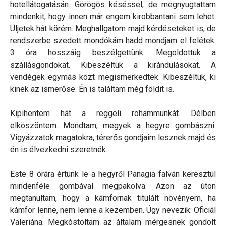
hotellátogatásán. Görögös késéssel, de megnyugtattam
mindenkit, hogy innen már engem kirobbantani sem lehet.
Üljetek hát körém. Meghallgatom majd kérdéseteket is, de
rendszerbe szedett mondókám hadd mondjam el felétek.
3 óra hosszáig beszélgettünk. Megoldottuk a
szállásgondokat. Kibeszéltük a kirándulásokat. A
vendégek egymás közt megismerkedtek. Kibeszéltük, ki
kinek az ismerőse. Én is találtam még földit is.
Kipihentem hát a reggeli rohammunkát. Délben
elköszöntem. Mondtam, megyek a hegyre gombászni.
Vigyázzatok magatokra, térerős gondjaim lesznek majd és
én is élvezkedni szeretnék.
Este 8 órára értünk le a hegyről Panagia falván keresztül
mindenféle gombával megpakolva. Azon az úton
megtanultam, hogy a kámfornak titulált növényem, ha
kámfor lenne, nem lenne a kezemben. Úgy nevezik: Oficiál
Valeriána. Megkóstoltam az általam mérgesnek gondolt