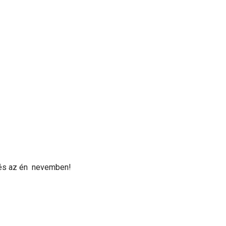
 és az én nevemben!