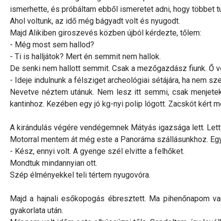
ismerhette, és próbáltam ebből ismeretet adni, hogy többet t
Ahol voltunk, az idő még bágyadt volt és nyugodt.
Majd Alikiben giroszevés közben újból kérdezte, tőlem:
- Még most sem hallod?
- Ti is halljátok? Mert én semmit nem hallok.
De senki nem hallott semmit. Csak a mezőgazdász fiunk. Ő vol
- Ideje indulnunk a félsziget archeológiai sétájára, ha nem s
Nevetve néztem utánuk. Nem lesz itt semmi, csak menjetek.
kantinhoz. Kezében egy jó kg-nyi polip lógott. Zacskót kért 
A kirándulás végére vendégemnek Mátyás igazsága lett. Lett 
Motorral mentem át még este a Panoráma szállásunkhoz. Egy 
- Kész, ennyi volt. A gyenge szél elvitte a felhőket.
Mondtuk mindannyian ott.
Szép élményekkel teli tértem nyugovóra.
Majd a hajnali esőkopogás ébresztett. Ma pihenőnapom van
gyakorlata után.