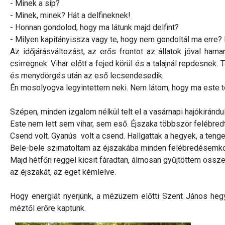
- Minek a síp?
- Minek, minek? Hát a delfineknek!
- Honnan gondolod, hogy ma látunk majd delfint?
- Milyen kapitányissza vagy te, hogy nem gondoltál ma erre? M
Az időjárásváltozást, az erős frontot az állatok jóval ham
csirregnek. Vihar előtt a fejed körül és a talajnál repdesnek.
és menydörgés után az eső lecsendesedik.
Én mosolyogva legyintettem neki. Nem látom, hogy ma este t
Szépen, minden izgalom nélkül telt el a vasárnapi hajókirándu
Este nem lett sem vihar, sem eső. Éjszaka többször felébred
Csend volt. Gyanús volt a csend. Hallgattak a hegyek, a teng
Bele-bele szimatoltam az éjszakába minden felébredésemkor
Majd hétfőn reggel kicsit fáradtan, álmosan gyűjtöttem öss
az éjszakát, az eget kémlelve.
Hogy energiát nyerjünk, a mézüzem előtti Szent János hegyi
méztől erőre kaptunk.