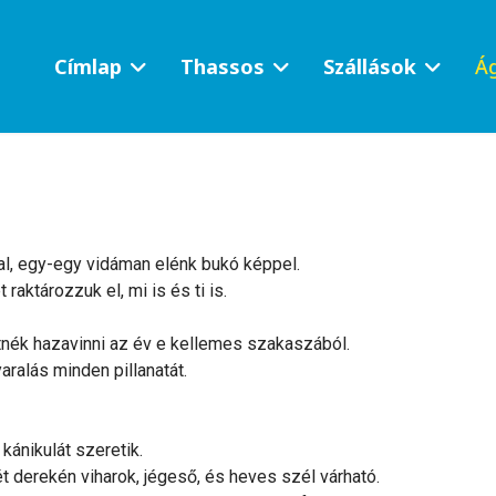
Címlap
Thassos
Szállások
Ág
l, egy-egy vidáman elénk bukó képpel.
aktározzuk el, mi is és ti is.
etnék hazavinni az év e kellemes szakaszából.
aralás minden pillanatát.
kánikulát szeretik.
t derekén viharok, jégeső, és heves szél várható.