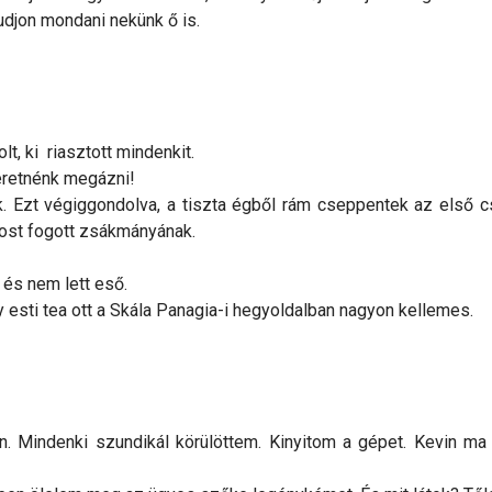
udjon mondani nekünk ő is.
t, ki riasztott mindenkit.
zeretnénk megázni!
 Ezt végiggondolva, a tiszta égből rám cseppentek az első cs
most fogott zsákmányának.
és nem lett eső.
esti tea ott a Skála Panagia-i hegyoldalban nagyon kellemes.
. Mindenki szundikál körülöttem. Kinyitom a gépet. Kevin ma