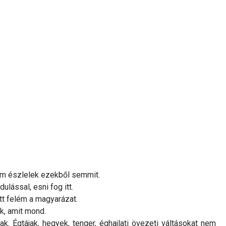
 nem észlelek ezekből semmit.
lással, esni fog itt.
ött felém a magyarázat.
ik, amit mond.
. Égtájak, hegyek, tenger, éghajlati övezeti váltásokat nem