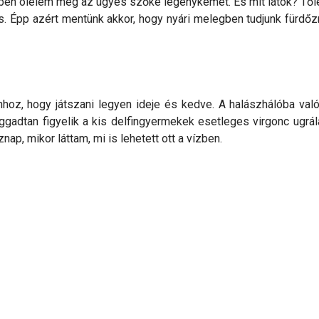
lben ölelem meg az ügyes szőke legénykémet. És mit látok? Tőle
s. Épp azért mentünk akkor, hogy nyári melegben tudjunk fürdőz
 ahhoz, hogy játszani legyen ideje és kedve. A halászhálóba va
iggadtan figyelik a kis delfingyermekek esetleges virgonc ugrál
ap, mikor láttam, mi is lehetett ott a vízben.