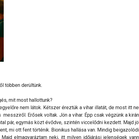
l többen derültünk.
és, mit most hallottunk?
egyelőre nem látok. Kétszer éreztük a vihar illatát, de most itt
essziről. Erősek voltak. Jön a vihar. Épp csak végzünk a kirándu
iatal pár, egymás közt évődve, szintén viccelődni kezdett. Majd j
t, mi ott fent történik. Bionikus hallása van. Mindig beigazolód
jd elmagyaráztam neki, itt milyen időjárási jelenségek vannak