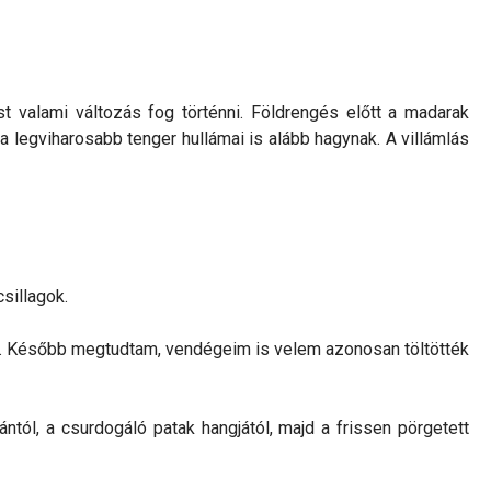
st valami változás fog történni. Földrengés előtt a madarak
g a legviharosabb tenger hullámai is alább hagynak. A villámlás
sillagok.
lt. Később megtudtam, vendégeim is velem azonosan töltötték
tól, a csurdogáló patak hangjától, majd a frissen pörgetett