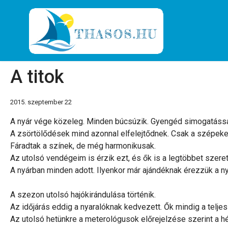
A titok
2015. szeptember 22
A nyár vége közeleg. Minden búcsúzik. Gyengéd simogatássa
A zsörtölődések mind azonnal elfelejtődnek. Csak a szépeket r
Fáradtak a színek, de még harmonikusak.
Az utolsó vendégeim is érzik ezt, és ők is a legtöbbet szer
A nyárban minden adott. Ilyenkor már ajándéknak érezzük a ny
A szezon utolsó hajókirándulása történik.
Az időjárás eddig a nyaralóknak kedvezett. Ők mindig a teljes 
Az utolsó hetünkre a meterológusok előrejelzése szerint a hé