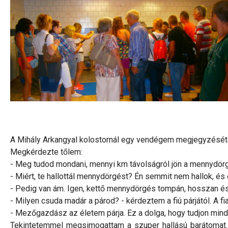
A Mihály Arkangyal kolostornál egy vendégem megjegyzésétő
Megkérdezte tőlem:
- Meg tudod mondani, mennyi km távolságról jön a mennydörg
- Miért, te hallottál mennydörgést? Én semmit nem hallok, és 
- Pedig van ám. Igen, kettő mennydörgés tompán, hosszan és m
- Milyen csuda madár a párod? - kérdeztem a fiú párjától. A f
- Mezőgazdász az életem párja. Ez a dolga, hogy tudjon minden
Tekintetemmel megsimogattam a szuper hallású barátomat. Ma