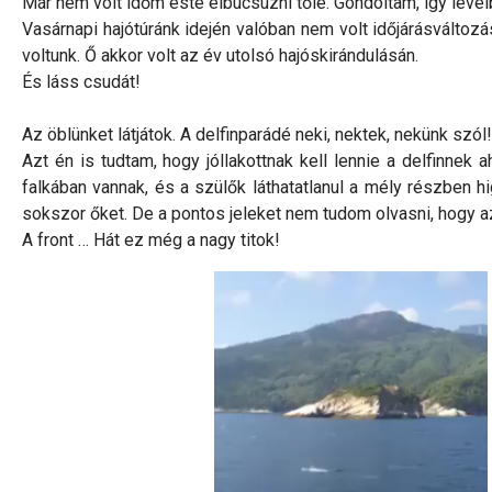
Már nem volt időm este elbúcsúzni tőle. Gondoltam, így levé
Vasárnapi hajótúránk idején valóban nem volt időjárásváltozá
voltunk. Ő akkor volt az év utolsó hajóskirándulásán.
És láss csudát!
Az öblünket látjátok. A delfinparádé neki, nektek, nekünk szól!
Azt én is tudtam, hogy jóllakottnak kell lennie a delfinnek
falkában vannak, és a szülők láthatatlanul a mély részben h
sokszor őket. De a pontos jeleket nem tudom olvasni, hogy azn
A front … Hát ez még a nagy titok!