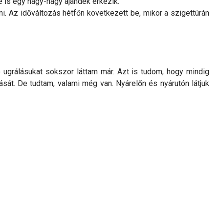
 is egy nagy-nagy ajándék érkezik.
ni. Az időváltozás hétfőn következett be, mikor a szigettúrán
ló ugrálásukat sokszor láttam már. Azt is tudom, hogy mindig
ását. De tudtam, valami még van. Nyárelőn és nyárutón látjuk