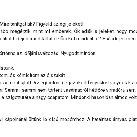
ire tanítgatlak? Figyeld az égi jeleket!
arabb megérzik, mint mi emberek. Ők adják a jeleket, hogy mo
 Telihold idején miért láttál delfineket mindenhol? Eső idején mé
örténne az időjárásváltozás. Nyugodt minden.
lásunk.
tem, és kémleltem az éjszakát.
er sem robajlott. Az égbolton megszokott fényükkel ragyogtak a c
. Semmi, semmi nem történt vasárnapról hétfőre virradóra sem.
ze a szigettúrára a nagy csapatom. Mindenki hasonlóan álmos vo
 kápolnánál ültünk le első mesémhez. A hatalmas árnyas platán