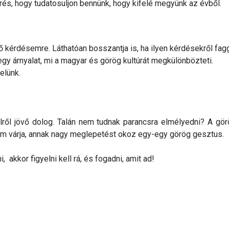
rés, hogy tudatosuljon bennünk, hogy kifelé megyünk az évből.
kérdésemre. Láthatóan bosszantja is, ha ilyen kérdésekről fag
egy árnyalat, mi a magyar és görög kultúrát megkülönbözteti.
elünk.
ről jövő dolog. Talán nem tudnak parancsra elmélyedni? A gör
nem várja, annak nagy meglepetést okoz egy-egy görög gesztus.
 akkor figyelni kell rá, és fogadni, amit ad!