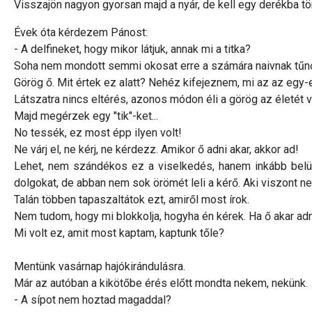
Visszajön nagyon gyorsan majd a nyár, de kell egy derékba tö
Évek óta kérdezem Pánost:
- A delfineket, hogy mikor látjuk, annak mi a titka?
Soha nem mondott semmi okosat erre a számára naivnak tűnő 
Görög ő. Mit értek ez alatt? Nehéz kifejeznem, mi az az egy-
Látszatra nincs eltérés, azonos módon éli a görög az életét v
Majd megérzek egy "tik"-ket...
No tessék, ez most épp ilyen volt!
Ne várj el, ne kérj, ne kérdezz. Amikor ő adni akar, akkor ad!
Lehet, nem szándékos ez a viselkedés, hanem inkább belül
dolgokat, de abban nem sok örömét leli a kérő. Aki viszont 
Talán többen tapaszaltátok ezt, amiről most írok.
Nem tudom, hogy mi blokkolja, hogyha én kérek. Ha ő akar adni,
Mi volt ez, amit most kaptam, kaptunk tőle?
Mentünk vasárnap hajókirándulásra.
Már az autóban a kikötőbe érés előtt mondta nekem, nekünk.
- A sípot nem hoztad magaddal?