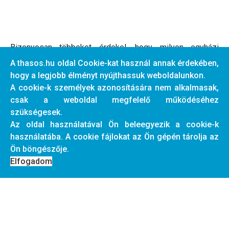
Bizonyosan többeket érdekel, hogy milyen egyházi
ünnepek vannak az egész görög ortodox világban.
A thasos.hu oldal Cookie-kat használ annak érdekében,
hogy a legjobb élményt nyújthassuk weboldalunkon.
Ünnepek
:
A cookie-k személyek azonosítására nem alkalmasak,
A búcsúk dátumok szerint itt görögül vannak feltüntetve.
csak a weboldal megfelelő működéséhez
De a honlap linkjén egyéb nyelven is kereshetnek az
szükségesek.
érdeklődők. Ez a táblázat az egész országra vonatkozik.
Az oldal használatával Ön beleegyezik a cookie-k
Léteznek csak helyi szentek, így azon szenteket csak
használatába. A cookie fájlokat az Ön gépén tárolja az
azon a helyen ünneplik.
Ön böngészője.
Elfogadom
A nyaralásotok ideje alatt ellenőrizhetitek a dátumok
alapján, lesz-e akkor egyházi ünnep.
Ez a honlap fesztiválokat is megjelenít országos
rendezvényként.
Érdemes lementenetek a honlapot, bárhol nyaraltok, és
rákeresni, hogy az adott területen milyen programok