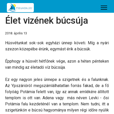
Élet vizének búcsúja
2018. április 13
Húsvétunkat sok-sok egyházi ünnep követi. Míg a nyári
szezon közepébe érünk, egymást érik a búcsúk.
Épphogy a húsvét hétfőnek vége, azon a héten pénteken
van mindig az életadó víz búcsúja.
Ez egy nagyon jeles ünnepe a szigetnek és a falunknak.
Az Ypszárióról megszámlálhatatlan forrás fakad, de a fő
folyóág Potámia felett van, így az annak emlékére állított
templom is ott van. Adena vagy más néven Levki - ősi
Potámia falu kezdeténél van a templom. Nem tudni, itt a
szigetünkön e búcsú hagyománya milyen régi időre nyúlik