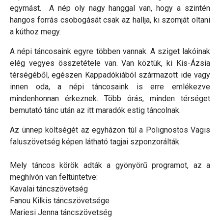
egymást. A nép oly nagy hanggal van, hogy a szintén
hangos forrás csobogását csak az hallja, ki szomját oltani
a kúthoz megy.
A népi táncosaink egyre többen vannak. A sziget lakóinak
elég vegyes összetétele van. Van köztük, ki Kis-Ázsia
térségéből, egészen Kappadókiából származott ide vagy
innen oda, a népi táncosaink is erre emlékezve
mindenhonnan érkeznek. Több órás, minden térséget
bemutató tánc után az itt maradók estig táncolnak.
Az ünnep költségét az egyházon túl a Polignostos Vagis
faluszövetség képen látható tagjai szponzorálták.
Mely táncos körök adták a gyönyörű programot, az a
meghívón van feltüntetve:
Kavalai táncszövetség
Fanou Kilkis táncszövetsége
Mariesi Jenna táncszövetség