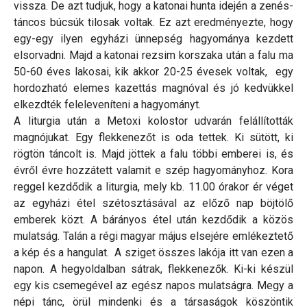
vissza. De azt tudjuk, hogy a katonai hunta idején a zenés-
táncos búcsúk tilosak voltak. Ez azt eredményezte, hogy
egy-egy ilyen egyházi ünnepség hagyománya kezdett
elsorvadni. Majd a katonai rezsim korszaka után a falu ma
50-60 éves lakosai, kik akkor 20-25 évesek voltak, egy
hordozható elemes kazettás magnóval és jó kedvükkel
elkezdték feleleveníteni a hagyományt.
A liturgia után a Metoxi kolostor udvarán felállították
magnójukat. Egy flekkenezőt is oda tettek. Ki sütött, ki
rögtön táncolt is. Majd jöttek a falu többi emberei is, és
évről évre hozzátett valamit e szép hagyományhoz. Kora
reggel kezdődik a liturgia, mely kb. 11.00 órakor ér véget
az egyházi étel szétosztásával az előző nap böjtölő
emberek közt. A bárányos étel után kezdődik a közös
mulatság. Talán a régi magyar május elsejére emlékeztető
a kép és a hangulat. A sziget összes lakója itt van ezen a
napon. A hegyoldalban sátrak, flekkenezők. Ki-ki készül
egy kis csemegével az egész napos mulatságra. Megy a
népi tánc, örül mindenki és a társaságok köszöntik