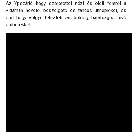
Az Ypszárió hegy szeretettel nézi és öleli fentről a
vidáman nevető, beszélgető és táncos ünneplőket, és
örül, hogy völgye telis-teli van boldog, barátságos, hívő
emberekkel.