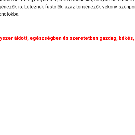
énezők is. Léteznek füstölők, azaz tömjénezők vékony szénporr
honotokba.
yszer áldott, egészségben és szeretetben gazdag, békés,