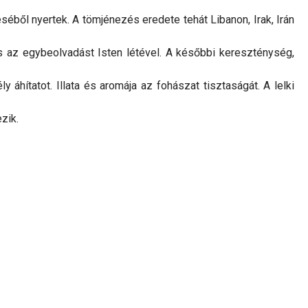
éből nyertek. A tömjénezés eredete tehát Libanon, Irak, Irán
és az egybeolvadást Isten létével. A későbbi kereszténység,
áhítatot. Illata és aromája az fohászat tisztaságát. A lelki
zik.