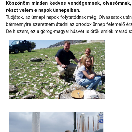
Köszönöm minden kedves vendégemnek, olvasómnak, az
részt velem e napok ünnepeiben.
Tudjátok, az ünnepi napok folytatódnak még. Olvassatok utá
bármennyire szeretném átadni az ortodox ünnep felemelő érzés
De hiszem, ez a görög-magyar húsvét is örök emlék marad sz