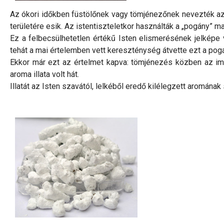
Az ókori időkben füstölőnek vagy tömjénezőnek nevezték az i
területére esik. Az istentiszteletkor használták a „pogány” m
Ez a felbecsülhetetlen értékű Isten elismerésének jelképe 
tehát a mai értelemben vett kereszténység átvette ezt a pogá
Ekkor már ezt az értelmet kapva: tömjénezés közben az imáds
aroma illata volt hát.
Illatát az Isten szavától, lelkéből eredő kilélegzett aromán