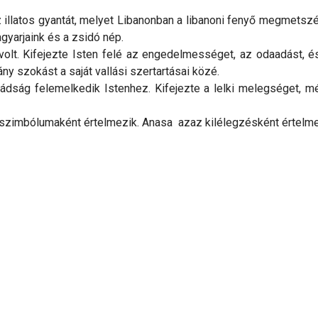
llatos gyantát, melyet Libanonban a libanoni fenyő megmetszés
agyarjaink és a zsidó nép.
volt. Kifejezte Isten felé az engedelmességet, az odaadást, 
ny szokást a saját vallási szertartásai közé.
ág felemelkedik Istenhez. Kifejezte a lelki melegséget, mély 
ak szimbólumaként értelmezik. Anasa azaz kilélegzésként értelme