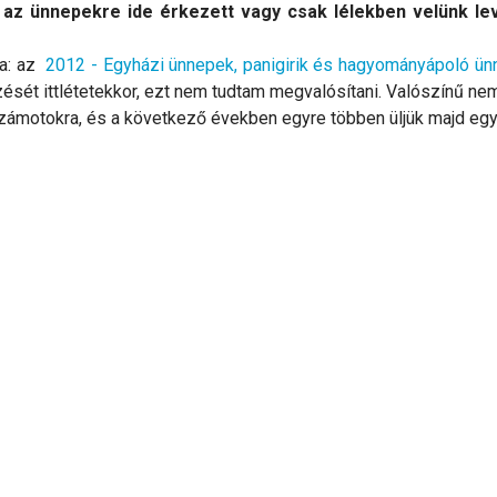
 ünnepekre ide érkezett vagy csak lélekben velünk levő
na: az
2012 - Egyházi ünnepek, panigirik és hagyományápoló ü
ét ittlétetekkor, ezt nem tudtam megvalósítani. Valószínű nem r
ámotokra, és a következő években egyre többen üljük majd együ