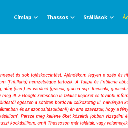
Címlap
Thassos
Szállások
Ág
nnepet és sok tojáskoccintást. Ajándékom legyen e szép és rit
iom (Fritillaria) nemzetségbe tartozik. A Tulipa és Fritillaria ab
lfaj (ssp.) és variáció (graeca, graeca ssp. thessala, gussichae,
eg ill. a Google keresőben is találsz képeket és további informác
öldestől egészen a sötéten bordóval csíkozottig ill. halványan 
ktanban és az azonosításokban!!) én arra szavazok, hogy a fény
ckásliliom'. Persze meg kellene őket közelről jobban vizsgálni 
tuszi kockásliliom, amit Thassoson már találtak; vagy valamelyik