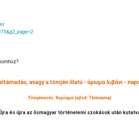
ml
1075&g2_page=2
ásomhoz?
eltámadás, avagy a tömjén illatú - άρωμα λιβάνι - nap
Tömjénezés. θυμίαμα (ejtsd: Thimiama)
Újra és újra az ősmagyar történelemi szokások után kutatv