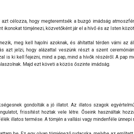
tusz azt célozza, hogy megteremtsék a buzgó imádság atmoszf
t ikonokat tömjénezi, közvetőként jár el a hívő és az Isten közöt
ezik, meg kell hajolni azoknak, és áhítattal térden várni az á
s azt jelzi, hogy alázattal veszünk részt a szent ceremóniá
l is ki kell fejezni, mind a pap, mind a hívők részéről. A pap m
álaszolnak. Majd ezt követi a közös őszinte imádság.
gesnek gondolták a jó illatot. Az illatos szagok egyértelműen 
ngulatot, frissítést hoztak vele létre. Őseink használtak ho
usfélék illatos termése. A tömjén a vallási vagy mindenféle ünne
tattam be. Ez egy olyan tömjénező rudacska, melybe az említett