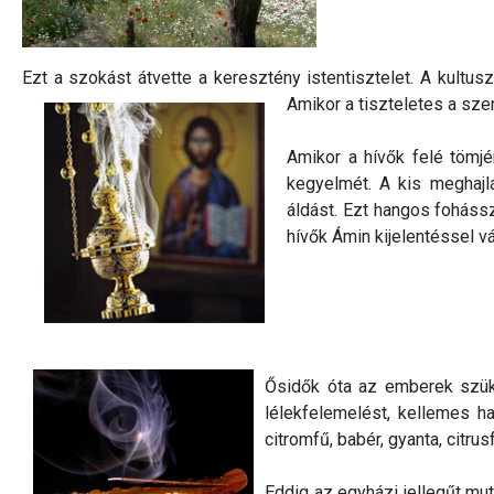
Ezt a szokást átvette a keresztény istentisztelet. A kul
Amikor a tiszteletes a szen
Amikor a hívők felé tömjén
kegyelmét. A kis meghajlá
áldást. Ezt hangos fohássza
hívők Ámin kijelentéssel v
Ősidők óta az emberek szüksé
lélekfelemelést, kellemes ha
citromfű, babér, gyanta, citr
Eddig az egyházi jellegűt mu