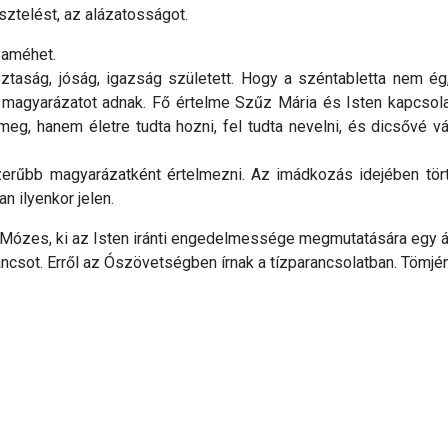
ztelést, az alázatosságot.
nyaméhet.
taság, jóság, igazság született. Hogy a széntabletta nem ég
 magyarázatot adnak. Fő értelme Szűz Mária és Isten kapcsol
meg, hanem életre tudta hozni, fel tudta nevelni, és dicsővé 
erűbb magyarázatként értelmezni. Az imádkozás idejében tör
an ilyenkor jelen.
 Mózes, ki az Isten iránti engedelmessége megmutatására egy áld
ncsot. Erről az Ószövetségben írnak a tízparancsolatban. Tömjén