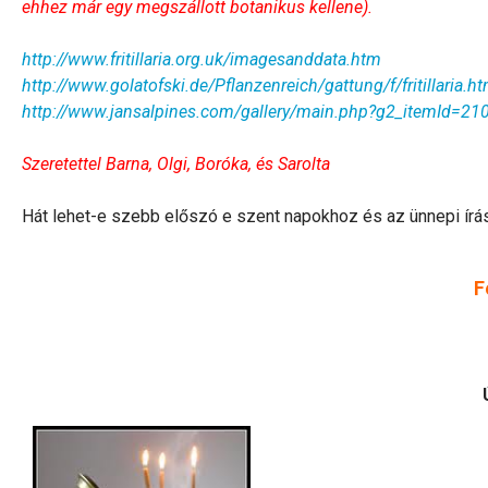
ehhez már egy megszállott botanikus kellene).
http://www.fritillaria.org.uk/imagesanddata.htm
http://www.golatofski.de/Pflanzenreich/gattung/f/fritillaria.ht
http://www.jansalpines.com/gallery/main.php?g2_itemId=2
Szeretettel Barna, Olgi, Boróka, és Sarolta
Hát lehet-e szebb előszó e szent napokhoz és az ünnepi ír
F