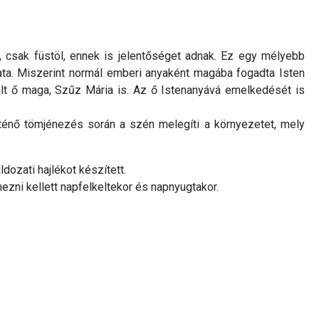
, csak füstöl, ennek is jelentőséget adnak. Ez egy mélyebb
ata. Miszerint normál emberi anyaként magába fogadta Isten
vált ő maga, Szűz Mária is. Az ő Istenanyává emelkedését is
ténő tömjénezés során a szén melegíti a környezetet, mely
ozati hajlékot készített.
ezni kellett napfelkeltekor és napnyugtakor.