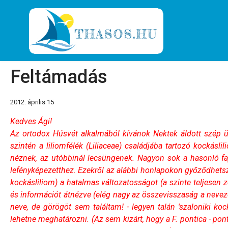
Feltámadás
2012. április 15
Kedves Ági!
Az ortodox Húsvét alkalmából kívánok Nektek áldott szép ü
szintén a liliomfélék (Liliaceae) családjába tartozó kockáslil
néznek, az utóbbinál lecsüngenek. Nagyon sok a hasonló faj, a
lefényképezetthez. Ezekről az alábbi honlapokon győződhetsz m
kockásliliom) a hatalmas változatosságot (a szinte teljesen z
és információt átnézve (elég nagy az összevisszaság a nevezé
neve, de görögöt sem találtam! - legyen talán 'szaloniki ko
lehetne meghatározni. (Az sem kizárt, hogy a F. pontica - pon