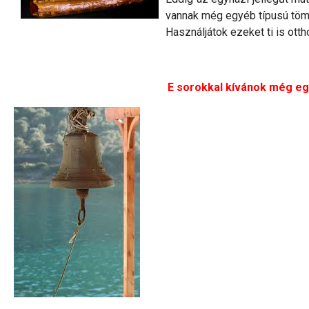
vannak még egyéb típusú tömj
Használjátok ezeket ti is ott
E sorokkal kívánok még eg