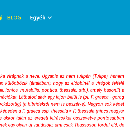
i - BLOG
Egyéb
ka virágnak a neve. Ugyanis ez nem tulipán (Tulipa), hanem
ban különbözik (általában), hogy az előbbinél a virágok felfelé
 ionica, mutabilis, pontica, thessala, stb.), amely hasonlít a
iókat. Láthatod akár egy fajon belül is (pl. F. graeca - görög
kockázottig) (a hibridekről nem is beszélve). Nagyon sok képet
képeden a F. graeca ssp. thessala = F. thessala (nincs magyar
és akkor talán az eredeti leírásokkal összevetve pontosabban
nek egy olyan új variációja, ami csak Thassoson fordul elő, de