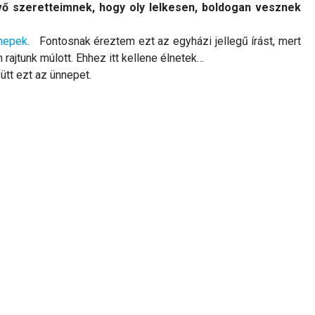
 szeretteimnek, hogy oly lelkesen, boldogan vesznek
nnepek
. Fontosnak éreztem ezt az egyházi jellegű írást, mert
ajtunk múlott. Ehhez itt kellene élnetek…
tt ezt az ünnepet.