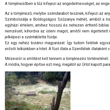
A tömjénezőben a tűz kifejezi az engedelmességet, az enges
Az a tömjénező, melybe széndarabot tesznek, kifejezi az a
Szimbolizálja a Boldogságos Szűzanya méhét, amiből a tisz
egyházi értelem, amihez hosszú és nehezen érthető bibliai
nemzését, kihordva az isteni magot, amitől nem égettetett 
jelképezi a széntabletta füstje.
Ez egy nehéz bizánci magyarázat. Így tudom felétek egysz
erősíti lelkünkben a hitet. A füst illata a Szentlélek illataként v
Mózesról is említést kell tennem a tömjénezés történeténél.
A módra, hogyan építse ezt meg, magától az Úrtól kapott para