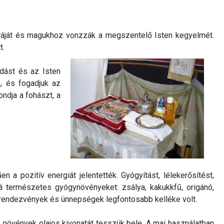
éráját és magukhoz vonzzák a megszentelő Isten kegyelmét.
t.
ldást és az Isten
n, és fogadjuk az
ondja a fohászt, a
a pozitív energiát jelentették. Gyógyítást, lélekerősítést,
zzá természetes gyógynövényeket: zsálya, kakukkfű, origánó,
pi rendezvények és ünnepségek legfontosabb kelléke volt.
 növények olajos kivonatát tesszük bele. A mai használatban