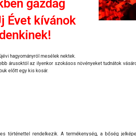
ekben gazdag
j Évet kívánok
denkinek!
újévi hagyományról mesélek nektek.
bb árusoktól az ilyenkor szokásos növényeket tudnátok vásároln
uk előtt egy kis kosár.
s történettel rendelkezik. A termékenység, a bőség jelképe,