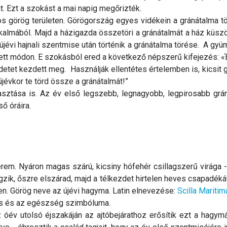
. Ezt a szokást a mai napig megőrizték.
 görög területen. Görögország egyes vidékein a gránátalma tö
lkalmából. Majd a házigazda összetöri a gránátalmát a ház küs
 újévi hajnali szentmise után történik a gránátalma törése. A gy
etett módon. E szokásból ered a következő népszerű kifejezés: 
kezdetet kezdett meg. Használják ellentétes értelemben is, kic
évkor te törd össze a gránátalmát!”
asztása is. Az év első legszebb, legnagyobb, legpirosabb grá
ső óráira.
rem. Nyáron magas szárú, kicsiny hófehér csillagszerű virága -
gzik, őszre elszárad, majd a télkezdet hirtelen heves csapadékátó
ken. Görög neve az újévi hagyma. Latin elnevezése:
Scilla Maritim
tés és az egészség szimbóluma.
v utolsó éjszakáján az ajtóbejárathoz erősítik ezt a hagymát