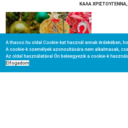
ΚΑΛΑ ΧΡΙΣΤΟΥΓΕΝΝΑ, 
A thasos.hu oldal Cookie-kat használ annak érdekében, h
A cookie-k személyek azonosítására nem alkalmasak, cs
Az oldal használatával Ön beleegyezik a cookie-k használa
Elfogadom