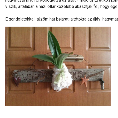
hagymával kívülről kopogtatva az ajtót - majd Új Évet köszönt
viszik, általában a házi oltár közelébe akasztják fel, hogy e
E gondolatokkal tűzöm hát bejárati ajtótokra az újévi hagym