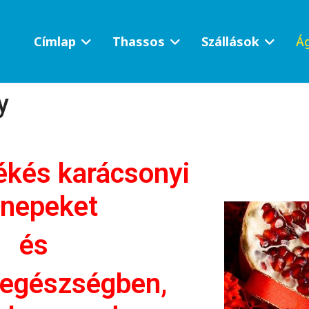
Címlap
Thassos
Szállások
Ág
y
ékés karácsonyi
nepeket
és
 egészségben,