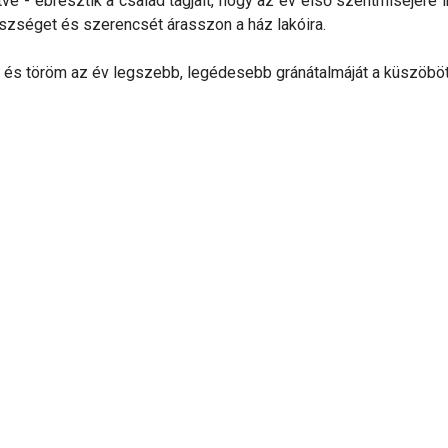
ve - ébresztik a család tagjait, hogy az év első szentmiséjére 
gészséget és szerencsét árasszon a ház lakóira.
át és töröm az év legszebb, legédesebb gránátalmáját a küszöbö