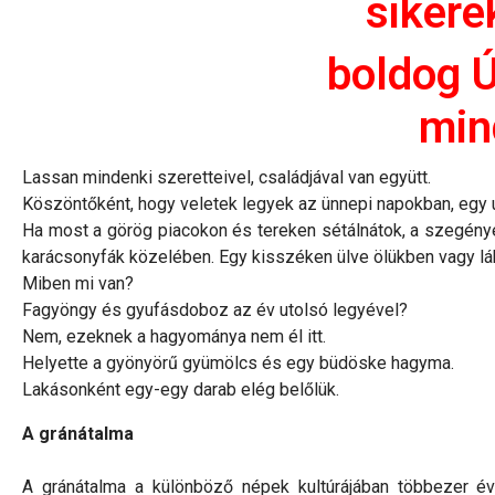
siker
boldog Ú
min
Lassan mindenki szeretteivel, családjával van együtt.
Köszöntőként, hogy veletek legyek az ünnepi napokban, egy 
Ha most a görög piacokon és tereken sétálnátok, a szegénye
karácsonyfák közelében. Egy kisszéken ülve ölükben vagy láb
Miben mi van?
Fagyöngy és gyufásdoboz az év utolsó legyével?
Nem, ezeknek a hagyománya nem él itt.
Helyette a gyönyörű gyümölcs és egy büdöske hagyma.
Lakásonként egy-egy darab elég belőlük.
A gránátalma
A gránátalma a különböző népek kultúrájában többezer éve