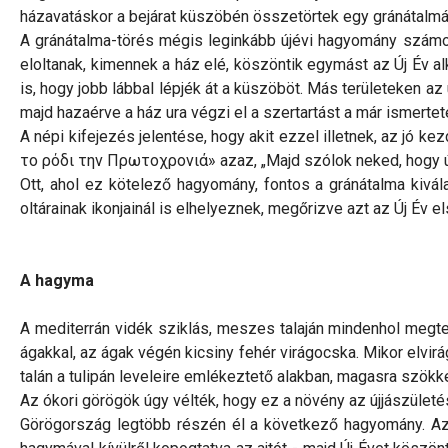
házavatáskor a bejárat küszöbén összetörtek egy gránátalmát
A gránátalma-törés mégis leginkább újévi hagyomány számos
eloltanak, kimennek a ház elé, köszöntik egymást az Új Év a
is, hogy jobb lábbal lépjék át a küszöböt. Más területeken az
majd hazaérve a ház ura végzi el a szertartást a már ismert
A népi kifejezés jelentése, hogy akit ezzel illetnek, az jó 
το ρόδι την Πρωτοχρονιά» azaz, „Majd szólok neked, hogy új
Ott, ahol ez kötelező hagyomány, fontos a gránátalma kivál
oltárainak ikonjainál is elhelyeznek, megőrizve azt az Új Év el
A hagyma
A mediterrán vidék sziklás, meszes talaján mindenhol megte
ágakkal, az ágak végén kicsiny fehér virágocska. Mikor elvirá
talán a tulipán leveleire emlékeztető alakban, magasra szök
Az ókori görögök úgy vélték, hogy ez a növény az újjászüle
Görögország legtöbb részén él a következő hagyomány. Az óé