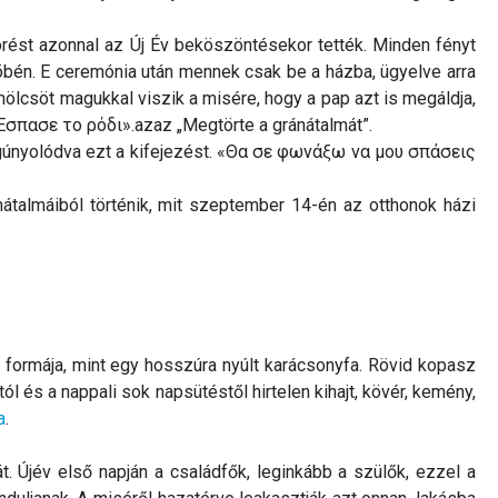
rést azonnal az Új Év beköszöntésekor tették. Minden fényt
zöbén. E ceremónia után mennek csak be a házba, ügyelve arra
ümölcsöt magukkal viszik a misére, hogy a pap azt is megáldja,
«Έσπασε το ρόδι».azaz „Megtörte a gránátalmát”.
sit gúnyolódva ezt a kifejezést. «Θα σε φωνάξω να μου σπάσεις
nátalmáiból történik, mit szeptember 14-én az otthonok házi
 formája, mint egy hosszúra nyúlt karácsonyfa. Rövid kopasz
l és a nappali sok napsütéstől hirtelen kihajt, kövér, kemény,
a
.
. Újév első napján a családfők, leginkább a szülők, ezzel a