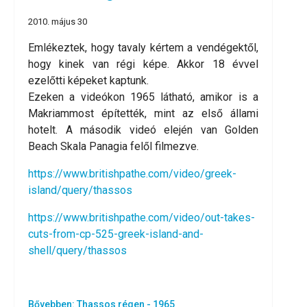
2010. május 30
Emlékeztek, hogy tavaly kértem a vendégektől,
hogy kinek van régi képe. Akkor 18 évvel
ezelőtti képeket kaptunk.
Ezeken a videókon 1965 látható, amikor is a
Makriammost építették, mint az első állami
hotelt. A második videó elején van Golden
Beach Skala Panagia felől filmezve.
https://www.britishpathe.com/video/greek-
island/query/thassos
https://www.britishpathe.com/video/out-takes-
cuts-from-cp-525-greek-island-and-
shell/query/thassos
Bővebben: Thassos régen - 1965