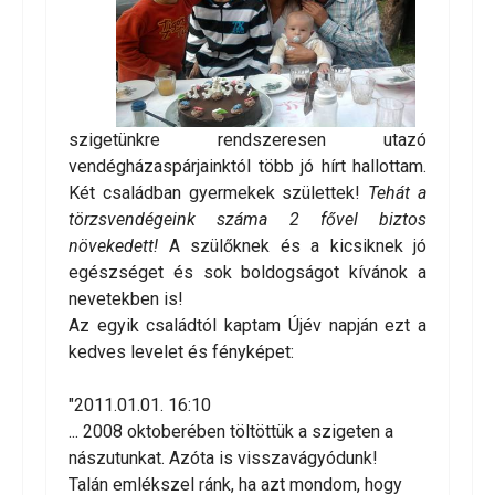
szigetünkre rendszeresen utazó
vendégházaspárjainktól több jó hírt hallottam.
Két családban gyermekek születtek!
Te
hát a
törzsvendégeink száma 2 fővel biztos
növekedett!
A szülőknek és a kicsiknek jó
egészséget és sok boldogságot kívánok a
nevetekben is!
Az egyik családtól kaptam Újév napján ezt a
kedves levelet és fényképet:
"2011.01.01. 16:10
... 2008 oktoberében töltöttük a szigeten a
nászutunkat. Azóta is visszavágyódunk!
Talán emlékszel ránk, ha azt mondom, hogy