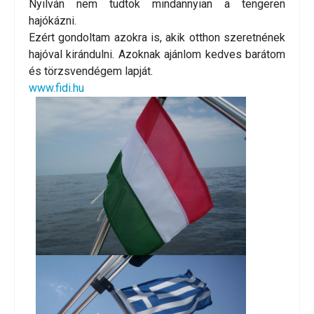
Nyilván nem tudtok mindannyian a tengeren
hajókázni.
Ezért gondoltam azokra is, akik otthon szeretnének
hajóval kirándulni. Azoknak ajánlom kedves barátom
és törzsvendégem lapját.
www.fidi.hu