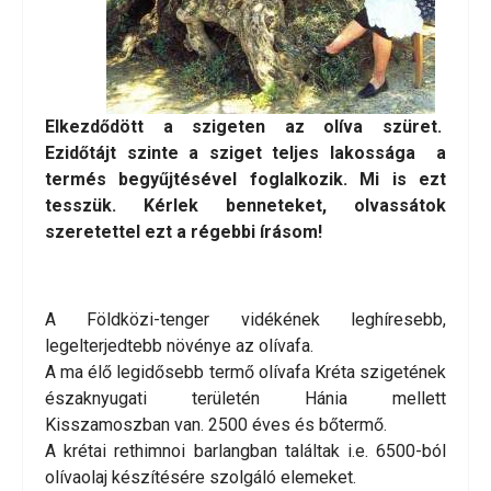
Elkezdődött a szigeten az olíva szüret.
Ezidőtájt
szinte a sziget teljes lakossága a
termés begyűjtésével foglalkozik. Mi is ezt
tesszük. Kérlek benneteket, olvassátok
szeretettel ezt a régebbi írásom!
A Földközi-tenger vidékének leghíresebb,
legelterjedtebb növénye az olívafa.
A ma élő legidősebb termő olívafa Kréta szigetének
északnyugati területén Hánia mellett
Kisszamoszban van. 2500 éves és bőtermő.
A krétai rethimnoi barlangban találtak i.e. 6500-ból
olívaolaj készítésére szolgáló elemeket.