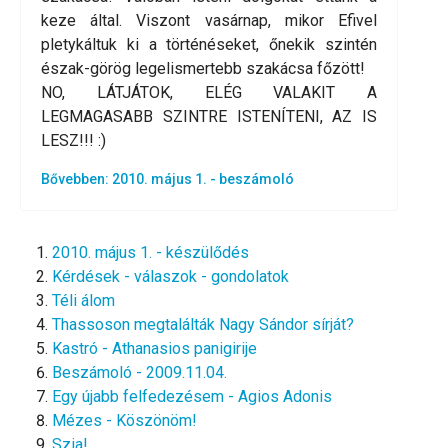
keze által. Viszont vasárnap, mikor Efivel
pletykáltuk ki a történéseket, őnekik szintén
észak-görög legelismertebb szakácsa főzött!
NO, LÁTJÁTOK, ELÉG VALAKIT A
LEGMAGASABB SZINTRE ISTENÍTENI, AZ IS
LESZ!!! :)
Bővebben: 2010. május 1. - beszámoló
2010. május 1. - készülődés
Kérdések - válaszok - gondolatok
Téli álom
Thassoson megtalálták Nagy Sándor sírját?
Kastró - Athanasios panigirije
Beszámoló - 2009.11.04.
Egy újabb felfedezésem - Agios Adonis
Mézes - Köszönöm!
Szia!