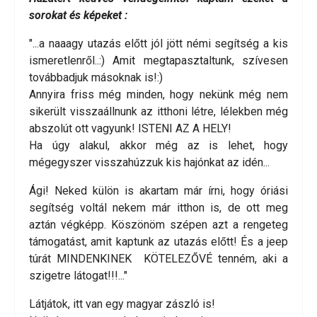
sorokat és képeket :
"...a naaagy utazás előtt jól jött némi segítség a kis
ismeretlenről..:) Amit megtapasztaltunk, szívesen
továbbadjuk másoknak is!:)
Annyira friss még minden, hogy nekünk még nem
sikerült visszaállnunk az itthoni létre, lélekben még
abszolút ott vagyunk! ISTENI AZ A HELY!
Ha úgy alakul, akkor még az is lehet, hogy
mégegyszer visszahúzzuk kis hajónkat az idén...
Ági! Neked külön is akartam már írni, hogy óriási
segítség voltál nekem már itthon is, de ott meg
aztán végképp. Köszönöm szépen azt a rengeteg
támogatást, amit kaptunk az utazás előtt! És a jeep
túrát MINDENKINEK KÖTELEZŐVÉ tenném, aki a
szigetre látogat!!!..."
Látjátok, itt van egy magyar zászló is!