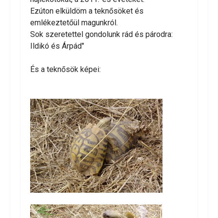
Ezúton elküldöm a teknősöket és
emlékeztetőül magunkról.
Sok szeretettel gondolunk rád és párodra:
Ildikó és Árpád"
És a teknősök képei: