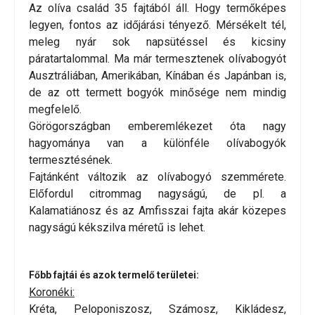
Az olíva család 35 fajtából áll. Hogy termőképes
legyen, fontos az időjárási tényező. Mérsékelt tél,
meleg nyár sok napsütéssel és kicsiny
páratartalommal. Ma már termesztenek olívabogyót
Ausztráliában, Amerikában, Kínában és Japánban is,
de az ott termett bogyók minősége nem mindig
megfelelő.
Görögországban emberemlékezet óta nagy
hagyománya van a különféle olívabogyók
termesztésének.
Fajtánként változik az olívabogyó szemmérete.
Előfordul citrommag nagyságú, de pl. a
Kalamatiánosz és az Amfisszai fajta akár közepes
nagyságú kékszilva méretű is lehet.
Főbb fajtái és azok termelő területei:
Koronéki:
Kréta, Peloponiszosz, Számosz, Kikládesz,