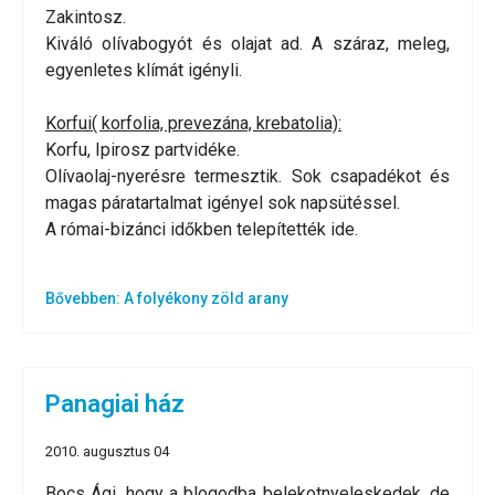
Zakintosz.
Kiváló olívabogyót és olajat ad. A száraz, meleg,
egyenletes klímát igényli.
Korfui( korfolia, prevezána, krebatolia):
Korfu, Ipirosz partvidéke.
Olívaolaj-nyerésre termesztik. Sok csapadékot és
magas páratartalmat igényel sok napsütéssel.
A római-bizánci időkben telepítették ide.
Bővebben: A folyékony zöld arany
Panagiai ház
2010. augusztus 04
Bocs Ági, hogy a blogodba belekotnyeleskedek, de