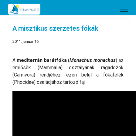
A misztikus szerzetes fókák
2011. január 16
A
mediterrán barátfóka
(
Monachus monachus
) az
emlősök (Mammalia) osztályának ragadozók
(Carnivora) rendjéhez, ezen belül a fókafélék
(Phocidae) családjához tartozó faj.