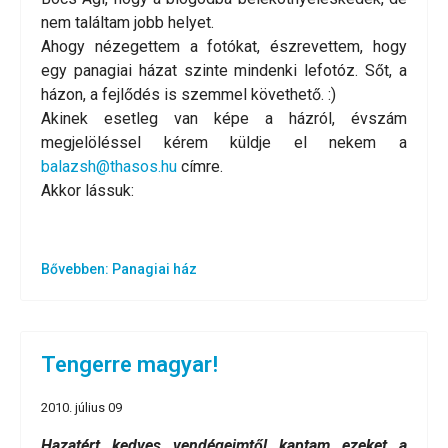
nem találtam jobb helyet.
Ahogy nézegettem a fotókat, észrevettem, hogy
egy panagiai házat szinte mindenki lefotóz. Sőt, a
házon, a fejlődés is szemmel követhető. :)
Akinek esetleg van képe a házról, évszám
megjelöléssel kérem küldje el nekem a
balazsh@thasos.hu
címre.
Akkor lássuk:
Bővebben: Panagiai ház
Tengerre magyar!
2010. július 09
Hazatért kedves vendégeimtől kaptam ezeket a