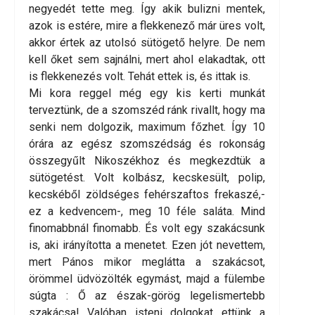
negyedét tette meg. Így akik bulizni mentek,
azok is estére, mire a flekkenező már üres volt,
akkor értek az utolsó sütögető helyre. De nem
kell őket sem sajnálni, mert ahol elakadtak, ott
is flekkenezés volt. Tehát ettek is, és ittak is.
Mi kora reggel még egy kis kerti munkát
terveztünk, de a szomszéd ránk rivallt, hogy ma
senki nem dolgozik, maximum főzhet. Így 10
órára az egész szomszédság és rokonság
összegyűlt Nikoszékhoz és megkezdtük a
sütögetést. Volt kolbász, kecskesült, polip,
kecskéből zöldséges fehérszaftos frekaszé,-
ez a kedvencem-, meg 10 féle saláta. Mind
finomabbnál finomabb. És volt egy szakácsunk
is, aki irányította a menetet. Ezen jót nevettem,
mert Pános mikor meglátta a szakácsot,
örömmel üdvözölték egymást, majd a fülembe
súgta : Ő az észak-görög legelismertebb
szakácsa! Valóban isteni dolgokat ettünk a