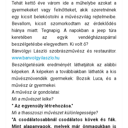
Tehát kettő éve várom ide a műhelybe azokat a
gyermekeket vagy felnőtteket, akik szeretnének
egy kicsit belekóstolni a művészvilág rejtelmeibe.
Bevallom, kicsit szomorkodtam az érdeklődés
hiánya miatt. Tegnapig. A napokban a jeep túra
keretében az egyik vendégházaspárral
beszélgetésbe elegyedtem. Ki volt ő?
Bánvölgyi László szobrászművész és restaurátor.
www.banvolgyilaszlo.hu
Beszélgetésünk eredményét láthatjátok az alábbi
képeken. A képeken a továbbiakban láthatók a kis
művésznövendék gyermekek: Bozsik Luca, és a
művész úr gyermekei.
A művész úr gondolatai:
Mi a művészet lelke?
" Az egyensúly létrehozása."
Mi a thasszoszi művészet különlegessége?
"A csodálatosabbnál csodálatos kövek és fák.
Mint alapanyagok, melyek már önmagukban is