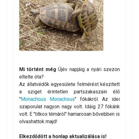
Mi történt még
Újév napjáig a nyári szezon
eltelte óta?
Az állatvédők egyesülete felmérést készített
a sziget érintetlen partszakaszain élő
"
Monachous Monachous
" fókákról. Az idei
szaporulat nagyon nagy volt. Idáig 27 fókánk
volt. E "titkos témáról" hamarosan bővebben is
olvashattok majd!
Elkezdődött a honlap aktualizálása is!