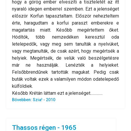
hogy a görög ember elveszíti a tiszteletét az itt
nyaraló idegen emberrel szemben. Ezt a jelenséget
először Korfun tapasztaltam. Először nehezteltem
érte, haragudtam a korfui paraszt emberekre e
magatartás miatt. Később megértettem őket.
Hódítók, több nemzedéken keresztül oda
letelepedők, vagy meg sem tanulták a nyelvüket,
vagy megtanulták, de csak azért, hogy megértsék a
helyiek. Megértsék, de velük való beszélgetésre
már ne használják. Lenézték a helyieket.
Felsőbbrendűnek tartották magukat. Pedig csak
buták voltak ezek a valamilyen módon odatelepedő
külföldiek.
Később Krétán láttam ezt a jelenséget..............
Bővebben: Szia! - 2010
Thassos régen - 1965