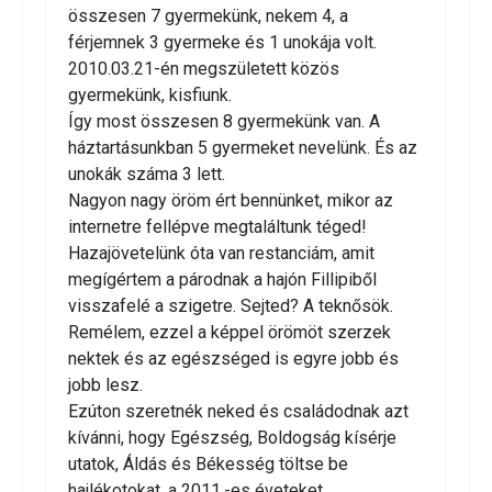
összesen 7 gyermekünk, nekem 4, a
férjemnek 3 gyermeke és 1 unokája volt.
2010.03.21-én megszületett közös
gyermekünk, kisfiunk.
Így most összesen 8 gyermekünk van. A
háztartásunkban 5 gyermeket nevelünk. És az
unokák száma 3 lett.
Nagyon nagy öröm ért bennünket, mikor az
internetre fellépve megtaláltunk téged!
Hazajövetelünk óta van restanciám, amit
megígértem a párodnak a hajón Fillipiből
visszafelé a szigetre. Sejted? A teknősök.
Remélem, ezzel a képpel örömöt szerzek
nektek és az egészséged is egyre jobb és
jobb lesz.
Ezúton szeretnék neked és családodnak azt
kívánni, hogy Egészség, Boldogság kísérje
utatok, Áldás és Békesség töltse be
hajlékotokat, a 2011.-es éveteket.