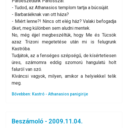
Párbeszédünk Pánosszal:
- Tudod, az Athanasios templom tartja a búcsúját.
- Barbaráéknak van ott háza?
- Miért lenne?! Nincs ott elég ház? Valaki befogadja
őket, meg különben sem aludni mentek.
No, még éjjel megbeszéltük, hogy Me és Tücsök
azaz Trizoni megetetése után mi is felugrunk
Kastróba.
Tudjátok, az a fenséges szépségű, de kísértetiesen
üres, számomra eddig szomorú hangulatú holt
faluról van szó.
Kíváncsi vagyok, milyen, amikor a helyiekkel telik
meg.
Bővebben: Kastró - Athanasios panigirije
Beszámoló - 2009.11.04.