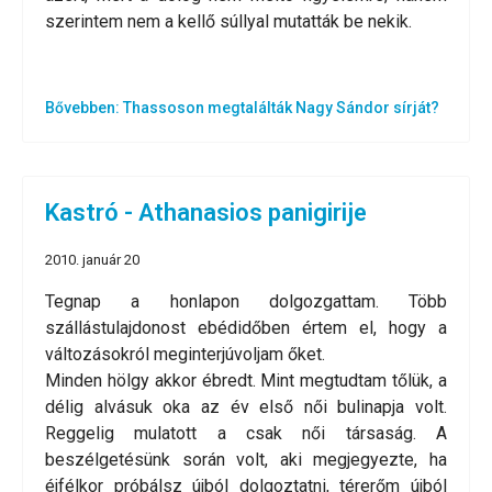
szerintem nem a kellő súllyal mutatták be nekik.
Bővebben: Thassoson megtalálták Nagy Sándor sírját?
Kastró - Athanasios panigirije
2010. január 20
Tegnap a honlapon dolgozgattam. Több
szállástulajdonost ebédidőben értem el, hogy a
változásokról meginterjúvoljam őket.
Minden hölgy akkor ébredt. Mint megtudtam tőlük, a
délig alvásuk oka az év első női bulinapja volt.
Reggelig mulatott a csak női társaság. A
beszélgetésünk során volt, aki megjegyezte, ha
éjfélkor próbálsz újból dolgoztatni, térerőm újból