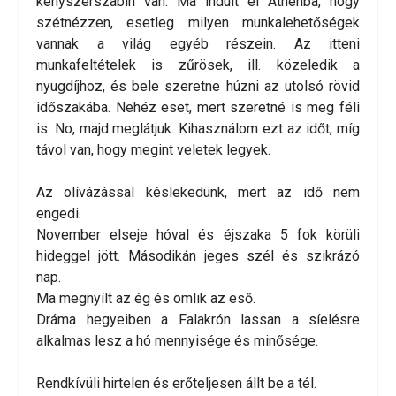
kényszerszabin van. Ma indult el Athénba, hogy
szétnézzen, esetleg milyen munkalehetőségek
vannak a világ egyéb részein. Az itteni
munkafeltételek is zűrösek, ill. közeledik a
nyugdíjhoz, és bele szeretne húzni az utolsó rövid
időszakába. Nehéz eset, mert szeretné is meg féli
is. No, majd meglátjuk. Kihasználom ezt az időt, míg
távol van, hogy megint veletek legyek.
Az olívázással késlekedünk, mert az idő nem
engedi.
November elseje hóval és éjszaka 5 fok körüli
hideggel jött. Másodikán jeges szél és szikrázó
nap.
Ma megnyílt az ég és ömlik az eső.
Dráma hegyeiben a Falakrón lassan a síelésre
alkalmas lesz a hó mennyisége és minősége.
Rendkívüli hirtelen és erőteljesen állt be a tél.