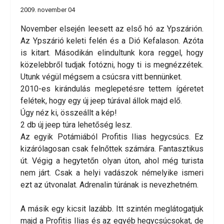
2009. november 04
November elsején leesett az első hó az Ypszárión.
Az Ypszárió keleti felén és a Dió Kefalason. Azóta
is kitart. Másodikán elindultunk kora reggel, hogy
közelebbről tudjak fotózni, hogy ti is megnézzétek.
Utunk végül mégsem a csúcsra vitt bennünket.
2010-es kirándulás meglepetésre tettem ígéretet
felétek, hogy egy új jeep túrával állok majd elő.
Úgy néz ki, összeállt a kép!
2 db új jeep túra lehetőség lesz.
Az egyik Potámiából Profitis Ilias hegycsúcs. Ez
kizárólagosan csak felnőttek számára. Fantasztikus
út. Végig a hegytetőn olyan úton, ahol még turista
nem járt. Csak a helyi vadászok némelyike ismeri
ezt az útvonalat. Adrenalin túrának is nevezhetném.
A másik egy kicsit lazább. Itt szintén meglátogatjuk
majd a Profitis Ilias és az egyéb hegycsúcsokat, de