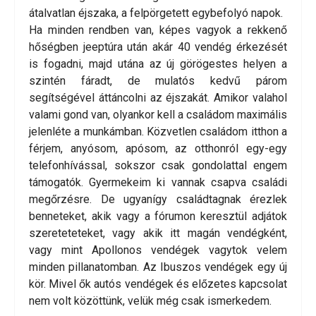
átalvatlan éjszaka, a felpörgetett egybefolyó napok.
Ha minden rendben van, képes vagyok a rekkenő
hőségben jeeptúra után akár 40 vendég érkezését
is fogadni, majd utána az új görögestes helyen a
szintén fáradt, de mulatós kedvű párom
segítségével áttáncolni az éjszakát. Amikor valahol
valami gond van, olyankor kell a családom maximális
jelenléte a munkámban. Közvetlen családom itthon a
férjem, anyósom, apósom, az otthonról egy-egy
telefonhívással, sokszor csak gondolattal engem
támogatók. Gyermekeim ki vannak csapva családi
megőrzésre. De ugyanígy családtagnak érezlek
benneteket, akik vagy a fórumon keresztül adjátok
szereteteteket, vagy akik itt magán vendégként,
vagy mint Apollonos vendégek vagytok velem
minden pillanatomban. Az Ibuszos vendégek egy új
kör. Mivel ők autós vendégek és előzetes kapcsolat
nem volt közöttünk, velük még csak ismerkedem.