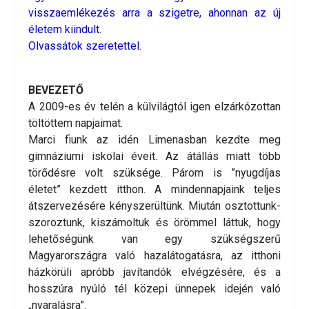
visszaemlékezés arra a szigetre, ahonnan az új
életem kiindult.
Olvassátok szeretettel.
BEVEZETŐ
A 2009-es év telén a külvilágtól igen elzárkózottan
töltöttem napjaimat.
Marci fiunk az idén Limenasban kezdte meg
gimnáziumi iskolai éveit. Az átállás miatt több
törődésre volt szüksége. Párom is ”nyugdíjas
életet” kezdett itthon. A mindennapjaink teljes
átszervezésére kényszerültünk. Miután osztottunk-
szoroztunk, kiszámoltuk és örömmel láttuk, hogy
lehetőségünk van egy szükségszerű
Magyarországra való hazalátogatásra, az itthoni
házkörüli apróbb javítandók elvégzésére, és a
hosszúra nyúló tél közepi ünnepek idején való
„nyaralásra”.