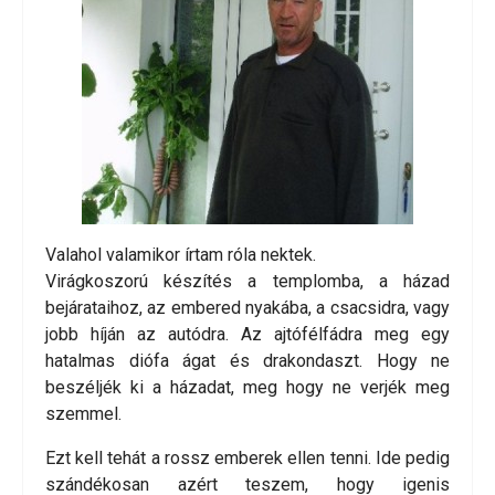
Valahol valamikor írtam róla nektek.
Virágkoszorú készítés a templomba, a házad
bejárataihoz, az embered nyakába, a csacsidra, vagy
jobb híján az autódra. Az ajtófélfádra meg egy
hatalmas diófa ágat és drakondaszt. Hogy ne
beszéljék ki a házadat, meg hogy ne verjék meg
szemmel.
Ezt kell tehát a rossz emberek ellen tenni. Ide pedig
szándékosan azért teszem, hogy igenis