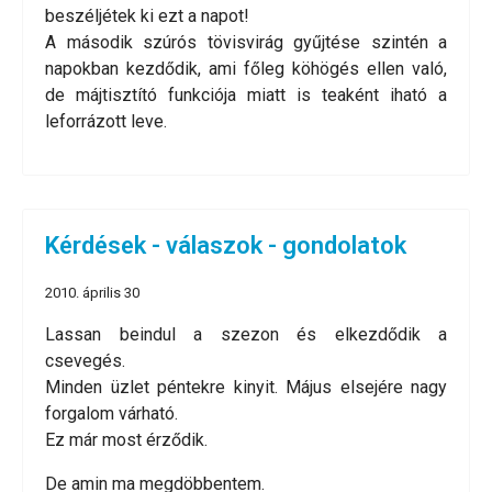
beszéljétek ki ezt a napot!
A második szúrós tövisvirág gyűjtése szintén a
napokban kezdődik, ami főleg köhögés ellen való,
de májtisztító funkciója miatt is teaként iható a
leforrázott leve.
Kérdések - válaszok - gondolatok
2010. április 30
Lassan beindul a szezon és elkezdődik a
csevegés.
Minden üzlet péntekre kinyit. Május elsejére nagy
forgalom várható.
Ez már most érződik.
De amin ma megdöbbentem.