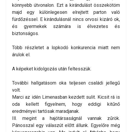
könnyebb útvonalon. Ezt a kirándulást összekötöm
majd egy különlegesen elrejtett parton való
fürdőzéssel. E kirándulásnál nincs orvosi kizáró ok,
és gyermekek számára is élvezetes és
biztonságos.
Több részletet a lopkodó konkurencia miatt nem
árulok el.
A képeket kidolgozás után feltesszük.
További hallgatásom oka teljesen családi jellegű
volt.
Marci az idén Limenasban kezdett sulit. Kicsit rá is
oda kellett figyelnem, hogy eddigi kitűnő
eredményei tartósak maradjanak.
Ill. megint a hajótársaságnál vannak zűrök.
Pánosszal egy válaszút előtt állunk. Egyelőre még