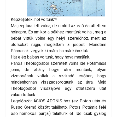
Képzeljétek, hol voltunk?!
Ma jeeptúra lett volna, de ömlött az eső és áttettem
holnapra. És amikor a pékhez mentünk volna , meg a
bebát vittük volna egy helyi szerelőhöz, mert az
utolsókat rúgja, megláttam a jeepet. Mondtam
Pánosnak, vegyük ki mára, ha már kihozták.
Hát elég bajban voltunk, hogy hova menjünk.
Pános Theologosból szeretett volna ide Potámiába
jönni, de ahány hegyi útra mentünk, olyan
vízmosások voltak a szakadó esőben, hogy
mindenhonnan visszacsorogtunk az útra. Majd
Theologosból visszajőve egy ötletszerű utat
választottunk.
Legelőször ÁGIOS ADONIS-hoz (ez Potos után és
Russo Gremó között található, Potos Potámia felé
eső homokos partja.) találtunk el. Ide csak gyalog