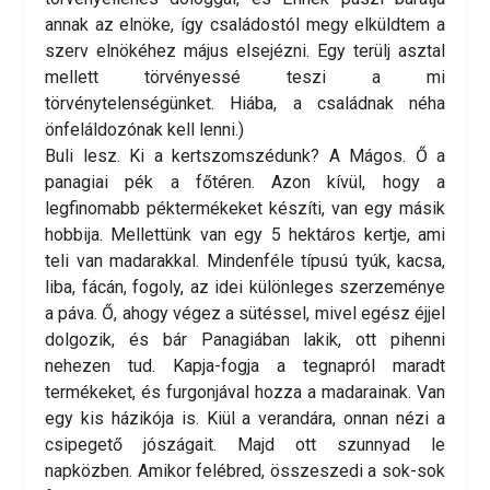
annak az elnöke, így családostól megy elküldtem a
szerv elnökéhez május elsejézni. Egy terülj asztal
mellett törvényessé teszi a mi
törvénytelenségünket. Hiába, a családnak néha
önfeláldozónak kell lenni.)
Buli lesz. Ki a kertszomszédunk? A Mágos. Ő a
panagiai pék a főtéren. Azon kívül, hogy a
legfinomabb péktermékeket készíti, van egy másik
hobbija. Mellettünk van egy 5 hektáros kertje, ami
teli van madarakkal. Mindenféle típusú tyúk, kacsa,
liba, fácán, fogoly, az idei különleges szerzeménye
a páva. Ő, ahogy végez a sütéssel, mivel egész éjjel
dolgozik, és bár Panagiában lakik, ott pihenni
nehezen tud. Kapja-fogja a tegnapról maradt
termékeket, és furgonjával hozza a madarainak. Van
egy kis házikója is. Kiül a verandára, onnan nézi a
csipegető jószágait. Majd ott szunnyad le
napközben. Amikor felébred, összeszedi a sok-sok