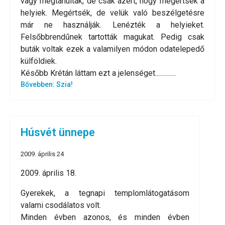
vagy megtanulták, de csak azért, hogy megértsék a
helyiek. Megértsék, de velük való beszélgetésre
már ne használják. Lenézték a helyieket.
Felsőbbrendűnek tartották magukat. Pedig csak
buták voltak ezek a valamilyen módon odatelepedő
külföldiek.
Később Krétán láttam ezt a jelenséget..............
Bővebben: Szia!
Húsvét ünnepe
2009. április 24
2009. április 18.
Gyerekek, a tegnapi templomlátogatásom
valami csodálatos volt.
Minden évben azonos, és minden évben