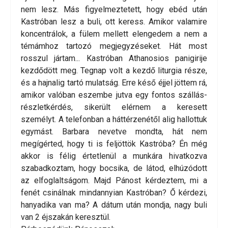
nem lesz. Más figyelmeztetett, hogy ebéd után
Kastróban lesz a buli, ott keress. Amikor valamire
koncentrálok, a fülem mellett elengedem a nem a
témámhoz tartozó megjegyzéseket. Hát most
rosszul jártam... Kastróban Athanosios panigirije
kezdődött meg. Tegnap volt a kezdő liturgia része,
és a hajnalig tartó mulatság. Erre késő éjjel jöttem rá,
amikor valóban eszembe jutva egy fontos szállás-
részletkérdés, sikerült elérnem a keresett
személyt. A telefonban a háttérzenétől alig hallottuk
egymást. Barbara nevetve mondta, hát nem
megígérted, hogy ti is feljöttök Kastróba? Én még
akkor is félig értetlenül a munkára hivatkozva
szabadkoztam, hogy bocsika, de látod, elhúzódott
az elfoglaltságom. Majd Pánost kérdeztem, mi a
fenét csinálnak mindannyian Kastróban? Ő kérdezi,
hanyadika van ma? A dátum után mondja, nagy buli
van 2 éjszakán keresztül.