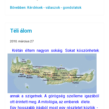
Bővebben: Kérdések - válaszok - gondolatok
Téli álom
2010. március 27
Krétán éltem nagyon sokáig. Sokat köszönhetek
annak a szigetnek. A görögség szelleme igazából
ott érintett meg. A mitológia, az emberek élete.
Egy hosszabb írásból most egy részletet közlök -