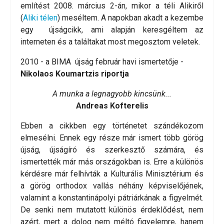
említést 2008. március 2-án, mikor a téli Alikiről
(
Aliki télen
) meséltem. A napokban akadt a kezembe
egy újságcikk, ami alapján keresgéltem az
interneten és a találtakat most megosztom veletek.
2010 - a BIMA újság február havi ismertetője -
Nikolaos Koumartzis riportja
A munka a legnagyobb kincsünk...
Andreas Kofterelis
Ebben a cikkben egy történetet szándékozom
elmesélni. Ennek egy része már ismert több görög
újság, újságíró és szerkesztő számára, és
ismertették már más országokban is. Erre a különös
kérdésre már felhívták a Kulturális Minisztérium és
a görög orthodox vallás néhány képviselőjének,
valamint a konstantinápolyi pátriárkának a figyelmét.
De senki nem mutatott különös érdeklődést, nem
azért, mert a dolog nem méltó figyelemre, hanem