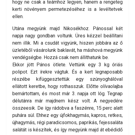
hogy ne csak a teámhoz legyen, hanem a rengeteg
kerti növényem permetezéséhez is a levéltetvek
ellen.
Utána megyünk majd Nikosékhoz. Pánossal két
napja nagy gondban voltunk. Üres kézzel beállítani
nem illik. Mi a csudát vigyünk, hiszen jobbára az ő
üzletéből vásárolunk baklavát, ha máshová megyünk
vendégségbe. Hozzá csak nem állíthatunk be.
Ekkor jött Pános ötlete. Vettünk egy 3 kg óriás
polipot. Ezt írekre vágtuk. És a kert legnaposabb
részébe kifüggesztettük egy szúnyoghálóval
ellátott keretbe, hogy rothasszuk. Előtte olívaolajba
bemártottam, és most már 3. napja ott lóg. Tegnap
délutánra már majdnem kész volt. A negyedére
összeesik. De így rádobva a faszénre, 15 perc alatt
puhára sül. Ehhez egy újfokhagymás, kapros, retkes,
újhagymás, régi paradicsomos, paprikás, fejessaláta
salátát is készítek, és így megyünk majd át ebédidő