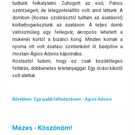
tudtunk felkatylatni. Zuhogott az eső, Pános
szentségelt, de lélegzetelállító volt, amit láttunk. A
dombon (Kostas szobrásztól tudtam az ásatásról)
körbebogarásztunk az ásatáson. A teljes domb
valószínűleg egy fellegvár, akropolis lehetett a
mükénéi kortól a bizánci korig. Minden kornak a
nyoma ott volt ásatási szintenként ill. beépítve a
mostani Ágios Adonis kápolnába...
Kostastól tudom, hogy ez csak kezdetleges
feltárás, döbbenetes leletanyaggal. Egy óriási kikötő
volt alattuk.
Bővebben: Egy újabb felfedezésem - Agios Adonis
Mézes - Köszönöm!