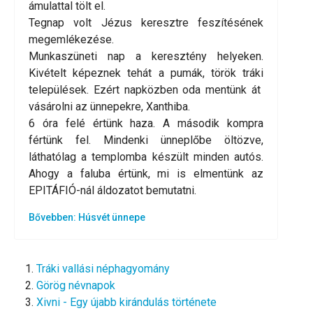
ámulattal tölt el.
Tegnap volt Jézus keresztre feszítésének
megemlékezése.
Munkaszüneti nap a keresztény helyeken.
Kivételt képeznek tehát a pumák, török tráki
települések. Ezért napközben oda mentünk át
vásárolni az ünnepekre, Xanthiba.
6 óra felé értünk haza. A második kompra
fértünk fel. Mindenki ünneplőbe öltözve,
láthatólag a templomba készült minden autós.
Ahogy a faluba értünk, mi is elmentünk az
EPITÁFIÓ-nál áldozatot bemutatni.
Bővebben: Húsvét ünnepe
Tráki vallási néphagyomány
Görög névnapok
Xivni - Egy újabb kirándulás története