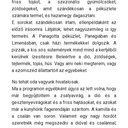
friss tojást, a szezonális gyümölcsöket,
zöldségeket, amit szándékosan a péküzlete
számára termel, és hazamegy dagasztani.
E sorokat szándékosan írtam, ellenpéldaként az
előző írásomra. Látjátok, lehet nagyüzemileg is így
termelni. A Panagotta péküzlet, Panagiában és
Limenásban, csak házi termékekkel dolgozik. A
pizzák, a kis sós sütemények mind-mind a kertjéből
kerülnek ízesítésre. Beleértve a dió, zöldségek,
tejtermék, tojás, hús. Vagy ami neki megterem, vagy
a szomszéd állattartóit az egyebeket.
No tehát oda vagyunk hivatalosak.
Ma a programon egyébként úgyis az lett volna, hogy
már begyűjtöttem a zsályavirág, a dió és a
gesztenyevirágokat és a friss hajtásokat, és azokat
már a kunyhónk fagerendáján szárítom. A kamilla és
a csalán van soron. Valamint egy nagy hordót
szeretnék még megszedni a dióval és csalánnal,