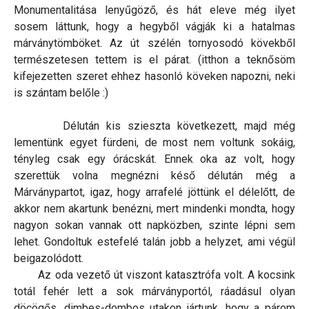
Monumentalitása lenyűgöző, és hát eleve még ilyet
sosem láttunk, hogy a hegyből vágják ki a hatalmas
márványtömböket. Az út szélén tornyosodó kövekből
természetesen tettem is el párat. (itthon a teknősöm
kifejezetten szeret ehhez hasonló köveken napozni, neki
is szántam belőle :)
Délután kis szieszta következett, majd még
lementünk egyet fürdeni, de most nem voltunk sokáig,
tényleg csak egy órácskát. Ennek oka az volt, hogy
szerettük volna megnézni késő délután még a
Márványpartot, igaz, hogy arrafelé jöttünk el délelőtt, de
akkor nem akartunk benézni, mert mindenki mondta, hogy
nagyon sokan vannak ott napközben, szinte lépni sem
lehet. Gondoltuk estefelé talán jobb a helyzet, ami végül
beigazolódott.
Az oda vezető út viszont katasztrófa volt. A kocsink
totál fehér lett a sok márványportól, ráadásul olyan
döcögős, dimbes-dombos utakon jártunk, hogy a párom