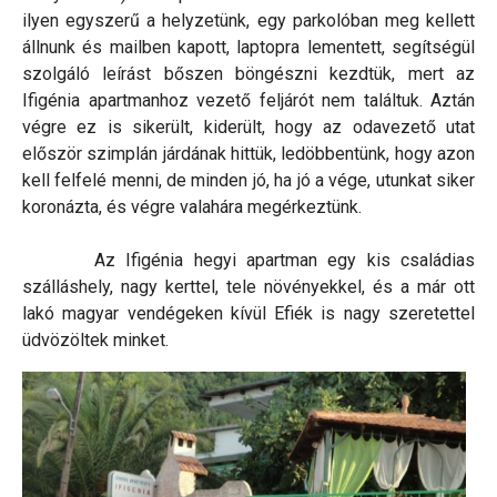
ilyen egyszerű a helyzetünk, egy parkolóban meg kellett
állnunk és mailben kapott, laptopra lementett, segítségül
szolgáló leírást bőszen böngészni kezdtük, mert az
Ifigénia apartmanhoz vezető feljárót nem találtuk. Aztán
végre ez is sikerült, kiderült, hogy az odavezető utat
először szimplán járdának hittük, ledöbbentünk, hogy azon
kell felfelé menni, de minden jó, ha jó a vége, utunkat siker
koronázta, és végre valahára megérkeztünk.
Az Ifigénia hegyi apartman egy kis családias
szálláshely, nagy kerttel, tele növényekkel, és a már ott
lakó magyar vendégeken kívül Efiék is nagy szeretettel
üdvözöltek minket.