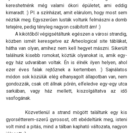
kereshetnénk még valami ókori épületet, ami eddig
kimaradt. :) Pl. a színházat, amit elárulom, hogy most sem
néztük meg. Egyszerűen lusták voltunk felmászni a domb
tetejére, pedig tényleg nagyon csábított ám! :)
A kikötőből végigsétáltunk egészen a városi strandig,
közben ismét keresgetve az Arheological site táblákat,
hátha van olyan, amihez nem kell hegyet mászni. Sikerült
találnunk kisebb romokat, köztük olyanokat is, amik egy-
egy ház udvarában voltak. Én is élnék ilyen helyen, ahol
ezer éves falak rejtőznek a kertemben. :) Sajnálatos
módon sok közülük elég elhanyagolt állapotban van, nem
gondozzák, csak ott állnak pőrén, elfeledve egy-egy utca
sarkában, vagy ház mellett, kiszolgáltatva az idő
vasfogának.
Közvetlenül a strand mögött találtunk egy kis
gyorsétterem-szerű gyrosost, ott ebédeltünk meg, isteni
volt mind a pitás, mind a tálban kapható változata, nagyon