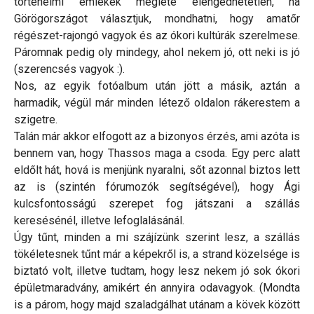
történelmi emlékek megléte elengedhetetlen, ha
Görögországot választjuk, mondhatni, hogy amatőr
régészet-rajongó vagyok és az ókori kultúrák szerelmese.
Páromnak pedig oly mindegy, ahol nekem jó, ott neki is jó
(szerencsés vagyok :).
Nos, az egyik fotóalbum után jött a másik, aztán a
harmadik, végül már minden létező oldalon rákerestem a
szigetre.
Talán már akkor elfogott az a bizonyos érzés, ami azóta is
bennem van, hogy Thassos maga a csoda. Egy perc alatt
eldőlt hát, hová is menjünk nyaralni, sőt azonnal biztos lett
az is (szintén fórumozók segítségével), hogy Ági
kulcsfontosságú szerepet fog játszani a szállás
keresésénél, illetve lefoglalásánál.
Úgy tűnt, minden a mi szájízünk szerint lesz, a szállás
tökéletesnek tűnt már a képekről is, a strand közelsége is
biztató volt, illetve tudtam, hogy lesz nekem jó sok ókori
épületmaradvány, amikért én annyira odavagyok. (Mondta
is a párom, hogy majd szaladgálhat utánam a kövek között