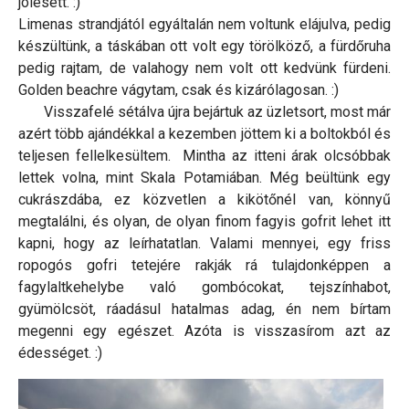
jólesett. :)
Limenas strandjától egyáltalán nem voltunk elájulva, pedig
készültünk, a táskában ott volt egy törölköző, a fürdőruha
pedig rajtam, de valahogy nem volt ott kedvünk fürdeni.
Golden beachre vágytam, csak és kizárólagosan. :)
Visszafelé sétálva újra bejártuk az üzletsort, most már
azért több ajándékkal a kezemben jöttem ki a boltokból és
teljesen fellelkesültem. Mintha az itteni árak olcsóbbak
lettek volna, mint Skala Potamiában. Még beültünk egy
cukrászdába, ez közvetlen a kikötőnél van, könnyű
megtalálni, és olyan, de olyan finom fagyis gofrit lehet itt
kapni, hogy az leírhatatlan. Valami mennyei, egy friss
ropogós gofri tetejére rakják rá tulajdonképpen a
fagylaltkehelybe való gombócokat, tejszínhabot,
gyümölcsöt, ráadásul hatalmas adag, én nem bírtam
megenni egy egészet. Azóta is visszasírom azt az
édességet. :)