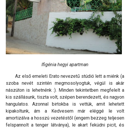
Ifigénia hegyi apartman
Az első emeleti Erato nevezetű stúdió lett a miénk (a
szoba nevét szintén megmosolyogtuk, végül is akár
nászúton is lehetnénk :). Minden tekintetben megfelelt a
kis szállásunk, tiszta volt, szépen berendezett, és nagyon
hangulatos. Azonnal birtokba is vettük, amit lehetett
kipakoltunk, ám a Kedvesem már eléggé le volt
amortizálva a hosszú vezetéstől (engem bezzeg teljesen
felspannolt a tenger látványa), le akart feküdni picit, és