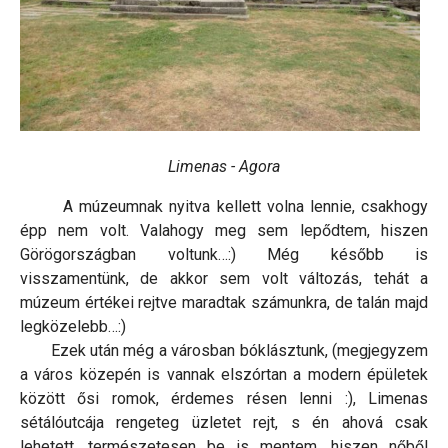
Limenas - Agora
A múzeumnak nyitva kellett volna lennie, csakhogy
épp nem volt. Valahogy meg sem lepődtem, hiszen
Görögországban voltunk…:) Még később is
visszamentünk, de akkor sem volt változás, tehát a
múzeum értékei rejtve maradtak számunkra, de talán majd
legközelebb…:)
Ezek után még a városban bóklásztunk, (megjegyzem
a város közepén is vannak elszórtan a modern épületek
között ősi romok, érdemes résen lenni :), Limenas
sétálóutcája rengeteg üzletet rejt, s én ahová csak
lehetett, természetesen be is mentem, hiszen nőből