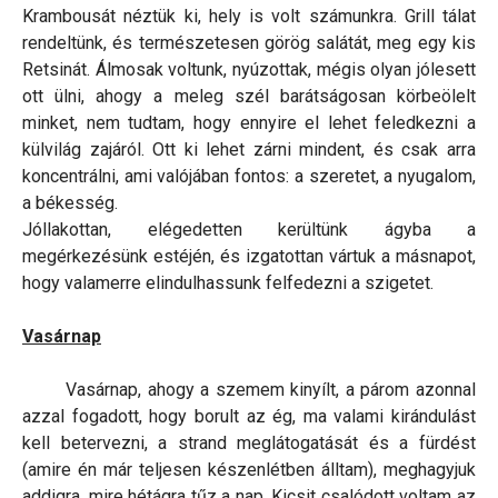
Krambousát néztük ki, hely is volt számunkra. Grill tálat
rendeltünk, és természetesen görög salátát, meg egy kis
Retsinát. Álmosak voltunk, nyúzottak, mégis olyan jólesett
ott ülni, ahogy a meleg szél barátságosan körbeölelt
minket, nem tudtam, hogy ennyire el lehet feledkezni a
külvilág zajáról. Ott ki lehet zárni mindent, és csak arra
koncentrálni, ami valójában fontos: a szeretet, a nyugalom,
a békesség.
Jóllakottan, elégedetten kerültünk ágyba a
megérkezésünk estéjén, és izgatottan vártuk a másnapot,
hogy valamerre elindulhassunk felfedezni a szigetet.
Vasárnap
Vasárnap, ahogy a szemem kinyílt, a párom azonnal
azzal fogadott, hogy borult az ég, ma valami kirándulást
kell betervezni, a strand meglátogatását és a fürdést
(amire én már teljesen készenlétben álltam), meghagyjuk
addigra, mire hétágra tűz a nap. Kicsit csalódott voltam az