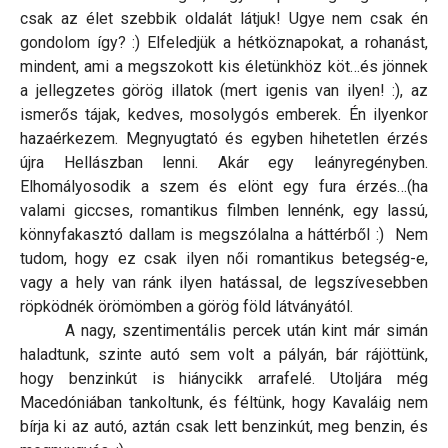
csak az élet szebbik oldalát látjuk! Ugye nem csak én
gondolom így? :) Elfeledjük a hétköznapokat, a rohanást,
mindent, ami a megszokott kis életünkhöz köt…és jönnek
a jellegzetes görög illatok (mert igenis van ilyen! :), az
ismerős tájak, kedves, mosolygós emberek. Én ilyenkor
hazaérkezem. Megnyugtató és egyben hihetetlen érzés
újra Hellászban lenni. Akár egy leányregényben.
Elhomályosodik a szem és elönt egy fura érzés…(ha
valami giccses, romantikus filmben lennénk, egy lassú,
könnyfakasztó dallam is megszólalna a háttérből :) Nem
tudom, hogy ez csak ilyen női romantikus betegség-e,
vagy a hely van ránk ilyen hatással, de legszívesebben
röpködnék örömömben a görög föld látványától.
A nagy, szentimentális percek után kint már simán
haladtunk, szinte autó sem volt a pályán, bár rájöttünk,
hogy benzinkút is hiánycikk arrafelé. Utoljára még
Macedóniában tankoltunk, és féltünk, hogy Kavaláig nem
bírja ki az autó, aztán csak lett benzinkút, meg benzin, és