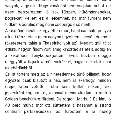
vagyok, vagy mi… Nagy vásárlást nem csaptam sehol, de
azért beszereztem jó sok fűszert, hűtőmágneseket,
bögréket. Kellett ez a lelkemnek, ha már fürdeni nem
tudtam a borulás meg néha csepergő eső miatt.
A kikötőnél beültünk egy étterembe, hatalmas sátorponyva
a kinti rész teteje (nem nagyon figyeltem a nevét, de most
rákerestem, talán a Thassitiko volt az). Megint grill tálat
ettünk, nagyon finom volt, amíg kihozták az ételt, addig én
a kikötőben fényképezgettem. Evés közben eléggé
meggyűlt a bajunk a méhecskékkel, nagyon akartak enni
az ebédünkből.
És itt történt meg az a hihetetlennek tűnő pillanat, hogy
egyszer csak kisütött a nap, nem is akárhogy, minden
erejét latba vetette. Több sem kellett nekem, ezt
jelzésként fogtam fel, azonnal menni akartam a mi kis
Golden beachünkre fürdeni. De rögtön. Máris. :) És lám, jó
40 perc múlva már ott süttettem a hasamat a strand
centrum partszakaszán, és fürödtem a jó meleg