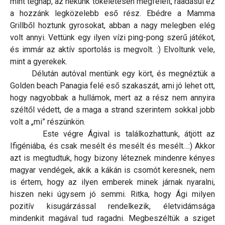
mint tegnap, az nekünk tökéletesen megfelelt, ráadásul ez
a hozzánk legközelebb eső rész. Ebédre a Mamma
Grillből hoztunk gyrosokat, abban a nagy melegben elég
volt annyi. Vettünk egy ilyen vízi ping-pong szerű játékot,
és immár az aktív sportolás is megvolt. :) Elvoltunk vele,
mint a gyerekek.
Délután autóval mentünk egy kört, és megnéztük a
Golden beach Panagia felé eső szakaszát, ami jó lehet ott,
hogy nagyobbak a hullámok, mert az a rész nem annyira
széltől védett, de a maga a strand szerintem sokkal jobb
volt a „mi” részünkön.
Este végre Ágival is találkozhattunk, átjött az
Ifigéniába, és csak mesélt és mesélt és mesélt…:) Akkor
azt is megtudtuk, hogy bizony léteznek mindenre kényes
magyar vendégek, akik a kákán is csomót keresnek, nem
is értem, hogy az ilyen emberek minek járnak nyaralni,
hiszen neki úgysem jó semmi. Ritka, hogy Ági milyen
pozitív kisugárzással rendelkezik, életvidámsága
mindenkit magával tud ragadni. Megbeszéltük a sziget