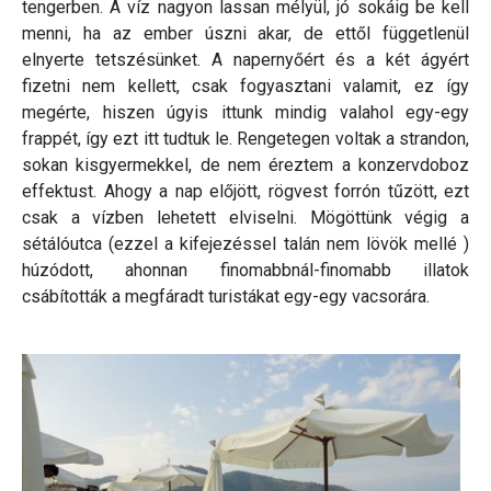
tengerben. A víz nagyon lassan mélyül, jó sokáig be kell
menni, ha az ember úszni akar, de ettől függetlenül
elnyerte tetszésünket. A napernyőért és a két ágyért
fizetni nem kellett, csak fogyasztani valamit, ez így
megérte, hiszen úgyis ittunk mindig valahol egy-egy
frappét, így ezt itt tudtuk le. Rengetegen voltak a strandon,
sokan kisgyermekkel, de nem éreztem a konzervdoboz
effektust. Ahogy a nap előjött, rögvest forrón tűzött, ezt
csak a vízben lehetett elviselni. Mögöttünk végig a
sétálóutca (ezzel a kifejezéssel talán nem lövök mellé )
húzódott, ahonnan finomabbnál-finomabb illatok
csábították a megfáradt turistákat egy-egy vacsorára.