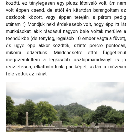
között, ez ténylegesen egy plusz látnivaló volt, ám nem
volt éppen csend, de attól én kitartóan barangoltam az
oszlopok között, vagy éppen tetején, a párom pedig
utánam. :) Mondjuk neki érdekesebb volt, hogy épp itt lát
munkásokat, akik ráadásul nagyon bele voltak merülve a
teendőikbe (de tényleg, legalább 10 ember vágta a füvet),
és ugye épp akkor kezdték, szinte percre pontosan,
mikorra odaértünk. Mindenesetre ettől függetlenül
megszemléltem a legkisebb oszlopmaradványt is jó
részletesen, elkattintottunk pár képet, aztán a múzeum
felé vettük az irányt.