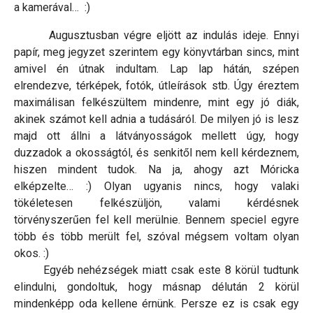
a kamerával… :)
Augusztusban végre eljött az indulás ideje. Ennyi
papír, meg jegyzet szerintem egy könyvtárban sincs, mint
amivel én útnak indultam. Lap lap hátán, szépen
elrendezve, térképek, fotók, útleírások stb. Úgy éreztem
maximálisan felkészültem mindenre, mint egy jó diák,
akinek számot kell adnia a tudásáról. De milyen jó is lesz
majd ott állni a látványosságok mellett úgy, hogy
duzzadok a okosságtól, és senkitől nem kell kérdeznem,
hiszen mindent tudok. Na ja, ahogy azt Móricka
elképzelte… :) Olyan ugyanis nincs, hogy valaki
tökéletesen felkészüljön, valami kérdésnek
törvényszerűen fel kell merülnie. Bennem speciel egyre
több és több merült fel, szóval mégsem voltam olyan
okos. :)
Egyéb nehézségek miatt csak este 8 körül tudtunk
elindulni, gondoltuk, hogy másnap délután 2 körül
mindenképp oda kellene érnünk. Persze ez is csak egy