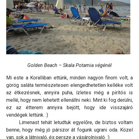
Golden Beach – Skala Potamia végénél
Mi este a Koralliban ettünk, minden nagyon finom volt, a
görög saláta természetesen elengedhetetlen kelléke volt
az étkezésnek, annyira puha, ízletes még a pirítós is
mellé, hogy nem lehetett ellenállni neki. Mint ki fog derülni,
ez az étterem annyira bejött, hogy ide visszajáró
vendégek lettünk. :)
Limenast tehát letudtuk egyelőre, de biztos voltam
benne, hogy még jó párszor át fogunk ugrani oda. Közel
van, sok a látnivaló, és persze a vásárolnivaló. :)