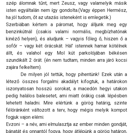
szép álomnak tűnt, mert Zeusz, vagy valamelyik másik
isten egyáltalán nem így gondolta.(Vagy éppen Hermész,
ha jól tudom, őt az utazás isteneként is emlegetik.)
Szerbiában kértem a páromat, hogy álljunk meg egy
benzinkútnál (csakis valami normális, megbízhatónak
kinéző helyen), és aludjunk – vagyis főleg ő, hiszen ő a
sofőr – vagy két órácskát. Hál’ istennek hamar kötélnek
állt, és valahol egy Mol kút parkolójában békésen
szundikált 2 órát. (én nem tudtam, minden arra járó kocsi
zajára felkeltem).
De milyen jól tettük, hogy pihentünk! Ezek után a
létező összes forgalmi akadályt kifogtuk, a határokon
iszonyatosan hosszú sorokat, a macedón hegyi utakon
pedig halálos balesetet, ami miatt órákig csak lépésben
lehetett haladni. Mire elértünk a görög határig, szinte
félóránként változott a terv, hogy mégis melyik kompot
fogjuk vajon elérni.
Evzoni – a név, ami elmulasztja az ember minden gondját,
bánatát és onnantól fogva, hogy átlépünk a görög határon,