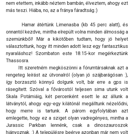
nem etettem, inkább néztem bambán, élveztem, ahogy ezt
más teszi. Hiába, no, az a fránya fáradtság.:)
Hamar átértünk Limenasba (kb 45 perc alatt), és
onnantól kezdve, mintha elrepült volna minden álmosság a
szemünkből! Már a kikötőben tudtam, hogy jó helyet
választottunk, hogy itt minden adott lesz egy fantasztikus
nyaraláshoz! Szombaton este 18.15-kor megérkeztünk
Thassosra.
Itt szeretném megköszönni a fórumtársaknak azt a
rengeteg leírást az útvonalról (olyan jó szájbarágósan :),
így borzasztó könnyű dolgunk volt, bár erre a gps is
rásegített. Szóval a fővárostól teljesen sima utunk volt
Skala Potámiáig, két percenként esett le az állunk a
látványtól, ahogy egy-egy kilátónál megálltunk nézelődni,
hogy merre is tartunk. A párom egyfolytában azt
emlegette, hogy ez a sziget olyan vadregényes, mintha a
Jurassic Parkban lennénk, csak a dinoszauroszok
hiányoznak. :) A településre beérve azonban már nem volt