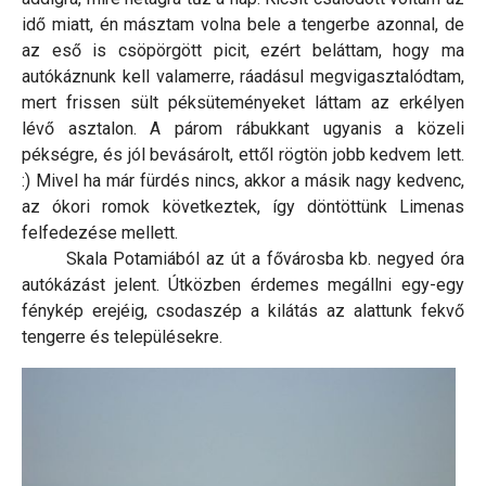
idő miatt, én másztam volna bele a tengerbe azonnal, de
az eső is csöpörgött picit, ezért beláttam, hogy ma
autókáznunk kell valamerre, ráadásul megvigasztalódtam,
mert frissen sült péksüteményeket láttam az erkélyen
lévő asztalon. A párom rábukkant ugyanis a közeli
pékségre, és jól bevásárolt, ettől rögtön jobb kedvem lett.
:) Mivel ha már fürdés nincs, akkor a másik nagy kedvenc,
az ókori romok következtek, így döntöttünk Limenas
felfedezése mellett.
Skala Potamiából az út a fővárosba kb. negyed óra
autókázást jelent. Útközben érdemes megállni egy-egy
fénykép erejéig, csodaszép a kilátás az alattunk fekvő
tengerre és településekre.