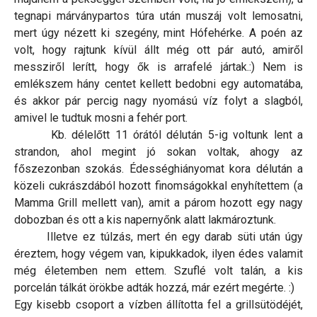
tegnapi márványpartos túra után muszáj volt lemosatni,
mert úgy nézett ki szegény, mint Hófehérke. A poén az
volt, hogy rajtunk kívül állt még ott pár autó, amiről
messziről lerítt, hogy ők is arrafelé jártak.:) Nem is
emlékszem hány centet kellett bedobni egy automatába,
és akkor pár percig nagy nyomású víz folyt a slagból,
amivel le tudtuk mosni a fehér port.
Kb. délelőtt 11 órától délután 5-ig voltunk lent a
strandon, ahol megint jó sokan voltak, ahogy az
főszezonban szokás. Édességhiányomat kora délután a
közeli cukrászdából hozott finomságokkal enyhítettem (a
Mamma Grill mellett van), amit a párom hozott egy nagy
dobozban és ott a kis napernyőnk alatt lakmároztunk.
Illetve ez túlzás, mert én egy darab süti után úgy
éreztem, hogy végem van, kipukkadok, ilyen édes valamit
még életemben nem ettem. Szuflé volt talán, a kis
porcelán tálkát örökbe adták hozzá, már ezért megérte. :)
Egy kisebb csoport a vízben állította fel a grillsütödéjét,