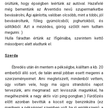
örültünk, hogy épségben leértünk az autóval. Hazafelé
még bementünk az Arventidis nevű szupermarketbe
bevásárolni, Ági ajánlotta, valóban olcsóbb, mint a többi, jól
bevásároltunk, főleg gyümölcsből, joghurtokból, és
üdítőkből. Azt a mézédes, görög szőlőt nem tudtam
megunni. :)
Hulla fáradtan értünk az Ifigéniába, szerintem kettő
másodperc alatt aludtunk el.
Szerda
Ébredés után én mentem a pékségbe, kiálltam a kb. 20
emberből álló sort, de talán annál jobban esett megenni a
szerzeményeimet. Ami megtetszett, mindenből vettem,
úgy voltam vele, hogy ma úgyis strandolós napot
tervezünk, ami megmarad. azt levisszük magunkkal, ha
megéheznénk a nagy aktív vízi ping-pongban.:) Fürdőzés
előtt azonban bevittük a kocsit egy benzinkútra (ez
majdnem a pékséggel szemben volt, ha jó emlékszem), a