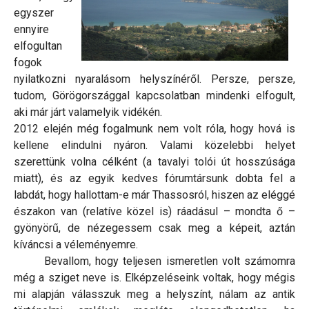
egyszer
ennyire
elfogultan
fogok
nyilatkozni nyaralásom helyszínéről. Persze, persze,
tudom, Görögországgal kapcsolatban mindenki elfogult,
aki már járt valamelyik vidékén.
2012 elején még fogalmunk nem volt róla, hogy hová is
kellene elindulni nyáron. Valami közelebbi helyet
szerettünk volna célként (a tavalyi tolói út hosszúsága
miatt), és az egyik kedves fórumtársunk dobta fel a
labdát, hogy hallottam-e már Thassosról, hiszen az eléggé
északon van (relatíve közel is) ráadásul – mondta ő –
gyönyörű, de nézegessem csak meg a képeit, aztán
kíváncsi a véleményemre.
Bevallom, hogy teljesen ismeretlen volt számomra
még a sziget neve is. Elképzeléseink voltak, hogy mégis
mi alapján válasszuk meg a helyszínt, nálam az antik