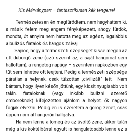
Kis Márványpart – fantasztikusan kék tengerrel
Természetesen én megfürödtem, nem hagyhattam ki,
a másik felem meg engem fényképezett, ahogy fürdök,
mondta, őt annyira nem hatotta meg az egész, legalábbis
a bulizós fiatalok és hangos zsivaj.
Sajnos, hogy a természeti szépséget kissé megöli az
ott dübörgő zene (szó szerint az, a saját hangomat sem
hallottam), a rengeteg napágy – szerintem napközben egy
tűt sem lehetne ott leejteni. Pedig a természeti szépsége
páratlan a helynek, csak túlzottan „civilizált” lett. Nem
bántam, hogy ilyen későn jöttünk, egy kicsit nyugisabb volt
talán, fiataloknak (vagy inkább bulizni szerető
embereknek) kifejezetten ajánlom a helyet, ők nagyon
fogják élvezni. Pedig én is szeretem a görög zenét, csak
éppen normál hangerőn hallgatva.
Ha nem lenne a tömeg és az üvöltő zene, akkor talán
még a kis koktélbárral együtt is hangulatosabb lenne ez a