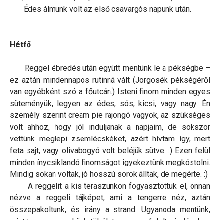
Édes álmunk volt az első csavargós napunk után.
Hétfő
Reggel ébredés után együtt mentünk le a pékségbe –
ez aztán mindennapos rutinná vált (Jorgosék pékségéről
van egyébként szó a főutcán.) Isteni finom minden egyes
süteményük, legyen az édes, sós, kicsi, vagy nagy. Én
személy szerint cream pie rajongó vagyok, az szükséges
volt ahhoz, hogy jól induljanak a napjaim, de sokszor
vettünk meglepi zsemlécskéket, azért hívtam így, mert
feta sajt, vagy olivabogyó volt beléjük sütve. :) Ezen felül
minden ínycsiklandó finomságot igyekeztünk megkóstolni.
Mindig sokan voltak, jó hosszú sorok álltak, de megérte. :)
A reggelit a kis teraszunkon fogyasztottuk el, onnan
nézve a reggeli tájképet, ami a tengerre néz, aztán
összepakoltunk, és irány a strand. Ugyanoda mentünk,