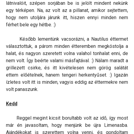
látnivalóit, szépen sorjában be is jelölt mindent nekünk
egy térképen. Na, az volt az a pillanat, amikor sejtettem,
hogy nem utoljára járunk itt, hiszen ennyi minden nem
férhet bele egy hétbe. :)
Később lementünk vacsorázni, a Nautilus éttermet
választottuk, a párom minden étteremben megkóstolja a
halat, és nagyon szeretett volna valahol tonhalat enni, de
nem volt. Így beérte valami másfajtával. :) Nálam maradt a
grillezett csirke, és itt kivételesen nem görög salátát
ettem előételnek, hanem tengeri herkentyűset. :) Igazán
ízletes volt itt is minden, vagyis eddig az éttermekre nem
volt panaszunk.
Kedd
Reggel megint kicsit borultabb volt az idő, így most
már én javasoltam, hogy menjünk be újra Limenasba.
Ajándékokat is szerettem volna venni, és gondoltam