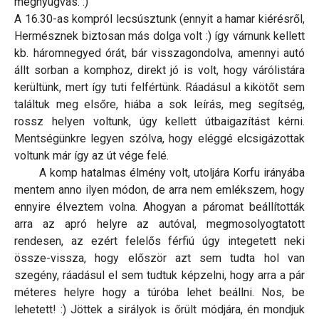
megnyugvás. :)
A 16.30-as kompról lecsúsztunk (ennyit a hamar kiérésről,
Hermésznek biztosan más dolga volt :) így várnunk kellett
kb. háromnegyed órát, bár visszagondolva, amennyi autó
állt sorban a komphoz, direkt jó is volt, hogy várólistára
kerültünk, mert így tuti felfértünk. Ráadásul a kikötőt sem
találtuk meg elsőre, hiába a sok leírás, meg segítség,
rossz helyen voltunk, úgy kellett útbaigazítást kérni.
Mentségünkre legyen szólva, hogy eléggé elcsigázottak
voltunk már így az út vége felé.
A komp hatalmas élmény volt, utoljára Korfu irányába
mentem anno ilyen módon, de arra nem emlékszem, hogy
ennyire élveztem volna. Ahogyan a páromat beállították
arra az apró helyre az autóval, megmosolyogtatott
rendesen, az ezért felelős férfiú úgy integetett neki
össze-vissza, hogy először azt sem tudta hol van
szegény, ráadásul el sem tudtuk képzelni, hogy arra a pár
méteres helyre hogy a túróba lehet beállni. Nos, be
lehetett! :) Jöttek a sirályok is őrült módjára, én mondjuk