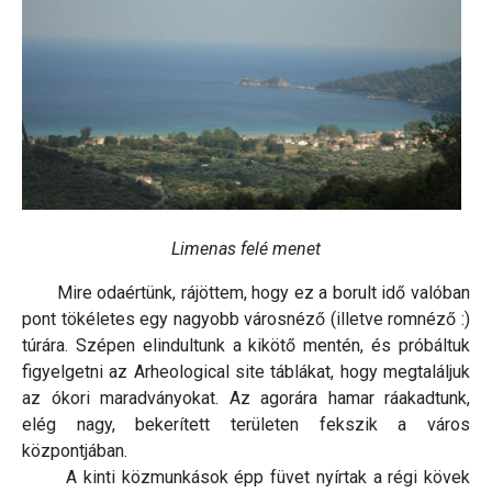
Limenas felé menet
Mire odaértünk, rájöttem, hogy ez a borult idő valóban
pont tökéletes egy nagyobb városnéző (illetve romnéző :)
túrára. Szépen elindultunk a kikötő mentén, és próbáltuk
figyelgetni az Arheological site táblákat, hogy megtaláljuk
az ókori maradványokat. Az agorára hamar ráakadtunk,
elég nagy, bekerített területen fekszik a város
központjában.
A kinti közmunkások épp füvet nyírtak a régi kövek