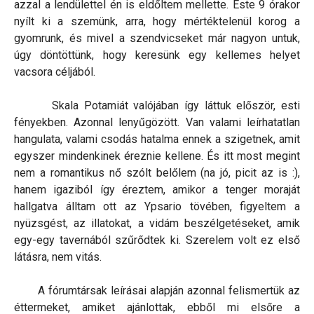
azzal a lendülettel én is eldőltem mellette. Este 9 órakor
nyílt ki a szemünk, arra, hogy mértéktelenül korog a
gyomrunk, és mivel a szendvicseket már nagyon untuk,
úgy döntöttünk, hogy keresünk egy kellemes helyet
vacsora céljából.
Skala Potamiát valójában így láttuk először, esti
fényekben. Azonnal lenyűgözött. Van valami leírhatatlan
hangulata, valami csodás hatalma ennek a szigetnek, amit
egyszer mindenkinek éreznie kellene. És itt most megint
nem a romantikus nő szólt belőlem (na jó, picit az is :),
hanem igaziból így éreztem, amikor a tenger moraját
hallgatva álltam ott az Ypsario tövében, figyeltem a
nyüzsgést, az illatokat, a vidám beszélgetéseket, amik
egy-egy tavernából szűrődtek ki. Szerelem volt ez első
látásra, nem vitás.
A fórumtársak leírásai alapján azonnal felismertük az
éttermeket, amiket ajánlottak, ebből mi elsőre a