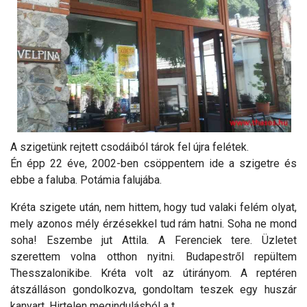
A szigetünk rejtett csodáiból tárok fel újra felétek.
Én épp 22 éve, 2002-ben csöppentem ide a szigetre és
ebbe a faluba. Potámia falujába.
Kréta szigete után, nem hittem, hogy tud valaki felém olyat,
mely azonos mély érzésekkel tud rám hatni. Soha ne mond
soha! Eszembe jut Attila. A Ferenciek tere. Üzletet
szerettem volna otthon nyitni. Budapestről repültem
Thesszalonikibe. Kréta volt az útirányom. A reptéren
átszálláson gondolkozva, gondoltam teszek egy huszár
kanyart. Hirtelen megindulásból a t...