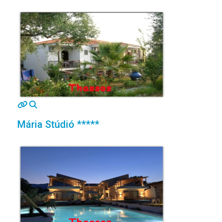
MOD_JTCS_VIEW_ARTICLE_LINK
MOD_JTCS_VIEW_FULL_IMAGE
Mária Stúdió *****