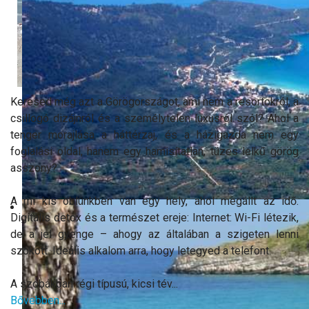
Keresed még azt a Görögországot, ami nem a resortokról, a
csillogó dizájnról és a személytelen luxusról szól? Ahol a
tenger morajlása a háttérzaj, és a házigazda nem egy
foglalási oldal, hanem egy hamisítatlan, tüzes lelkű görög
asszony?
A mi kis öblünkben van egy hely, ahol megállt az idő.
Digitális detox és a természet ereje: Internet: Wi-Fi létezik,
de a jel gyenge – ahogy az általában a szigeten lenni
szokott. Ideális alkalom arra, hogy letegyed a telefont.
A szobákban régi típusú, kicsi tév...
Bővebben...