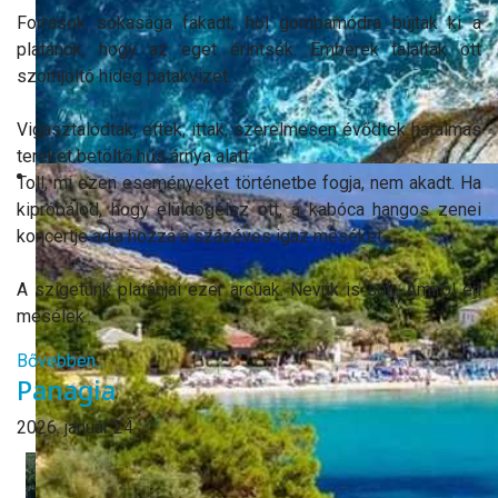
Források sokasága fakadt, hol gombamódra bújtak ki a
platánok, hogy az eget érintsék. Emberek találtak ott
szomjoltó hideg patakvizet.
Vigasztalódtak, ettek, ittak, szerelmesen évődtek hatalmas
tereket betöltő hűs árnya alatt.
Toll, mi ezen eseményeket történetbe fogja, nem akadt. Ha
kipróbálod, hogy elüldögélsz ott, a kabóca hangos zenei
koncertje adja hozzá a százéves igaz meséket.
A szigetünk platánjai ezer arcúak. Nevük is sok. Amiról én
mesélek...
Bővebben...
Panagia
2026. január 24