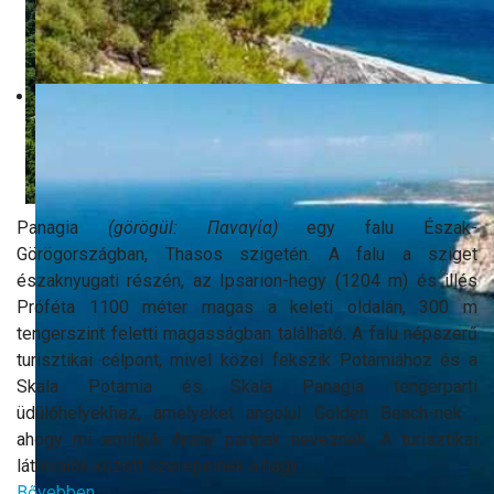
Panagia
(görögül: Παναγία)
egy falu Észak-
Görögországban, Thasos szigetén. A falu a sziget
északnyugati részén, az Ipsarion-hegy (1204 m) és illés
Próféta 1100 méter magas a keleti oldalán, 300 m
tengerszint feletti magasságban található. A falu népszerű
turisztikai célpont, mivel közel fekszik Potamiához és a
Skala Potamia és Skala Panagia tengerparti
üdülőhelyekhez, amelyeket angolul Golden Beach-nek ,
ahogy mi említjük Arany partnak neveznek. A turisztikai
látnivalók között szerepelnek a hagy...
Bővebben...