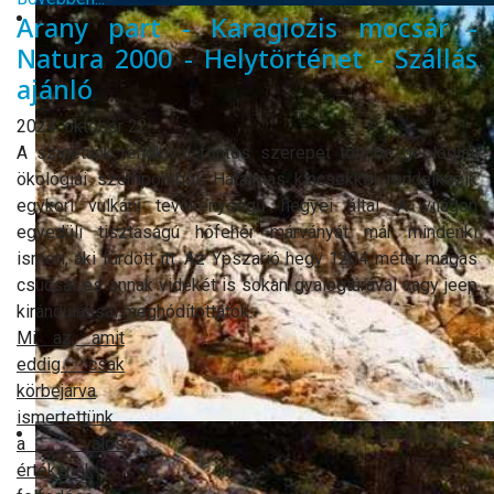
Arany part - Karagiozis mocsár -
Natura 2000 - Helytörténet - Szállás
ajánló
2024. október 22
A szigetünk rendkívül fontos szerepet tölt be geológiai,
ökológiai szempontból. Hatalmas kincsekkel rendelkezik
egykori vulkáni tevékenységű hegyei által. A világon
egyedüli tisztaságú hófehér márványát már mindenki
ismeri, aki fürdött itt. Az Ypszarió hegy 1204 méter magas
csúcsát és annak vidékét is sokan gyalogtúrával vagy jeep
kirándulással meghódítottátok.
Mi az, amit
eddig csak
körbejárva
ismertettünk,
a valós
értékének