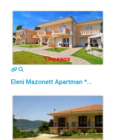
MOD_JTCS_VIEW_ARTICLE_LINK
MOD_JTCS_VIEW_FULL_IMAGE
Eleni Mazonett Apartman *...