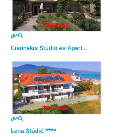
MOD_JTCS_VIEW_ARTICLE_LINK
MOD_JTCS_VIEW_FULL_IMAGE
Giannakis Stúdió és Apart...
MOD_JTCS_VIEW_ARTICLE_LINK
MOD_JTCS_VIEW_FULL_IMAGE
Lena Stúdió ****