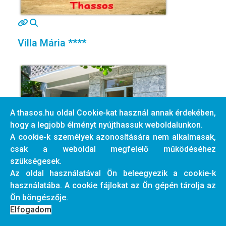
MOD_JTCS_VIEW_ARTICLE_LINK
MOD_JTCS_VIEW_FULL_IMAGE
Villa Mária ****
A thasos.hu oldal Cookie-kat használ annak érdekében,
hogy a legjobb élményt nyújthassuk weboldalunkon.
A cookie-k személyek azonosítására nem alkalmasak,
csak a weboldal megfelelő működéséhez
MOD_JTCS_VIEW_ARTICLE_LINK
MOD_JTCS_VIEW_FULL_IMAGE
szükségesek.
Az oldal használatával Ön beleegyezik a cookie-k
Athanasia Stúdió **** - L...
használatába. A cookie fájlokat az Ön gépén tárolja az
Ön böngészője.
Elfogadom