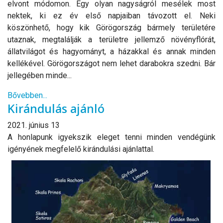
elvont módomon. Egy olyan nagyságról mesélek most
nektek, ki ez év első napjaiban távozott el. Neki
köszönhető, hogy kik Görögország bármely területére
utaznak, megtalálják a területre jellemző növényflórát,
állatvilágot és hagyományt, a házakkal és annak minden
kellékével. Görögországot nem lehet darabokra szedni. Bár
jellegében minde...
Bővebben...
Kirándulás ajánló
2021. június 13
A honlapunk igyekszik eleget tenni minden vendégünk
igényének megfelelő kirándulási ajánlattal.