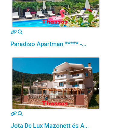
MOD_JTCS_VIEW_ARTICLE_LINK
MOD_JTCS_VIEW_FULL_IMAGE
Paradiso Apartman ***** -...
MOD_JTCS_VIEW_ARTICLE_LINK
MOD_JTCS_VIEW_FULL_IMAGE
Jota De Lux Mazonett és A...