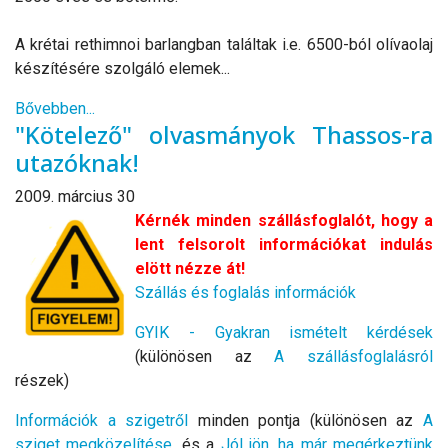
A krétai rethimnoi barlangban találtak i.e. 6500-ból olívaolaj
készítésére szolgáló elemek...
Bővebben...
"Kötelező" olvasmányok Thassos-ra
utazóknak!
2009. március 30
Kérnék minden szállásfoglalót, hogy a
lent felsorolt információkat indulás
elött nézze át!
Szállás és foglalás információk
GYIK - Gyakran ismételt kérdések
(különösen az
A szállásfoglalásról
részek)
Információk a szigetről
minden pontja (különösen az
A
sziget megközelítése
, és a
Jól jön, ha már megérkeztünk