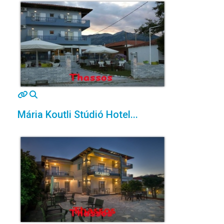
MOD_JTCS_VIEW_ARTICLE_LINK
MOD_JTCS_VIEW_FULL_IMAGE
Mária Koutli Stúdió Hotel...