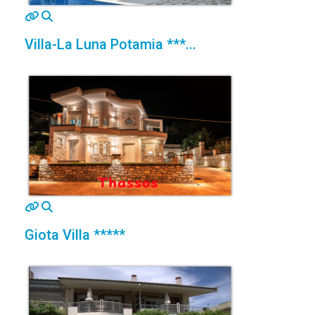
MOD_JTCS_VIEW_ARTICLE_LINK
MOD_JTCS_VIEW_FULL_IMAGE
Villa-La Luna Potamia ***...
MOD_JTCS_VIEW_ARTICLE_LINK
MOD_JTCS_VIEW_FULL_IMAGE
Giota Villa *****