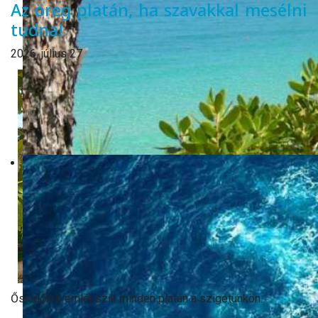
Az öreg platán, ha szavakkal mesélni
tudna!
2026. július 27
Ősi időkre emlékszik minden platán a szigetünkön.