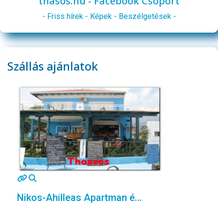
thasos.hu - Facebook Csoport
- Friss hírek - Képek - Beszélgetések -
Szállás ajánlatok
MOD_JTCS_VIEW_ARTICLE_LINK
MOD_JTCS_VIEW_FULL_IMAGE
Nikos-Ahilleas Apartman é...