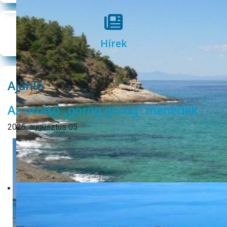
Hírek
Ajánló
Az utolsó „görög görög” menedék
2026. augusztus 05