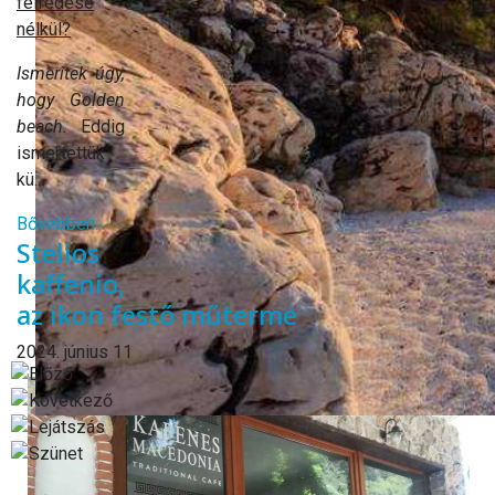
felfedése
nélkül?
Ismeritek úgy,
hogy Golden
beach.
Eddig
ismertettük
kü...
Bővebben...
Stelios
kaffenio,
az ikon festő műterme
2024. június 11