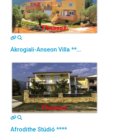
MOD_JTCS_VIEW_ARTICLE_LINK
MOD_JTCS_VIEW_FULL_IMAGE
Akrogiali-Anseon Villa **...
MOD_JTCS_VIEW_ARTICLE_LINK
MOD_JTCS_VIEW_FULL_IMAGE
Afrodithe Stúdió ****