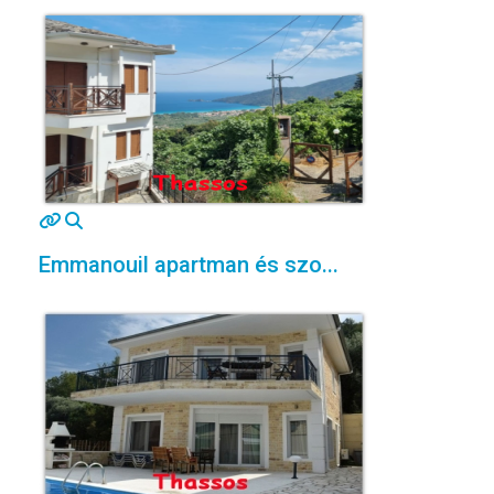
MOD_JTCS_VIEW_ARTICLE_LINK
MOD_JTCS_VIEW_FULL_IMAGE
Emmanouil apartman és szo...