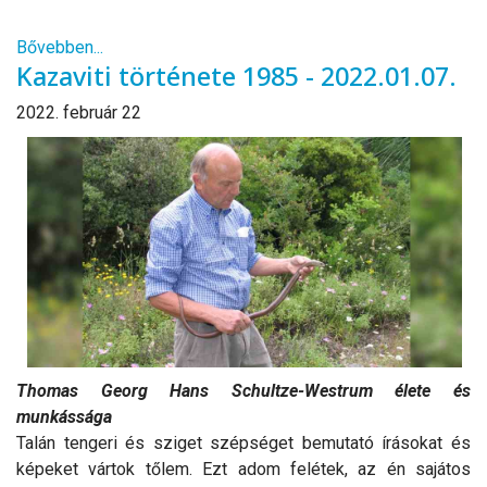
Bővebben...
Kazaviti története 1985 - 2022.01.07.
2022. február 22
Thomas Georg Hans Schultze-Westrum élete és
munkássága
Talán tengeri és sziget szépséget bemutató írásokat és
képeket vártok tőlem. Ezt adom felétek, az én sajátos