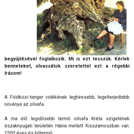
begyűjtésével foglalkozik. Mi is ezt tesszük. Kérlek
benneteket, olvassátok szeretettel ezt a régebbi
írásom!
A Földközi-tenger vidékének leghíresebb, legelterjedtebb
növénye az olívafa.
A ma élő legidősebb termő olívafa Kréta szigetének
északnyugati területén Hánia mellett Kisszamoszban van.
2500 éves és bőtermő.