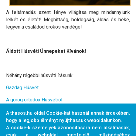
A feltámadás szent fénye világítsa meg mindannyiunk
lelkét és életét! Meghittség, boldogság, áldás és béke,
legyen a családod örökös vendége!
Áldott Húsvéti Ünnepeket Kívánok!
Néhány régebbi húsvéti írásunk:
Gazdag Húsvét
A görög ortodox Húsvétról
Ortodox húsvét
A thasos.hu oldal Cookie-kat használ annak érdekében,
hogy a legjobb élményt nyújthassuk weboldalunkon.
A cookie-k személyek azonosítására nem alkalmasak,
csak a weboldal megfelelő működéséhez
Előző cikk: Görög Húsvét Thassos - 2021.
Következő cikk: B
Előző
Következő