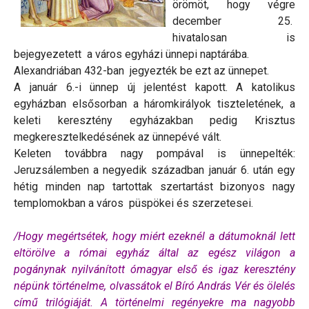
örömöt, hogy végre
december 25.
hivatalosan is
bejegyezetett a város egyházi ünnepi naptárába.
Alexandriában 432-ban jegyezték be ezt az ünnepet.
A január 6.-i ünnep új jelentést kapott. A katolikus
egyházban elsősorban a háromkirályok tiszteletének, a
keleti keresztény egyházakban pedig Krisztus
megkeresztelkedésének az ünnepévé vált.
Keleten továbbra nagy pompával is ünnepelték:
Jeruzsálemben a negyedik században január 6. után egy
hétig minden nap tartottak szertartást bizonyos nagy
templomokban a város püspökei és szerzetesei.
/Hogy megértsétek, hogy miért ezeknél a dátumoknál lett
eltörölve a római egyház által az egész világon a
pogánynak nyilvánított ómagyar első és igaz keresztény
népünk történelme, olvassátok el Bíró András Vér és ölelés
című trilógiáját. A történelmi regényekre ma nagyobb