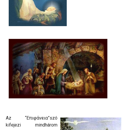
Az “Επιφάνεια”szó
kifejezi mindhárom