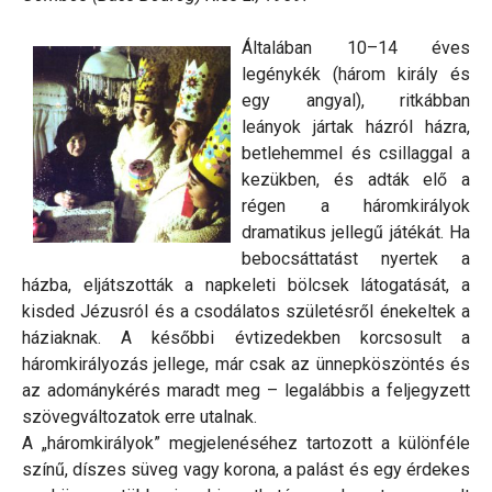
Általában 10–14 éves
legénykék (három király és
egy angyal), ritkábban
leányok jártak házról házra,
betlehemmel és csillaggal a
kezükben, és adták elő a
régen a háromkirályok
dramatikus jellegű játékát. Ha
bebocsáttatást nyertek a
házba, eljátszották a napkeleti bölcsek látogatását, a
kisded Jézusról és a csodálatos születésről énekeltek a
háziaknak. A későbbi évtizedekben korcsosult a
háromkirályozás jellege, már csak az ünnepköszöntés és
az adománykérés maradt meg – legalábbis a feljegyzett
szövegváltozatok erre utalnak.
A „háromkirályok” megjelenéséhez tartozott a különféle
színű, díszes süveg vagy korona, a palást és egy érdekes