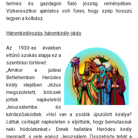
termés és gazdagon fialó jószág reményében.
Vízkeresztkor ajánlatos volt fonni, hogy szép hosszú
legyen a kolbász.
Háromkirályozás, háromkirály-járás
Az 1930-as években
eltűnő szokás alapja ez a
szentírási történet:
„Amikor a júdeai
Betlehemben Heródes
király idejében Jézus
megszületett, bölcsek
jöttek napkeletről
Jeruzsálembe és
kérdezősködtek: »Hol van a zsidók újszülött királya?
Láttuk csillagát napkeleten s eljöttünk, hogy bemutassuk
neki hódolatunkat.« Ennek hallatára Heródes király
megriadt, s vele egész Jeruzsálem. Összehívta tehát a