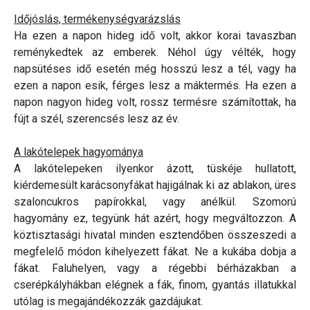
Időjóslás, termékenységvarázslás
Ha ezen a napon hideg idő volt, akkor korai tavaszban
reménykedtek az emberek. Néhol úgy vélték, hogy
napsütéses idő esetén még hosszú lesz a tél, vagy ha
ezen a napon esik, férges lesz a máktermés. Ha ezen a
napon nagyon hideg volt, rossz termésre számítottak, ha
fújt a szél, szerencsés lesz az év.
A lakótelepek hagyománya
A lakótelepeken ilyenkor ázott, tüskéje hullatott,
kiérdemesült karácsonyfákat hajigálnak ki az ablakon, üres
szaloncukros papírokkal, vagy anélkül. Szomorú
hagyomány ez, tegyünk hát azért, hogy megváltozzon. A
köztisztasági hivatal minden esztendőben összeszedi a
megfelelő módon kihelyezett fákat. Ne a kukába dobja a
fákat. Faluhelyen, vagy a régebbi bérházakban a
cserépkályhákban elégnek a fák, finom, gyantás illatukkal
utólag is megajándékozzák gazdájukat.