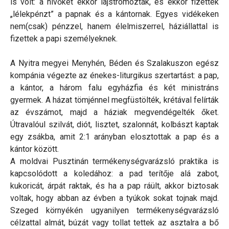
is volt: a hívőket ekkor lajstromozták, és ekkor fizettek
„lélekpénzt” a papnak és a kántornak. Egyes vidékeken
nem(csak) pénzzel, hanem élelmiszerrel, háziállattal is
fizettek a papi személyeknek.
A Nyitra megyei Menyhén, Béden és Szalakuszon egész
kompánia végezte az énekes-liturgikus szertartást: a pap,
a kántor, a három falu egyházfia és két ministráns
gyermek. A házat tömjénnel megfüstölték, krétával felírták
az évszámot, majd a háziak megvendégelték őket.
Útravalóul szilvát, diót, lisztet, szalonnát, kolbászt kaptak
egy zsákba, amit 2:1 arányban elosztottak a pap és a
kántor között.
A moldvai Pusztinán termékenységvarázsló praktika is
kapcsolódott a koledához: a pad terítője alá zabot,
kukoricát, árpát raktak, és ha a pap ráült, akkor biztosak
voltak, hogy abban az évben a tyúkok sokat tojnak majd.
Szeged környékén ugyanilyen termékenységvarázsló
célzattal almát, búzát vagy tollat tettek az asztalra a bő