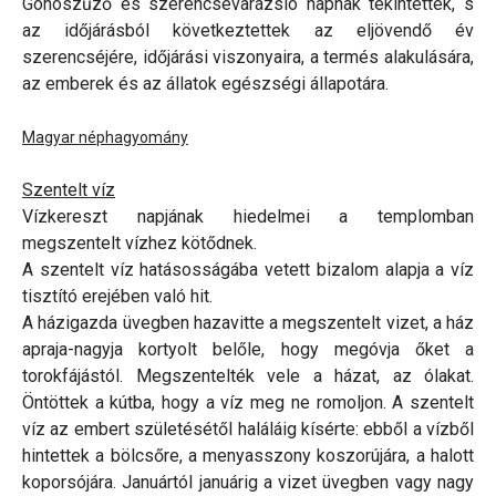
Gonoszűző és szerencsevarázsló napnak tekintették, s
az időjárásból következtettek az eljövendő év
szerencséjére, időjárási viszonyaira, a termés alakulására,
az emberek és az állatok egészségi állapotára.
Magyar néphagyomány
Szentelt víz
Vízkereszt napjának hiedelmei a templomban
megszentelt vízhez kötődnek.
A szentelt víz hatásosságába vetett bizalom alapja a víz
tisztító erejében való hit.
A házigazda üvegben hazavitte a megszentelt vizet, a ház
apraja-nagyja kortyolt belőle, hogy megóvja őket a
torokfájástól. Megszentelték vele a házat, az ólakat.
Öntöttek a kútba, hogy a víz meg ne romoljon. A szentelt
víz az embert születésétől haláláig kísérte: ebből a vízből
hintettek a bölcsőre, a menyasszony koszorújára, a halott
koporsójára. Januártól januárig a vizet üvegben vagy nagy