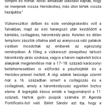
tömjént és mirhát. Mivel álmukban utasítást kaptak, hogy
ne menjenek vissza Heródeshez, más úton tértek vissza
hazájukba.”
Vízkeresztkor délben és este vendégeskedés volt a
falvakban, majd az esti harangszó után kezdődött a
kántálás, csillagjárás, háromkirály-járás. Keleten és délen
templomi zászlók oltalma alatt az aranyossá váló patakok
vizében mosdottak az emberek az egészség
reményében. A főleg a vízkereszt ünnepéhez tartozó
háromkirály-járás szokása, vagyis a három napkeleti bölcs
alakjának megjelenítése már a 17–18. századi karácsonyi
betlehemesekben is előfordul a pásztorjáték és a
Heródes-jelenet mellett. A régi adatok tanúsága szerint
már a 16. században ismert a csillagozás és a
csillagének, amely a háromkirályozás egyetlen biztos
eleme. A legrégibb írásos emlék e hagyományról a 11.
századi, Hartvik győri püspök számára írt Agenda
Pontificalis-ból való. Bálint Sándor azt írja, hogy a