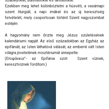
szabályokat, utasításokat és tanításokat.
Ezekben meg lehet különböztetni a húsvéti, a vasárnapi
szent liturgiát, a napi imákat és az új keresztség
felvételét, mely csoportosan történt Szent nagyszombat
estéjén.
A hagyomány nem őrizte meg Jézus születésének
kalendáriumi napját. Az első századokban az Egyház az
epifániát, az Isten láthatóvá válását, az emberré vált Isten
világra jövetelének misztériumát ünnepelte.
(Επιφάνεια”- az Epifánia szót Szent víznek,
keresztvíznek fordítom.)