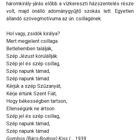
háromkirály-járás előbb a vízkereszti házszentelés része
volt, majd önálló adománygyűjtő szokás lett. Egyetlen
állandó szövegmotívuma az ún. csillagének:
Hol vagy, zsidók királya?
Mert megjelent csillaga.
Betlehemben találják,
Szép Jézust körülállják.
Szép jel és szép csillag,
Szép napunk támad,
Szép napunk támad.
Kérjük a szép Szűzanyát,
Kérje értünk Szent Fiát,
Hogy békességben tartson,
Ellenségünk ne ártson.
Szép jel és szép csillag,
Szép napunk támad,
Szép napunk támad
Gombos (Bács-Bodrog) Kiss L., 1939.