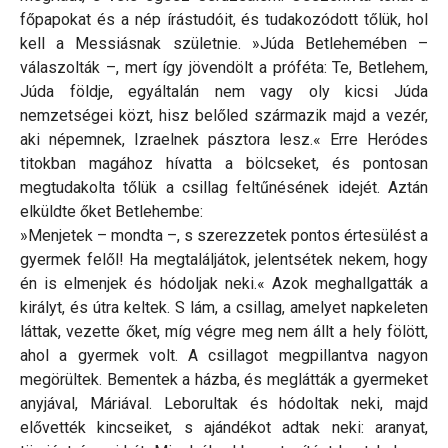
főpapokat és a nép írástudóit, és tudakozódott tőlük, hol
kell a Messiásnak születnie. »Júda Betlehemében –
válaszolták –, mert így jövendölt a próféta: Te, Betlehem,
Júda földje, egyáltalán nem vagy oly kicsi Júda
nemzetségei közt, hisz belőled származik majd a vezér,
aki népemnek, Izraelnek pásztora lesz.« Erre Heródes
titokban magához hívatta a bölcseket, és pontosan
megtudakolta tőlük a csillag feltűnésének idejét. Aztán
elküldte őket Betlehembe:
»Menjetek – mondta –, s szerezzetek pontos értesülést a
gyermek felől! Ha megtaláljátok, jelentsétek nekem, hogy
én is elmenjek és hódoljak neki.« Azok meghallgatták a
királyt, és útra keltek. S lám, a csillag, amelyet napkeleten
láttak, vezette őket, míg végre meg nem állt a hely fölött,
ahol a gyermek volt. A csillagot megpillantva nagyon
megörültek. Bementek a házba, és meglátták a gyermeket
anyjával, Máriával. Leborultak és hódoltak neki, majd
elővették kincseiket, s ajándékot adtak neki: aranyat,