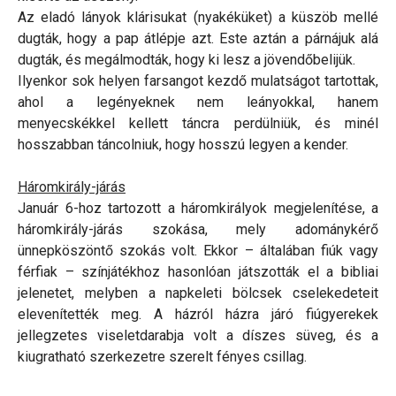
Az eladó lányok klárisukat (nyakéküket) a küszöb mellé
dugták, hogy a pap átlépje azt. Este aztán a párnájuk alá
dugták, és megálmodták, hogy ki lesz a jövendőbelijük.
Ilyenkor sok helyen farsangot kezdő mulatságot tartottak,
ahol a legényeknek nem leányokkal, hanem
menyecskékkel kellett táncra perdülniük, és minél
hosszabban táncolniuk, hogy hosszú legyen a kender.
Háromkirály-járás
Január 6-hoz tartozott a háromkirályok megjelenítése, a
háromkirály-járás szokása, mely adománykérő
ünnepköszöntő szokás volt. Ekkor – általában fiúk vagy
férfiak – színjátékhoz hasonlóan játszották el a bibliai
jelenetet, melyben a napkeleti bölcsek cselekedeteit
elevenítették meg. A házról házra járó fiúgyerekek
jellegzetes viseletdarabja volt a díszes süveg, és a
kiugratható szerkezetre szerelt fényes csillag.