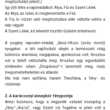
megtisztulást jelenti.)
Így jött létre a napimádatból: Atya, Fiú és Szent Lélek.
Az Atya, az Isten, ki megteremtette a Fiút.
A Fiú, ki vízzel való megtisztulása után váltotta valóra a
nép vágyát.
A Szent Lélek, kit lehetett tisztító tűzként értelmezni.
A pogány napisten-imádat, „θεού-Ηλίου (solis invicti)
nyugaton a téli napforduló idején a természeti világ
körkörös áramlása, megújulása, apoteózisa volt. Krisztus
ezt a tételt változtatta meg. Krisztus egy egyedülálló
történelmi isteni „Επιφάνεια”-t teremtett meg, mely
megismételhetetlen és állandó.
Ma már nem epifánia, hanem Theofánia, a fény- és
vízünnep.
2. A karácsonyi ünnepkör fénypontja
Annyi bizonyos, hogy a negyedik század közepéig a
„fény”-„Φώτα”, vagy Szent víz fogalma is jelen volt a