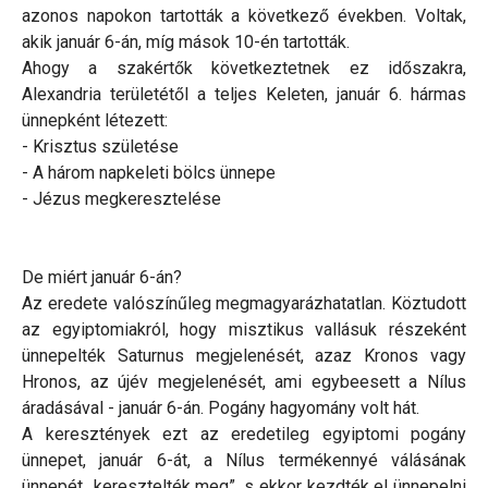
azonos napokon tartották a következő években. Voltak,
akik január 6-án, míg mások 10-én tartották.
Ahogy a szakértők következtetnek ez időszakra,
Alexandria területétől a teljes Keleten, január 6. hármas
ünnepként létezett:
- Krisztus születése
- A három napkeleti bölcs ünnepe
- Jézus megkeresztelése
De miért január 6-án?
Az eredete valószínűleg megmagyarázhatatlan. Köztudott
az egyiptomiakról, hogy misztikus vallásuk részeként
ünnepelték Saturnus megjelenését, azaz Kronos vagy
Hronos, az újév megjelenését, ami egybeesett a Nílus
áradásával - január 6-án. Pogány hagyomány volt hát.
A keresztények ezt az eredetileg egyiptomi pogány
ünnepet, január 6-át, a Nílus termékennyé válásának
ünnepét „keresztelték meg”, s ekkor kezdték el ünnepelni