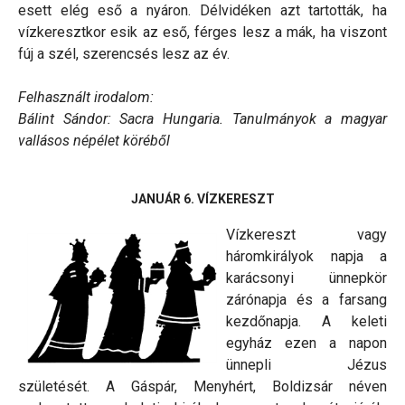
esett elég eső a nyáron. Délvidéken azt tartották, ha
vízkeresztkor esik az eső, férges lesz a mák, ha viszont
fúj a szél, szerencsés lesz az év.
Felhasznált irodalom:
Bálint Sándor: Sacra Hungaria. Tanulmányok a magyar
vallásos népélet köréből
JANUÁR 6. VÍZKERESZT
Vízkereszt vagy
háromkirályok napja a
karácsonyi ünnepkör
zárónapja és a farsang
kezdőnapja. A keleti
egyház ezen a napon
ünnepli Jézus
születését. A Gáspár, Menyhért, Boldizsár néven