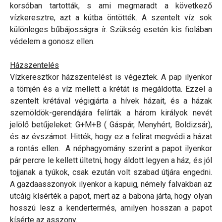
korsóban tartották, s ami megmaradt a következő
vízkeresztre, azt a kútba öntötték. A szentelt víz sok
különleges bűbájosságra ír. Szükség esetén kis fiolában
védelem a gonosz ellen.
Házszentelés
Vízkeresztkor házszentelést is végeztek. A pap ilyenkor
a tömjén és a víz mellett a krétát is megáldotta. Ezzel a
szentelt krétával végigjárta a hívek házait, és a házak
szemöldök-gerendájára felírták a három királyok nevét
jelölő betűjeleket: G+M+B ( Gáspár, Menyhért, Boldizsár),
és az évszámot. Hitték, hogy ez a felirat megvédi a házat
a rontás ellen. A néphagyomány szerint a papot ilyenkor
pár percre le kellett ültetni, hogy áldott legyen a ház, és jól
tojjanak a tyúkok, csak ezután volt szabad útjára engedni.
A gazdaasszonyok ilyenkor a kapuig, némely falvakban az
utcáig kísérték a papot, mert az a babona járta, hogy olyan
hosszú lesz a kendertermés, amilyen hosszan a papot
kísérte az asszony.