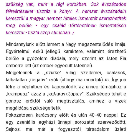
szükség van, mint a régi korokban. Sok évszázados
félreértéseket tisztáz e könyv. A nemzet évszázadain
keresztül a magyar nemzet hiteles ismeretét szerezhetitek
meg belőle - egy család történetének ismertetésén
keresztül - tiszta szép stílusban. /
Mindannyiunk előtt ismert a Nagy megszentelődés imája.
Egyértelmű eskü jellegű karaktere, valamint érezhető
belőle a győzelem diadala, mely szerint az Isten Fia
emberré lett (az ember egyesült Istennel).
Megjelennek a „szürke” világ szellemei, csalások,
láthatatlan „negatív” erők (ahogy ma mondjuk) is. Így jön
létre a néphitben és kapcsolódik az ünnep témájához a
„krampusz” azaz a „καλικαντζάρων”. Szükséges tehát e
gonosz erőktől való megtisztulás, amihez a vizek
megáldása szükségeltetik.
Fokozatosan, karácsony előtt és után 40-40 nappal. Ez
egy zseniális egyházi ünnepi sorozattá szerveződött.
Sajnos, ma már a fogyasztói társadalom üzleti