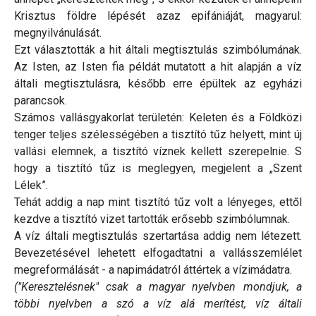
Krisztus földre lépését azaz epifániáját, magyarul:
megnyilvánulását.
Ezt választották a hit általi megtisztulás szimbólumának.
Az Isten, az Isten fia példát mutatott a hit alapján a víz
általi megtisztulásra, később erre épültek az egyházi
parancsok.
Számos vallásgyakorlat területén: Keleten és a Földközi
tenger teljes szélességében a tisztító tűz helyett, mint új
vallási elemnek, a tisztító víznek kellett szerepelnie. S
hogy a tisztító tűz is meglegyen, megjelent a „Szent
Lélek”.
Tehát addig a nap mint tisztító tűz volt a lényeges, ettől
kezdve a tisztító vizet tartották erősebb szimbólumnak.
A víz általi megtisztulás szertartása addig nem létezett.
Bevezetésével lehetett elfogadtatni a vallásszemlélet
megreformálását - a napimádatról áttértek a vízimádatra.
("Keresztelésnek" csak a magyar nyelvben mondjuk, a
többi nyelvben a szó a víz alá merítést, víz általi