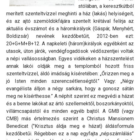
stólában, a keresztkútból
merített szenteltvízzel meghinti a ház (lakás) helyiségeit,
és az ajtó szemöldökfájára szentelt krétával felírja az
aktuális évszámot és a háromkirályok (Gáspár, Menyhért,
Boldizsár) nevének kezdőbetűit, 2012-ben ezt:
20+G+M+B+12. A napkeleti (három)királyok egyébként az
utasok, úton járók, vendégfogadósok védőszentjei voltak
a népi vallásosságban. Egyes vidékeken a házszentelést
annak lakói oldják meg a templomból hozott friss
szenteltvízzel, áldó imádság kíséretében: „Őrizzen meg a
jó Isten minden szerencsétlenségtől.” Vagy: „Négy
evangélista álljon a négy sarkára, hogy a gonosz sátán
meg ne kísérthesse.” A néphit szerint ez megvédi a házat
és a benne lakókat az ártó szellemektől, boszorkányoktól,
villámcsapástól és minden egyéb bajtól. A GMB (vagy
CMB) más értelmezés szerint a Christus Mansionem
Benedicat ("Krisztus áldja meg e házat) áldásformula
kezdőbetűi. Régebben ez a nap egyfajta „népszámlálás”