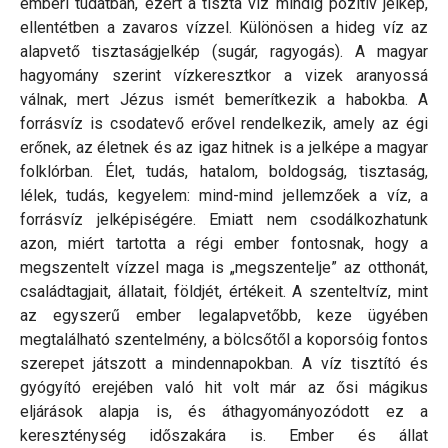
emberi tudatban, ezért a tiszta víz mindig pozitív jelkép,
ellentétben a zavaros vízzel. Különösen a hideg víz az
alapvető tisztaságjelkép (sugár, ragyogás). A magyar
hagyomány szerint vízkeresztkor a vizek aranyossá
válnak, mert Jézus ismét bemerítkezik a habokba. A
forrásvíz is csodatevő erővel rendelkezik, amely az égi
erőnek, az életnek és az igaz hitnek is a jelképe a magyar
folklórban. Élet, tudás, hatalom, boldogság, tisztaság,
lélek, tudás, kegyelem: mind-mind jellemzőek a víz, a
forrásvíz jelképiségére. Emiatt nem csodálkozhatunk
azon, miért tartotta a régi ember fontosnak, hogy a
megszentelt vízzel maga is „megszentelje” az otthonát,
családtagjait, állatait, földjét, értékeit. A szenteltvíz, mint
az egyszerű ember legalapvetőbb, keze ügyében
megtalálható szentelmény, a bölcsőtől a koporsóig fontos
szerepet játszott a mindennapokban. A víz tisztító és
gyógyító erejében való hit volt már az ősi mágikus
eljárások alapja is, és áthagyományozódott ez a
kereszténység időszakára is. Ember és állat