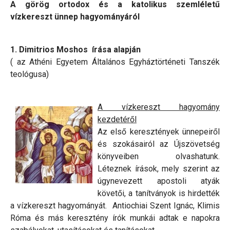
A görög ortodox és a katolikus szemléletű
vízkereszt ünnep hagyományáról
1. Dimitrios Moshos írása alapján
( az Athéni Egyetem Általános Egyháztörténeti Tanszék
teológusa)
A vízkereszt hagyomány
kezdetéről
Az első keresztények ünnepeiről
és szokásairól az Újszövetség
könyveiben olvashatunk.
Léteznek írások, mely szerint az
úgynevezett apostoli atyák
követői, a tanítványok is hirdették
a vízkereszt hagyományát. Antiochiai Szent Ignác, Klimis
Róma és más keresztény írók munkái adtak e napokra