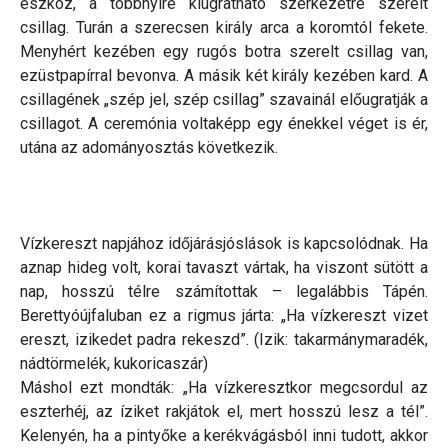
eszköz, a többnyire kiugratható szerkezetre szerelt
csillag. Turán a szerecsen király arca a koromtól fekete.
Menyhért kezében egy rugós botra szerelt csillag van,
ezüstpapírral bevonva. A másik két király kezében kard. A
csillagének „szép jel, szép csillag” szavainál előugratják a
csillagot. A ceremónia voltaképp egy énekkel véget is ér,
utána az adományosztás következik.
Vízkereszt napjához időjárásjóslások is kapcsolódnak. Ha
aznap hideg volt, korai tavaszt vártak, ha viszont sütött a
nap, hosszú télre számítottak – legalábbis Tápén.
Berettyóújfaluban ez a rigmus járta: „Ha vízkereszt vizet
ereszt, izikedet padra rekeszd”. (Izik: takarmánymaradék,
nádtörmelék, kukoricaszár)
Máshol ezt mondták: „Ha vízkeresztkor megcsordul az
eszterhéj, az íziket rakjátok el, mert hosszú lesz a tél”.
Kelenyén, ha a pintyőke a kerékvágásból inni tudott, akkor