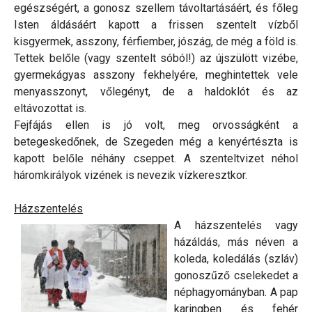
egészségért, a gonosz szellem távoltartásáért, és főleg
Isten áldásáért kapott a frissen szentelt vízből
kisgyermek, asszony, férfiember, jószág, de még a föld is.
Tettek belőle (vagy szentelt sóból!) az újszülött vizébe,
gyermekágyas asszony fekhelyére, meghintettek vele
menyasszonyt, vőlegényt, de a haldoklót és az
eltávozottat is.
Fejfájás ellen is jó volt, meg orvosságként a
betegeskedőnek, de Szegeden még a kenyértészta is
kapott belőle néhány cseppet. A szenteltvizet néhol
háromkirályok vizének is nevezik vízkeresztkor.
Házszentelés
A házszentelés vagy
házáldás, más néven a
koleda, koledálás (szláv)
gonoszűző cselekedet a
néphagyományban. A pap
karingben és fehér