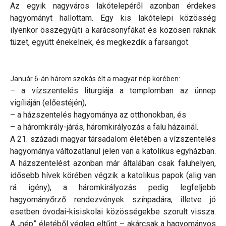
Az egyik nagyváros lakótelepéről azonban érdekes
hagyományt hallottam. Egy kis lakótelepi közösség
ilyenkor összegyűjti a karácsonyfákat és közösen raknak
tüzet, együtt énekelnek, és megkezdik a farsangot.
Január 6-án három szokás élt a magyar nép körében:
– a vízszentelés liturgiája a templomban az ünnep
vigíliáján (előestéjén),
– a házszentelés hagyománya az otthonokban, és
– a háromkirály-járás, háromkirályozás a falu házainál.
A 21. századi magyar társadalom életében a vízszentelés
hagyománya változatlanul jelen van a katolikus egyházban.
A házszentelést azonban már általában csak faluhelyen,
idősebb hívek körében végzik a katolikus papok (alig van
rá igény), a háromkirályozás pedig legfeljebb
hagyományőrző rendezvények színpadára, illetve jó
esetben óvodai-kisiskolai közösségekbe szorult vissza.
A „nép” életéből végleg eltűnt – akárcsak a hagyományos