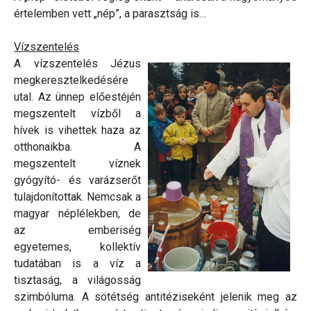
értelemben vett „nép”, a parasztság is…
Vízszentelés
A vízszentelés Jézus
megkeresztelkedésére
utal. Az ünnep előestéjén
megszentelt vízből a
hívek is vihettek haza az
otthonaikba. A
megszentelt víznek
gyógyító- és varázserőt
tulajdonítottak. Nemcsak a
magyar néplélekben, de
az emberiség
egyetemes, kollektív
tudatában is a víz a
tisztaság, a világosság
szimbóluma. A sötétség antitéziseként jelenik meg az