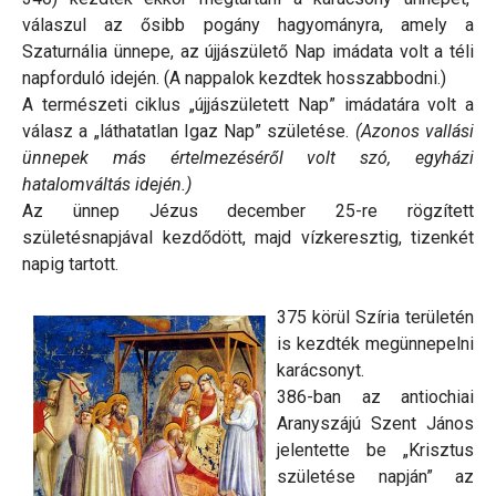
válaszul az ősibb pogány hagyományra, amely a
Szaturnália ünnepe, az újjászülető Nap imádata volt a téli
napforduló idején. (A nappalok kezdtek hosszabbodni.)
A természeti ciklus „újjászületett Nap” imádatára volt a
válasz a „láthatatlan Igaz Nap” születése.
(Azonos vallási
ünnepek más értelmezéséről volt szó, egyházi
hatalomváltás idején.)
Az ünnep Jézus december 25-re rögzített
születésnapjával kezdődött, majd vízkeresztig, tizenkét
napig tartott.
375 körül Szíria területén
is kezdték megünnepelni
karácsonyt.
386-ban az antiochiai
Aranyszájú Szent János
jelentette be „Krisztus
születése napján” az