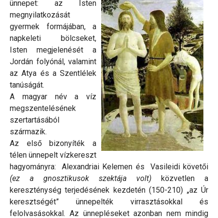
ünnepet: az Isten
megnyilatkozását
gyermek formájában, a
napkeleti bölcseket,
Isten megjelenését a
Jordán folyónál, valamint
az Atya és a Szentlélek
tanúságát.
A magyar név a víz
megszentelésének
szertartásából
származik.
Az első bizonyíték a
télen ünnepelt vízkereszt
hagyományra: Alexandriai Kelemen és Vasileidi követői
(ez a gnosztikusok szektája volt)
közvetlen a
kereszténység terjedésének kezdetén (150-210) „az Úr
keresztségét” ünnepelték virrasztásokkal és
felolvasásokkal. Az ünnepléseket azonban nem mindig