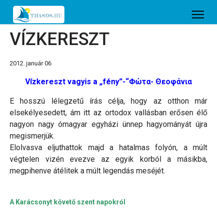
VÍZKERESZT
2012. január 06
Vízkereszt vagyis a „fény”-“Φώτα- Θεοφάνια
E hosszú lélegzetű írás célja, hogy az otthon már
elsekélyesedett, ám itt az ortodox vallásban erősen élő
nagyon nagy ómagyar egyházi ünnep hagyományát újra
megismerjük.
Elolvasva eljuthattok majd a hatalmas folyón, a múlt
végtelen vizén evezve az egyik korból a másikba,
megpihenve átélitek a múlt legendás meséjét.
A Karácsonyt követő szent napokról