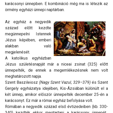
karácsonyi ünnepben. E kombináció még ma is létezik az
örmény egyházi ünnepi naptárban.
Az egyház a negyedik
század előtt kezdte
megünnepelni Istennek
Jézus képében, emberi
alakban való
megjelenését.
A katolikus egyházban
Jézus születésnapját már a niceai zsinat (325) előtt
ünnepelték, de ennek a megemlékezésnek nem volt
meghatározott napja.
Szent Baszileiosz
(Nagy Szent Vazul, 329–379)
és Szent
Gergely egyházatya idejében, Kis-Ázsiában különült el a
két ünnep, amikor először ünnepelték december 25-én a
karácsonyt. Ez már a római egyház befolyása volt.
Rómában a negyedik század első évtizedeiben (kb. 330-
340) kezdték ekkor megtartani a karácsony ünnepét,