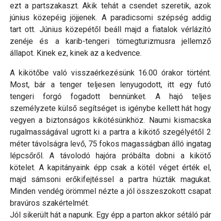
ezt a partszakaszt. Akik tehát a csendet szeretik, azok
június közepéig jöjjenek. A paradicsomi szépség addig
tart ott. Június közepétől beáll majd a fiatalok vérlázító
zenéje és a karib-tengeri tömegturizmusra jellemző
állapot. Kinek ez, kinek az a kedvence.
A kikötőbe való visszaérkezésünk 16.00 órakor történt.
Most, bár a tenger teljesen lenyugodott, itt egy futó
tengeri forgó fogadott bennünket. A hajó teljes
személyzete külső segítséget is igénybe kellett hát hogy
vegyen a biztonságos kikötésünkhöz. Naumi kismacska
rugalmasságával ugrott ki a partra a kikötő szegélyétől 2
méter távolságra levő, 75 fokos magasságban álló ingatag
lépcsőről. A távolodó hajóra próbálta dobni a kikötő
kötelet. A kapitányaink épp csak a kötél véget érték el,
majd sámsoni erőkifejtéssel a partra húzták magukat.
Minden vendég örömmel nézte a jól összeszokott csapat
bravúros szakértelmét.
Jól sikerült hát a napunk. Egy épp a parton akkor sétáló pár