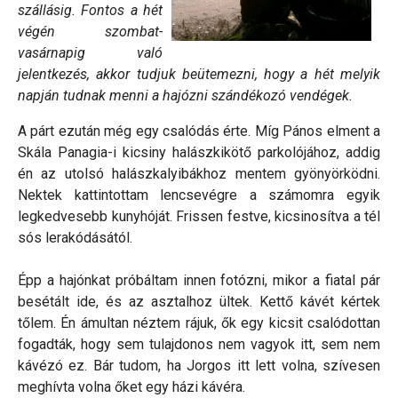
szállásig. Fontos a hét
végén szombat-
vasárnapig való
jelentkezés, akkor tudjuk beütemezni, hogy a hét melyik
napján tudnak menni a hajózni szándékozó vendégek.
A párt ezután még egy csalódás érte. Míg Pános elment a
Skála Panagia-i kicsiny halászkikötő parkolójához, addig
én az utolsó halászkalyibákhoz mentem gyönyörködni.
Nektek kattintottam lencsevégre a számomra egyik
legkedvesebb kunyhóját. Frissen festve, kicsinosítva a tél
sós lerakódásától.
Épp a hajónkat próbáltam innen fotózni, mikor a fiatal pár
besétált ide, és az asztalhoz ültek. Kettő kávét kértek
tőlem. Én ámultan néztem rájuk, ők egy kicsit csalódottan
fogadták, hogy sem tulajdonos nem vagyok itt, sem nem
kávézó ez. Bár tudom, ha Jorgos itt lett volna, szívesen
meghívta volna őket egy házi kávéra.