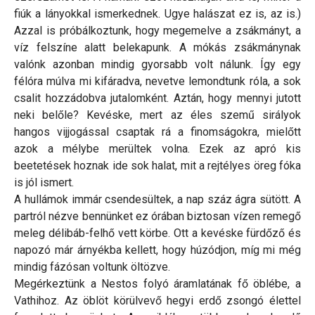
fiúk a lányokkal ismerkednek. Ugye halászat ez is, az is.)
Azzal is próbálkoztunk, hogy megemelve a zsákmányt, a
víz felszíne alatt belekapunk. A mókás zsákmánynak
valónk azonban mindig gyorsabb volt nálunk. Így egy
félóra múlva mi kifáradva, nevetve lemondtunk róla, a sok
csalit hozzádobva jutalomként. Aztán, hogy mennyi jutott
neki belőle? Kevéske, mert az éles szemű sirályok
hangos vijjogással csaptak rá a finomságokra, mielőtt
azok a mélybe merültek volna. Ezek az apró kis
beetetések hoznak ide sok halat, mit a rejtélyes öreg fóka
is jól ismert.
A hullámok immár csendesültek, a nap száz ágra sütött. A
partról nézve bennünket ez órában biztosan vízen remegő
meleg délibáb-felhő vett körbe. Ott a kevéske fürdőző és
napozó már árnyékba kellett, hogy húzódjon, míg mi még
mindig fázósan voltunk öltözve.
Megérkeztünk a Nestos folyó áramlatának fő öblébe, a
Vathihoz. Az öblöt körülvevő hegyi erdő zsongó élettel