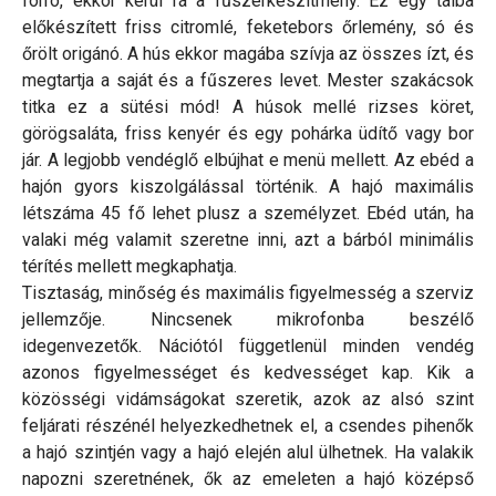
forró, ekkor kerül rá a fűszerkészítmény. Ez egy tálba
előkészített friss citromlé, feketebors őrlemény, só és
őrölt origánó. A hús ekkor magába szívja az összes ízt, és
megtartja a saját és a fűszeres levet. Mester szakácsok
titka ez a sütési mód! A húsok mellé rizses köret,
görögsaláta, friss kenyér és egy pohárka üdítő vagy bor
jár. A legjobb vendéglő elbújhat e menü mellett. Az ebéd a
hajón gyors kiszolgálással történik. A hajó maximális
létszáma 45 fő lehet plusz a személyzet. Ebéd után, ha
valaki még valamit szeretne inni, azt a bárból minimális
térítés mellett megkaphatja.
Tisztaság, minőség és maximális figyelmesség a szerviz
jellemzője. Nincsenek mikrofonba beszélő
idegenvezetők. Nációtól függetlenül minden vendég
azonos figyelmességet és kedvességet kap. Kik a
közösségi vidámságokat szeretik, azok az alsó szint
feljárati részénél helyezkedhetnek el, a csendes pihenők
a hajó szintjén vagy a hajó elején alul ülhetnek. Ha valakik
napozni szeretnének, ők az emeleten a hajó középső