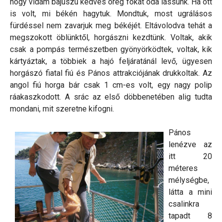
hogy vidám bajuszú kedves öreg fókát oda lássunk. Ha ott
is volt, mi békén hagytuk. Mondtuk, most ugrálásos
fürdéssel nem zavarjuk meg békéjét. Eltávolodva tehát a
megszokott öblünktől, horgászni kezdtünk. Voltak, akik
csak a pompás természetben gyönyörködtek, voltak, kik
kártyáztak, a többiek a hajó feljáratánál levő, ügyesen
horgászó fiatal fiú és Pános attrakciójának drukkoltak. Az
angol fiú horga bár csak 1 cm-es volt, egy nagy polip
ráakaszkodott. A srác az első döbbenetében alig tudta
mondani, mit szeretne kifogni.
Pános
lenézve az
itt 20
méteres
mélységbe,
látta a mini
csalinkra
tapadt 8