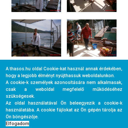
A thasos.hu oldal Cookie-kat használ annak érdekében,
hogy a legjobb élményt nyújthassuk weboldalunkon.
A cookie-k személyek azonosítására nem alkalmasak,
csak a weboldal megfelelő működéséhez
szükségesek.
Az oldal használatával Ön beleegyezik a cookie-k
használatába. A cookie fájlokat az Ön gépén tárolja az
Ön böngészője.
Elfogadom