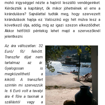
mohó irigységgel nézte a hajóról leszálló vendégeinket.
Kérdezték a kapitányt, ők mikor jöhetnének el erre a
kirándulásra? Sajnálattal tudták meg, hogy szervezett
kirándulások hajója ez. Valószínű egy hét múlva lesz a
következő útja, addig, míg az igazi szezon elkezdődhet.
Akkor hétfőtől péntekig lehet majd a szervezőknél
jelentkezni.
Az ára változatlan: 32
Euró/ fő/ felnőtt.
Transzfer díjat nem
tartalmaz az ár.
Gyalogosan is
megközelíthető a
kikötő. A transzfert
szintén mi szervezzük
le. 6 Euró volt a tavalyi
ára 4 főre a taxinak a
szállástól vagy a