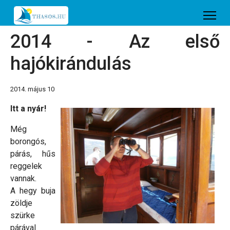
2014 - Az első
hajókirándulás
2014. május 10
Itt a nyár!
Még
borongós,
párás, hűs
reggelek
vannak.
A hegy buja
zöldje
szürke
párával