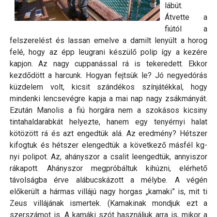
lábút.
Átvette a
fiútól a
felszerelést és lassan emelve a damilt lenyúlt a horog
felé, hogy az épp leugrani készülő polip így a kezére
kapjon. Az nagy cuppanással rá is tekeredett. Ekkor
kezdődött a harcunk. Hogyan fejtsük le? Jó negyedórás
küzdelem volt, kicsit szándékos színjátékkal, hogy
mindenki lencsevégre kapja a mai nap nagy zsákmányát.
Ezután Manolis a fiú horgára nem a szokásos kicsiny
tintahaldarabkát helyezte, hanem egy tenyérnyi halat
kötözött rá és azt engedtük alá. Az eredmény? Hétszer
kifogtuk és hétszer elengedtük a következő másfél kg-
nyi polipot. Az, ahányszor a csalit leengedtük, annyiszor
rákapott. Ahányszor megpróbáltuk kihúzni, elérhető
távolságba érve alábucskázott a mélybe. A végén
előkerült a hármas villájú nagy horgas „kamaki” is, mit ti
Zeus villájának ismertek. (Kamakinak mondjuk ezt a
szerszámot is. A kamáki szót használjuk arra is, mikor a