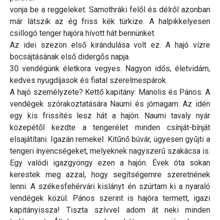
vonja be a reggeleket. Samothráki felől és délről azonban
már látszik az ég friss kék türkize. A halpikkelyesen
csillogó tenger hajóra hívott hát bennünket.
Az idei szezon első kirándulása volt ez. A hajó vízre
bocsájtásának első didergős napja.
30 vendégünk életkora vegyes. Nagyon idős, életvidám,
kedves nyugdíjasok és fiatal szerelmespárok.
A hajó személyzete? Kettő kapitány: Manolis és Pános. A
vendégek szórakoztatására Naumi és jómagam. Az idén
egy kis frissítés lesz hát a hajón. Naumi tavaly nyár
közepétől kezdte a tengerélet minden csínját-bínját
elsajátítani. Igazán remekel. Kitűnő búvár, ügyesen gyűjti a
tengeri ínyencségeket, melyeknek nagyszerű szakácsa is.
Egy valódi igazgyöngy ezen a hajón. Évek óta sokan
kerestek meg azzal, hogy segítségemre szeretnének
lenni. A székesfehérvári kislányt én szúrtam ki a nyaraló
vendégek közül. Pános szerint is hajóra termett, igazi
kapitányissza! Tiszta szívvel adom át neki minden