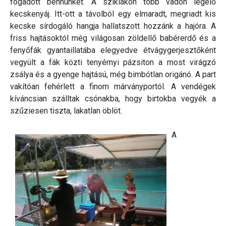
fogadott bennünket. A sziklákon több vadon legelő
kecskenyáj. Itt-ott a távolból egy elmaradt, megriadt kis
kecske sírdogáló hangja hallatszott hozzánk a hajóra. A
friss hajtásoktól még világosan zöldellő babérerdő és a
fenyőfák gyantaillatába elegyedve étvágygerjesztőként
vegyült a fák közti tenyérnyi pázsiton a most virágzó
zsálya és a gyenge hajtású, még bimbótlan origánó. A part
vakítóan fehérlett a finom márványportól. A vendégek
kíváncsian szálltak csónakba, hogy birtokba vegyék a
szűziesen tiszta, lakatlan öblöt.
A