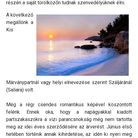
részén a saját törölközőn tudnak szenvedélyüknek élni.
A következő
megállónk a
Kis
Márványpartnál vagy helyi elnevezése szerint Száljáránál
(Saliara) volt.
Még a régi csendes romantikus képével köszöntött
felénk. Ennek oka, hogy a napágyakkal kiadott
partszakaszokra a vízi parancsnokság még nem tartotta
meg az idei éves szerződésére az árverést. Június első
hetében történik annak kihirdetése, az idén ki nyeri meg