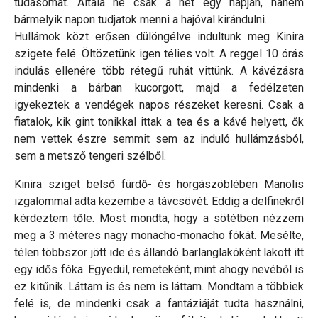
tudásomat. Általa ne csak a hét egy napján, hanem
bármelyik napon tudjatok menni a hajóval kirándulni.
Hullámok közt erősen dülöngélve indultunk meg Kinira
szigete felé. Öltözetünk igen télies volt. A reggel 10 órás
indulás ellenére több rétegű ruhát vittünk. A kávézásra
mindenki a bárban kucorgott, majd a fedélzeten
igyekeztek a vendégek napos részeket keresni. Csak a
fiatalok, kik gint tonikkal ittak a tea és a kávé helyett, ők
nem vettek észre semmit sem az induló hullámzásból,
sem a metsző tengeri szélből.
Kinira sziget belső fürdő- és horgászöblében Manolis
izgalommal adta kezembe a távcsövét. Eddig a delfinekről
kérdeztem tőle. Most mondta, hogy a sötétben nézzem
meg a 3 méteres nagy monacho-monacho fókát. Mesélte,
télen többször jött ide és állandó barlanglakóként lakott itt
egy idős fóka. Egyedül, remeteként, mint ahogy nevéből is
ez kitűnik. Láttam is és nem is láttam. Mondtam a többiek
felé is, de mindenki csak a fantáziáját tudta használni,