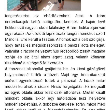
tengerészeink az ebédfőzéshez láttak. A friss
sertéskarajok kettő sütögetőre kerültek. A hajón levő
flekkenező nagyon okos találmány. A fém ládikó alján van
egy rekesz. Az efölötti lapra tiszta tengeri homokot szórt
Manolis. Erre került a faszén. A homok azt a célt szolgálja,
hogy tartsa és megsokszorozza a parázs adta meleget,
valamint a rácsra helyezett hús lecsöpögő zsírját magába
szívja és ez által nincs égett szag, valamit könnyen
tisztítható a sütögető felszerelés.
A faszenet alkohollal gyújtották be, és kicsi gázégővel
folyamatossá tették a tüzet. Majd egy trombitaszerű
csővel egyenletessé tették a parazsat. A húsok natúr
módon kerülnek a rácsra. Nincs forgatgatás. Ha megsült
az egyik oldala, akkor lesz csak átfordítva. Miután kisült
mindkét oldala, akkor egy hűtőládába lesz helyezve
minden szelet hús. A dobozba kerülése során, mikor még