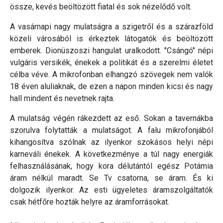
össze, kevés beöltözött fiatal és sok nézelődő volt.
A vasárnapi nagy mulatságra a szigetről és a szárazföld
közeli városából is érkeztek látogatók és beöltözött
emberek. Dionüszoszi hangulat uralkodott. "Csángó" népi
vulgáris versikék, énekek a politikát és a szerelmi életet
célba véve. A mikrofonban elhangzó szövegek nem valók
18 éven aluliaknak, de ezen a napon minden kicsi és nagy
hall mindent és nevetnek rajta.
A mulatság végén rákezdett az eső. Sokan a tavernákba
szorulva folytatták a mulatságot. A falu mikrofonjából
kihangosítva szólnak az ilyenkor szokásos helyi népi
karneváli énekek. A következménye a túl nagy energiák
felhasználásának, hogy kora délutántól egész Potámia
áram nélkül maradt. Se Tv csatorna, se áram. És ki
dolgozik ilyenkor. Az esti ügyeletes áramszolgáltatók
csak hétfőre hozták helyre az áramforrásokat.