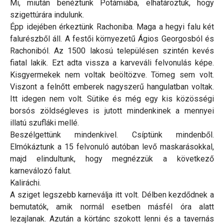
Mi, miután benéztünk Potámiába, elhatároztuk, hogy
szigettúrára indulunk.
Épp idejében érkeztünk Rachoniba. Maga a hegyi falu két
falurészből áll. A festői környezetű Ágios Georgosból és
Rachoniból. Az 1500 lakosú településen szintén kevés
fiatal lakik. Ezt adta vissza a karveváli felvonulás képe.
Kisgyermekek nem voltak beöltözve. Tömeg sem volt.
Viszont a felnőtt emberek nagyszerű hangulatban voltak.
Itt idegen nem volt. Sütike és még egy kis közösségi
borsós zöldségleves is jutott mindenkinek a mennyei
illatú szufláki mellé.
Beszélgettünk mindenkivel. Csíptünk mindenből.
Elmókáztunk a 15 felvonuló autóban levő maskarásokkal,
majd elindultunk, hogy megnézzük a következő
karneválozó falut.
Kaliráchi.
A sziget legszebb karneválja itt volt. Délben kezdődnek a
bemutatók, amik normál esetben másfél óra alatt
lezajlanak. Azután a körtánc szokott lenni és a tavernás