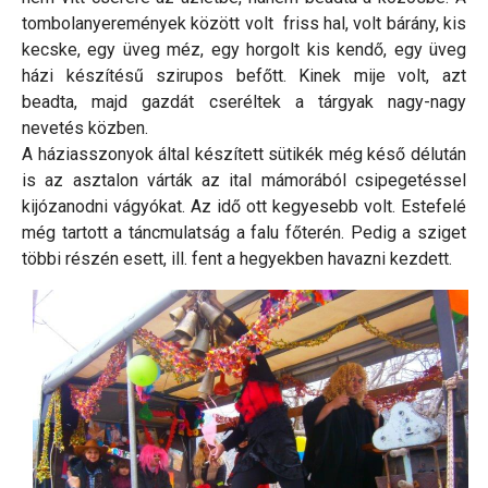
tombolanyeremények között volt friss hal, volt bárány, kis
kecske, egy üveg méz, egy horgolt kis kendő, egy üveg
házi készítésű szirupos befőtt. Kinek mije volt, azt
beadta, majd gazdát cseréltek a tárgyak nagy-nagy
nevetés közben.
A háziasszonyok által készített sütikék még késő délután
is az asztalon várták az ital mámorából csipegetéssel
kijózanodni vágyókat. Az idő ott kegyesebb volt. Estefelé
még tartott a táncmulatság a falu főterén. Pedig a sziget
többi részén esett, ill. fent a hegyekben havazni kezdett.