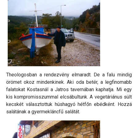
Theologosban a rendezvény elmaradt. De a falu mindig
örömet okoz mindenkinek. Aki oda betér, a legfinomabb
falatokat Kostasnál a Jatros tavernában kaphatja. Mi egy
kis kompromisszummal elcsábultunk. A vegetáriánus sült
kecskét választottuk húshagyó hétfőn ebédként. Hozzá
salátának a gyermekláncfű salátát.