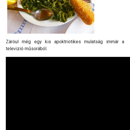
Záróul még egy kis apoktriotikes mulatság immár a
televizió műsorából.