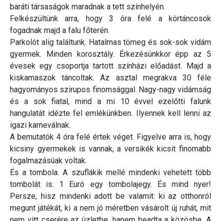
baráti társaságok maradnak a tett színhelyén.
Felkészültünk arra, hogy 3 óra felé a körtáncosok
fogadnak majd a falu főterén.
Parkolót alig találtunk. Hatalmas tömeg és sok-sok vidám
gyermek. Minden korosztály. Érkezésünkkor épp az 5
évesek egy csoportja tartott színházi előadást. Majd a
kiskamaszok táncoltak. Az asztal megrakva 30 féle
hagyományos szirupos finomsággal. Nagy-nagy vidámság
és a sok fiatal, mind a mi 10 évvel ezelőtti falunk
hangulatát idézte fel emlékünkben. Ilyennek kell lenni az
igazi karneválnak.
A bemutatók 4 óra felé értek véget. Figyelve arra is, hogy
kicsiny gyermekek is vannak, a versikék kicsit finomabb
fogalmazásúak voltak.
És a tombola. A szuflákik mellé mindenki vehetett több
tombolát is. 1 Euró egy tombolajegy. És mind nyer!
Persze, hisz mindenki adott be valamit: ki az otthonról
megunt játékát, ki a nem jó méretben vásárolt új ruhát, mit
nem vitt cserére az üzletbe, hanem beadta a közösbe. A