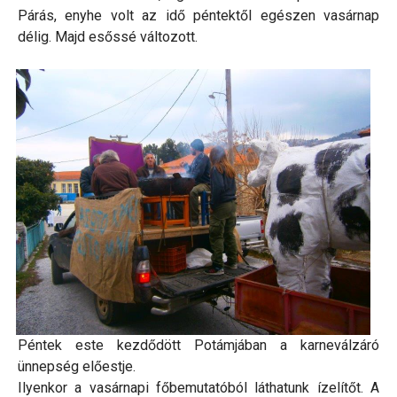
Párás, enyhe volt az idő péntektől egészen vasárnap
délig. Majd esőssé változott.
Péntek este kezdődött Potámjában a karneválzáró
ünnepség előestje.
Ilyenkor a vasárnapi főbemutatóból láthatunk ízelítőt. A