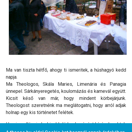
Ma van tiszta hétfő, ahogy ti ismeritek, a húshagyó kedd
napja.
Ma Theologos, Skála Maries, Limenária és Panagia
ünnepel. Sárkányeregetés, koulomázás és karnevál együtt.
Kicsit késő van már, hogy mindent körbejárjunk.
Theologost szeretnénk ma meglátogatni, hogy arról adjak
holnap egy kis történetet felétek.
Hronia pollá mindenkinek! Jó koulumázást kívánok nektek
is!