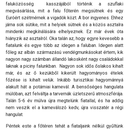
faluközösség kasszájából történik a szuflaki
megvásárlása, mit a falu főterén megsütnek és egy
Euróért szétmérnek a vigadók közt. A bor ingyenes. Ehhez
járna sok sütike, mit a helyiek sütnek és a közös asztalra
mindenki megkínálására elhelyeznek. Ez már évek óta
hiányzik az asztalról. Oka talán az, hogy egyre kevesebb a
fiatalunk és egye több az idegen a faluban. Idegen alatt
főleg az albán származású vendégmunkásokat értem, kik
nagyon nagy számban állandó lakosként nagy családokkal
laknak a piciny falunkban. Nagyon sok idős őslakos kihalt
már, és az ő kezükből kikerült hagyományos ételek
főzése is kihalt velük. Inkább turisztikai hagyománnyá
alakult hát a potámiai karnevál. A bensőséges hangulata
múlóban, azt felváltja a tarvernák üzletszerű atmoszférája.
Talán 5-6 év múlva újra megtelünk fiatallal, és ha addig
nem veszik el a karneválozó kedv, újra visszatér a régi
hangulat.
Péntek este a főtéren tehát a fiataljaink nélkül gyűltünk