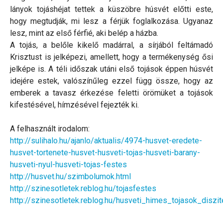
lányok tojáshéjat tettek a küszöbre húsvét előtti este,
hogy megtudják, mi lesz a férjük foglalkozása. Ugyanaz
lesz, mint az első férfié, aki belép a házba.
A tojás, a belőle kikelő madárral, a sírjából feltámadó
Krisztust is jelképezi, amellett, hogy a termékenység ősi
jelképe is. A téli időszak utáni első tojások éppen húsvét
idejére estek, valószínűleg ezzel függ össze, hogy az
emberek a tavasz érkezése feletti örömüket a tojások
kifestésével, hímzésével fejezték ki.
A felhasznált irodalom:
http://sulihalo.hu/ajanlo/aktualis/4974-husvet-eredete-
husvet-tortenete-husvet-husveti-tojas-husveti-barany-
husveti-nyul-husveti-tojas-festes
http://husvet.hu/szimbolumok.html
http://szinesotletek.reblog.hu/tojasfestes
http://szinesotletek.reblog.hu/husveti_himes_tojasok_diszit