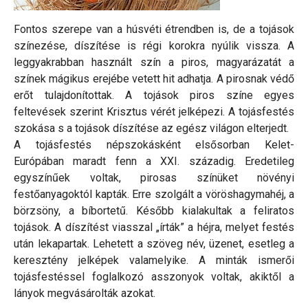
Fontos szerepe van a húsvéti étrendben is, de a tojások
színezése, díszítése is régi korokra nyúlik vissza. A
leggyakrabban használt szín a piros, magyarázatát a
színek mágikus erejébe vetett hit adhatja. A pirosnak védő
erőt tulajdonítottak. A tojások piros színe egyes
feltevések szerint Krisztus vérét jelképezi. A tojásfestés
szokása s a tojások díszítése az egész világon elterjedt.
A tojásfestés népszokásként elsősorban Kelet-
Európában maradt fenn a XXI. századig. Eredetileg
egyszínűek voltak, pirosas színüket növényi
festőanyagoktól kapták. Erre szolgált a vöröshagymahéj, a
börzsöny, a bíbortetű. Később kialakultak a feliratos
tojások. A díszítést viasszal „írták” a héjra, melyet festés
után lekapartak. Lehetett a szöveg név, üzenet, esetleg a
keresztény jelképek valamelyike. A minták ismerői
tojásfestéssel foglalkozó asszonyok voltak, akiktől a
lányok megvásárolták azokat.