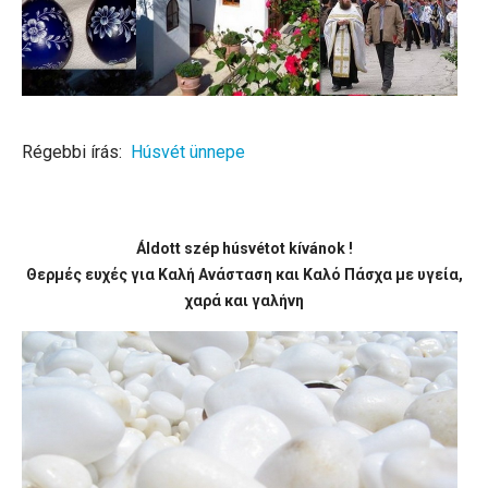
Régebbi írás:
Húsvét ünnepe
Áldott szép húsvétot kívánok !
Θερμές ευχές για Καλή Ανάσταση και Καλό Πάσχα με υγεία,
χαρά και γαλήνη