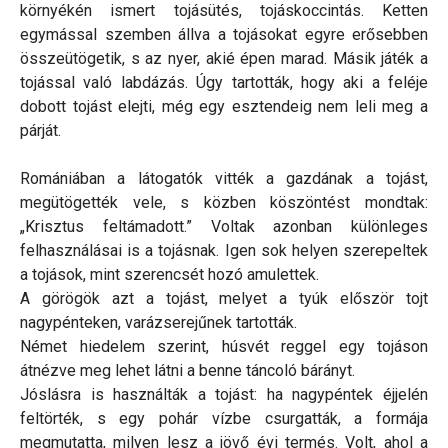
környékén ismert tojásütés, tojáskoccintás. Ketten
egymással szemben állva a tojásokat egyre erősebben
összeütögetik, s az nyer, akié épen marad. Másik játék a
tojással való labdázás. Úgy tartották, hogy aki a feléje
dobott tojást elejti, még egy esztendeig nem leli meg a
párját.
Romániában a látogatók vitték a gazdának a tojást,
megütögették vele, s közben köszöntést mondtak:
„Krisztus feltámadott.” Voltak azonban különleges
felhasználásai is a tojásnak. Igen sok helyen szerepeltek
a tojások, mint szerencsét hozó amulettek.
A görögök azt a tojást, melyet a tyúk először tojt
nagypénteken, varázserejűnek tartották.
Német hiedelem szerint, húsvét reggel egy tojáson
átnézve meg lehet látni a benne táncoló bárányt.
Jóslásra is használták a tojást: ha nagypéntek éjjelén
feltörték, s egy pohár vízbe csurgatták, a formája
megmutatta, milyen lesz a jövő évi termés. Volt, ahol a