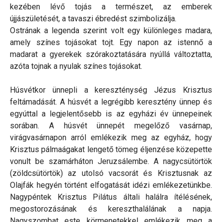
kezében lévő tojás a természet, az emberek
újjászületését, a tavaszi ébredést szimbolizálja.
Ostrának a legenda szerint volt egy különleges madara,
amely színes tojásokat tojt. Egy napon az istennő a
madarat a gyerekek szórakoztatására nyúllá változtatta,
azóta tojnak a nyulak színes tojásokat.
Húsvétkor ünnepli a kereszténység Jézus Krisztus
feltámadását. A húsvét a legrégibb keresztény ünnep és
egyúttal a legjelentősebb is az egyházi év ünnepeinek
sorában. A húsvét ünnepét megelőző vasárnap,
virágvasárnapon arról emlékezik meg az egyház, hogy
Krisztus pálmaágakat lengető tömeg éljenzése közepette
vonult be szamárháton Jeruzsálembe. A nagycsütörtök
(zöldcsütörtök) az utolsó vacsorát és Krisztusnak az
Olajfák hegyén történt elfogatását idézi emlékezetünkbe.
Nagypéntek Krisztus Pilátus általi halálra ítélésének,
megostorozásának és kereszthalálának a napja.
Nagyszombat este körmenetekkel emlékezik meg a