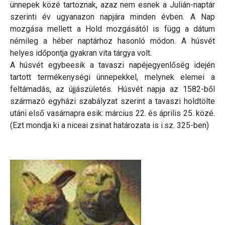
ünnepek közé tartoznak, azaz nem esnek a Julián-naptár
szerinti év ugyanazon napjára minden évben. A Nap
mozgása mellett a Hold mozgásától is függ a dátum
némileg a héber naptárhoz hasonló módon. A húsvét
helyes időpontja gyakran vita tárgya volt.
A húsvét egybeesik a tavaszi napéjegyenlőség idején
tartott termékenységi ünnepekkel, melynek elemei a
feltámadás, az újjászületés. Húsvét napja az 1582-ből
származó egyházi szabályzat szerint a tavaszi holdtölte
utáni első vasárnapra esik: március 22. és április 25. közé.
(Ezt mondja ki a niceai zsinat határozata is i.sz. 325-ben)