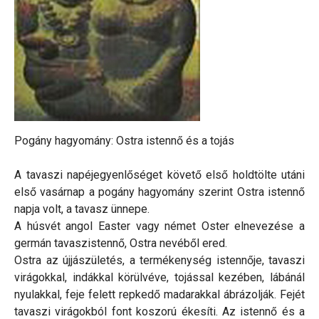
Pogány hagyomány: Ostra istennő és a tojás
A tavaszi napéjegyenlőséget követő első holdtölte utáni
első vasárnap a pogány hagyomány szerint Ostra istennő
napja volt, a tavasz ünnepe.
A húsvét angol Easter vagy német Oster elnevezése a
germán tavaszistennő, Ostra nevéből ered.
Ostra az újjászületés, a termékenység istennője, tavaszi
virágokkal, indákkal körülvéve, tojással kezében, lábánál
nyulakkal, feje felett repkedő madarakkal ábrázolják. Fejét
tavaszi virágokból font koszorú ékesíti. Az istennő és a