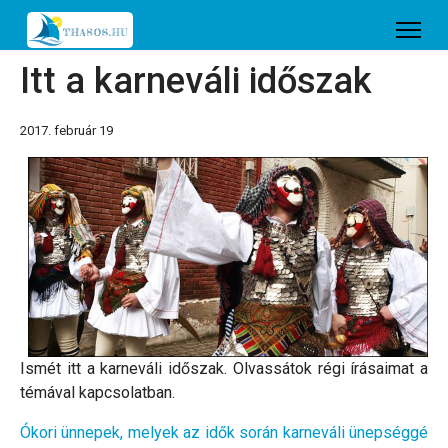
Itt a karneváli időszak
2017. február 19
Ismét itt a karneváli időszak. Olvassátok régi írásaimat a
témával kapcsolatban.
Ókori ünnepek, melyek az idők során karneváli ünepséggé