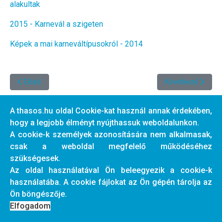
alakultak
2015 - Karnevál a szigeten
Képek a mai karneváltípusokról - 2014
Előző cikk: Görög tavaszváró köszöntő
Következő cikk: B
Előző
Következő
A thasos.hu oldal Cookie-kat használ annak érdekében,
hogy a legjobb élményt nyújthassuk weboldalunkon.
© 2026 thasos.hu. Designed By
JoomShaper
A cookie-k személyek azonosítására nem alkalmasak,
+30 697 8131417
agnes@thasos.hu
csak a weboldal megfelelő működéséhez
szükségesek.
Az oldal használatával Ön beleegyezik a cookie-k
használatába. A cookie fájlokat az Ön gépén tárolja az
Ön böngészője.
Elfogadom