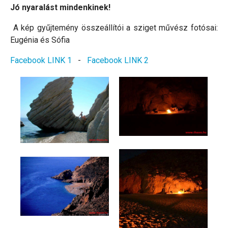
Jó nyaralást mindenkinek!
A kép gyűjtemény összeállítói a sziget művész fotósai:
Eugénia és Sófia
Facebook LINK 1
-
Facebook LINK 2