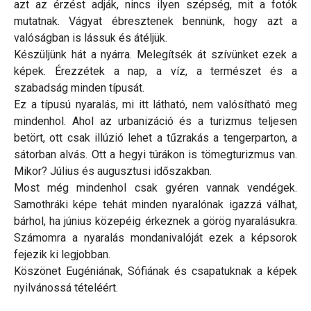
azt az érzést adják, nincs ilyen szépség, mit a fotók
mutatnak. Vágyat ébresztenek bennünk, hogy azt a
valóságban is lássuk és átéljük.
Készüljünk hát a nyárra. Melegítsék át szívünket ezek a
képek. Érezzétek a nap, a víz, a természet és a
szabadság minden típusát.
Ez a típusú nyaralás, mi itt látható, nem valósítható meg
mindenhol. Ahol az urbanizáció és a turizmus teljesen
betört, ott csak illúzió lehet a tűzrakás a tengerparton, a
sátorban alvás. Ott a hegyi túrákon is tömegturizmus van.
Mikor? Július és augusztusi időszakban.
Most még mindenhol csak gyéren vannak vendégek.
Samothráki képe tehát minden nyaralónak igazzá válhat,
bárhol, ha június közepéig érkeznek a görög nyaralásukra.
Számomra a nyaralás mondanivalóját ezek a képsorok
fejezik ki legjobban.
Köszönet Eugéniának, Sófiának és csapatuknak a képek
nyilvánossá tételéért.