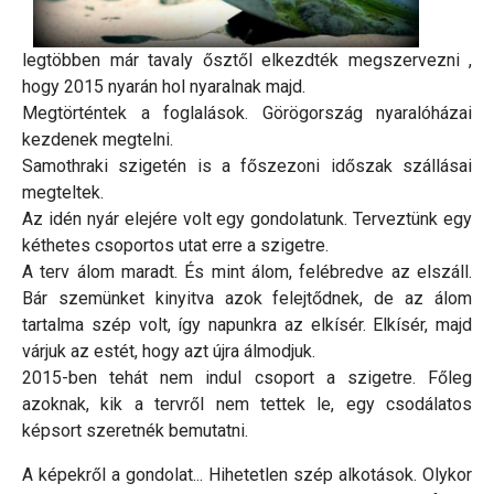
legtöbben már tavaly ősztől elkezdték megszervezni ,
hogy 2015 nyarán hol nyaralnak majd.
Megtörténtek a foglalások. Görögország nyaralóházai
kezdenek megtelni.
Samothraki szigetén is a főszezoni időszak szállásai
megteltek.
Az idén nyár elejére volt egy gondolatunk. Terveztünk egy
kéthetes csoportos utat erre a szigetre.
A terv álom maradt. És mint álom, felébredve az elszáll.
Bár szemünket kinyitva azok felejtődnek, de az álom
tartalma szép volt, így napunkra az elkísér. Elkísér, majd
várjuk az estét, hogy azt újra álmodjuk.
2015-ben tehát nem indul csoport a szigetre. Főleg
azoknak, kik a tervről nem tettek le, egy csodálatos
képsort szeretnék bemutatni.
A képekről a gondolat... Hihetetlen szép alkotások. Olykor