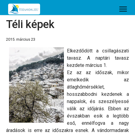
Téli képek
2015. március 23
Elkezdődött a csillagászati
tavasz. A naptári tavasz
kezdete március 1.
Ez az az időszak, mikor
emelkedik az
átlaghőmérséklet,
hosszabbodni kezdenek a
nappalok, és szeszélyessé
válik az időjárás. Ebben az
évszakban esik a legtöbb
eső, ennélfogva a nagy
áradások is erre az időszakra esnek. A vándormadarak