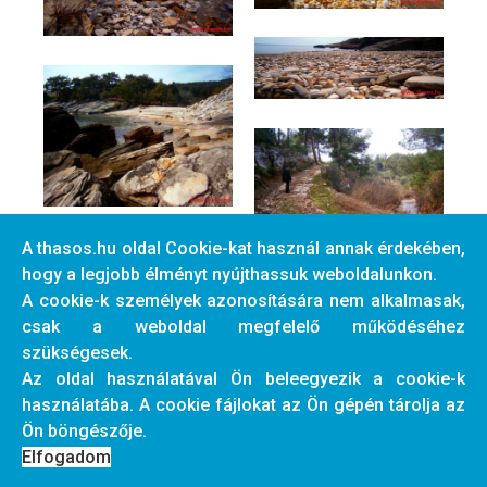
A thasos.hu oldal Cookie-kat használ annak érdekében,
hogy a legjobb élményt nyújthassuk weboldalunkon.
A cookie-k személyek azonosítására nem alkalmasak,
csak a weboldal megfelelő működéséhez
szükségesek.
Az oldal használatával Ön beleegyezik a cookie-k
használatába. A cookie fájlokat az Ön gépén tárolja az
Ön böngészője.
Elfogadom