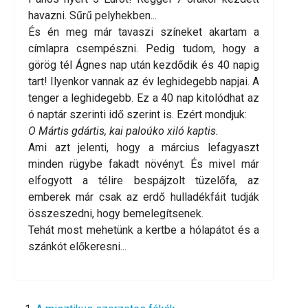
havazni. Sűrű pelyhekben...
És én meg már tavaszi színeket akartam a
címlapra csempészni. Pedig tudom, hogy a
görög tél Ágnes nap után kezdődik és 40 napig
tart! Ilyenkor vannak az év leghidegebb napjai. A
tenger a leghidegebb. Ez a 40 nap kitolódhat az
ó naptár szerinti idő szerint is. Ezért mondjuk:
O Mártis gdártis, kai paloúko xiló kaptis.
Ami azt jelenti, hogy a március lefagyaszt
minden rügybe fakadt növényt. És mivel már
elfogyott a télire bespájzolt tüzelőfa, az
emberek már csak az erdő hulladékfáit tudják
összeszedni, hogy bemelegítsenek.
Tehát most mehetünk a kertbe a hólapátot és a
szánkót előkeresni...