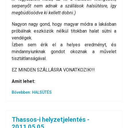
serpenyőt nem adnak a szállások halsütésre, így
megbüdösödve ki kellett dobni.)
Nagyon nagy gond, hogy magyar módra a lakásban
próbálnak eszközök nélkül titokban halat sütni a
vendégek.
Ízben sem érik el a helyes eredményt, és
mindannyiunknak gondot okoznak a művelet
tisztátlanságával.
EZ MINDEN SZÁLLÁSRA VONATKOZIK!!!
Amit lehet:
Bővebben: HALSÜTÉS
Thassos-i helyzetjelentés -
2011.05.05.