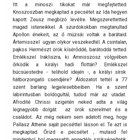
Itt a minoszi tikokat már megfejtetted.
Knoszoszban megkaptad a pecsétet az Ida hegyen
kapott Zeusz megbízó levélre. Megszerettetted
magad isteneikkel. A szurdokokban megtanultad
Apollon énekeit, az ő múzsái voltak a barátaid.
Ártemisszel ugyan olykor veszekedtél. A csintalan,
pajkos Hermészt örök kísérőddé, barátoddá tetted.
Emlékszel Irakliszra, ki Amnisszosz völgyében
őrködik a királyi hadi flottán? Emlékszel
búcsúestedre - telihold idején -, a királyi sírok
hátborzongató csendjére? Áldozatot tettél a 77
szent barlang legjelesebbeiben. Ha a szent
labirintusban boldogultál, tudod már az utadat.
Afrodité Chrissi szigetén neked adta a világ
legnagyobb dolgát: az örök szerelmet és a
családot.. Az még nekem sem adatott meg, hogy
Pallasz Athene saját pecséttel lásson el. Te azt is
megkaptad. Őrizd e pecsétet , mutasd fel
mindenhol, hol magasabb engedély szükségeltetik.