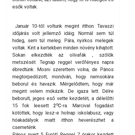
esők voltak.
Január 10-től voltunk megint itthon. Tavaszi
időjárás volt jellemző idáig. Normál sem túl
hideg, sem túl meleg. Pára, nyirkos melegek
voltak. Kint a kertekben minden növény kihajtott.
Sokan elkezdték az olívafák , szőlők
metszését. Tegnap reggel verőfényes napra
ébredtünk. Mosni szerettem volna, de Pános
megtorpedózott, mondván, hogy nemsokára
beborul és havazik. Mérgelődtem, hogy már
megint velem mókázik. De igaza lett. Délre
beborult, jeges eső vette kezdetét, a délelőtti
o
15 fok leesett
2
C
-ra. Marcival fogadást
kötöttek, hogy lesz-e holnap iskolabusz, vagy
hóakadályok miatt itthon heverészhet a
csemeténk.
Pános nyert 5 Eurót! Reggel 7 órakor kezdett