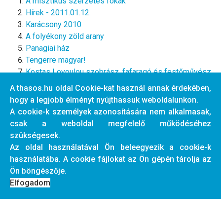
A misztikus szerzetes fókák
Hírek - 2011.01.12.
Karácsony 2010
A folyékony zöld arany
Panagiai ház
Tengerre magyar!
Kostas Lovoulou szobrász, fafaragó és festőművész
- 2010
A thasos.hu oldal Cookie-kat használ annak érdekében,
Szia! - 2010
hogy a legjobb élményt nyújthassuk weboldalunkon.
Thassos régen - 1965
A cookie-k személyek azonosítására nem alkalmasak,
2010. május 1. - beszámoló
csak a weboldal megfelelő működéséhez
szükségesek.
Az oldal használatával Ön beleegyezik a cookie-k
14. oldal / 18
használatába. A cookie fájlokat az Ön gépén tárolja az
Ön böngészője.
9
10
11
12
13
14
15
16
Elfogadom
© 2026 thasos.hu. Designed By
JoomShaper