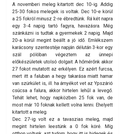
A novemberi meleg kitartott dec 10-ig. Addig
25-30 fokos melegek is voltak. Dec 10-e körül
a 25 fokról minusz 2-re ébredtünk. Rá két napra
egy 3-4 napig tartó fagyra, havazásra. Még
szánkázni is tudtak a gyermekek 2 napig. Majd
20-a körül megint beállt a jó idő. Emlékszem
karácsony szentestéje napján délután 3-kor egy
szál pólóban végeztem az ünnepi
előkészületek utolsó dolgait. A hőmérőnk akkor
27 fokot mutatott az erkélyen. Ez azért furcsa,
mert itt a faluban a hegy takarása miatt hamar
van szürkület is, ill. ha árnyékot vet az Ypszárió
csúcsa a falura, akkor hirtelen lehűl a levegő.
Tehát lehet, hogy napközben 25 fok van, de
most már 10 foknak kellett volna lenni. Ehelyett
kitartott a meleg.
Dec. 27-ig volt ez a tavaszias meleg, majd
megint hirtelen leestünk a 0 fok köré. Míg
otthon voltunk, azt tudom, hogy itt is hidegek és