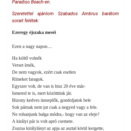
Paradiso Beach-en.
Szeretettel ajánlom Szabados Ambrus barátom
sorait felétek:
Ezeregy éjszaka meséi
Ezen a nagy napon…
Ha költő volnék
Verset írnék,
De nem vagyok, ezért csak esetlen
Rímeket faragok.
Egyszer volt, de van is hisz 20 éve már-
Ismered te is, mert közöttünk jár.
Bizony kedves ünneplők, gondoljatok bele
Sok párnak nem jut csak a negyed vagy a fele.
Ne rohanjunk balga módra,- hogy van az eleje?
A királyi pár is volt apró csemete.
Zsuzsa királylányt az apja az asztal körül kergette,