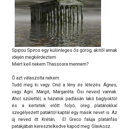
Spipou Spiros egy különleges ős görög, akitől annak
idején megkérdeztem:
Miért kell nekem Thassosra mennem?
Ő azt válaszolta nekem:
Tudd meg ki vagy. Ond a lény és létezés. Ágnes,
vagy Agni. Margit, Margaréta. Ősi neveid vannak.
Ahol születtél, a házatok padlásán lakó baglyoktól
és a kertetek előtt folyó, öreg platánokkal
szegélyezett pataktól kaptál egy másik nevet is. Az
új neved itt Krétán, El Greco faluja platánfás
patakjában keresztelkedve kapod meg: Glavkosz.