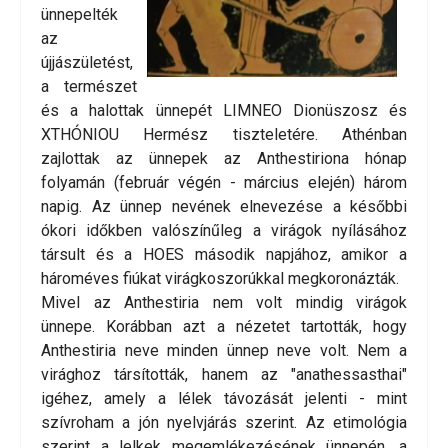
ünnepelték
az
újjászületést,
a természet
és a halottak ünnepét LIMNEO Dionüszosz és
XTHÓNIOU Hermész tiszteletére. Athénban
zajlottak az ünnepek az Anthestiriona hónap
folyamán (február végén - március elején) három
napig. Az ünnep nevének elnevezése a későbbi
ókori időkben valószínűleg a virágok nyílásához
társult és a HOES második napjához, amikor a
hároméves fiúkat virágkoszorúkkal megkoronázták.
Mivel az Anthestiria nem volt mindig virágok
ünnepe. Korábban azt a nézetet tartották, hogy
Anthestiria neve minden ünnep neve volt. Nem a
virághoz társították, hanem az "anathessasthai"
igéhez, amely a lélek távozását jelenti - mint
szívroham a jón nyelvjárás szerint. Az etimológia
szerint a lelkek megemlékezésének ünnepén, a