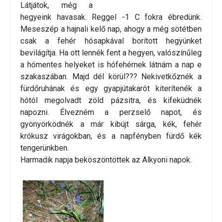
Látjátok, még a
hegyeink havasak. Reggel -1 C fokra ébredünk.
Meseszép a hajnali kelő nap, ahogy a még sötétben
csak a fehér hósapkával borított hegyünket
bevilágítja. Ha ott lennék fent a hegyen, valószínűleg
a hómentes helyeket is hófehérnek látnám a nap e
szakaszában. Majd dél körül??? Nekivetkőznék a
fürdőruhának és egy gyapjútakarót kiterítenék a
hótól megolvadt zöld pázsitra, és kifeküdnék
napozni. Élvezném a perzselő napot, és
gyönyörködnék a már kibújt sárga, kék, fehér
krókusz virágokban, és a napfényben fürdő kék
tengerünkben.
Harmadik napja beköszöntöttek az Alkyoni napok.