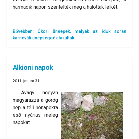
harmadik napon szentelték meg a halottak lelkét.
Bővebben: Ókori ünnepek, melyek az idők során
karneváli ünepséggé alakultak
Alkioni napok
2011. január 31
Avagy hogyan
magyarázza a görög
nép a téli hónapokra
eső nyárias meleg
napokat.