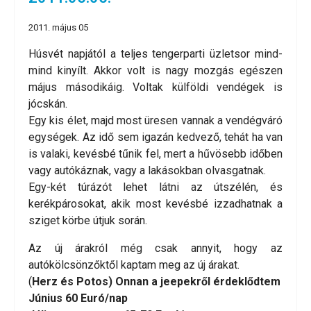
2011. május 05
Húsvét napjától a teljes tengerparti üzletsor mind-
mind kinyílt. Akkor volt is nagy mozgás egészen
május másodikáig. Voltak külföldi vendégek is
jócskán.
Egy kis élet, majd most üresen vannak a vendégváró
egységek. Az idő sem igazán kedvező, tehát ha van
is valaki, kevésbé tűnik fel, mert a hűvösebb időben
vagy autókáznak, vagy a lakásokban olvasgatnak.
Egy-két túrázót lehet látni az útszélén, és
kerékpárosokat, akik most kevésbé izzadhatnak a
sziget körbe útjuk során.
Az új árakról még csak annyit, hogy az
autókölcsönzőktől kaptam meg az új árakat.
(
Herz és Potos) Onnan a jeepekről érdeklődtem
Június 60 Euró/nap