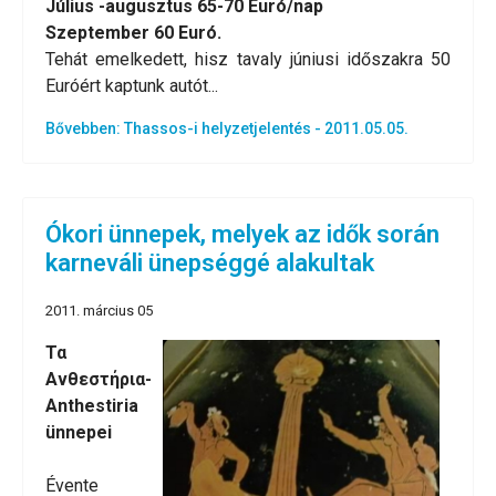
Július -augusztus 65-70 Euró/nap
Szeptember 60 Euró.
Tehát emelkedett, hisz tavaly júniusi időszakra 50
Euróért kaptunk autót...
Bővebben: Thassos-i helyzetjelentés - 2011.05.05.
Ókori ünnepek, melyek az idők során
karneváli ünepséggé alakultak
2011. március 05
Τα
Ανθεστήρια-
Anthestiria
ünnepei
Évente