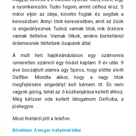
a nyomkeresőm. Tudni fogom, amint célhoz érsz. S
mikor eljön az ideje, követni foglak és segítek a
keresésben. Annyi titok keresésében, amit az ősök
is engedélyeznek. Tudod, vannak titok, mik őrzésre
vannak ítéltetve. Vannak titkok, amikre büntetlenül
érdemesnek ítéltetünk ősapáink által.
A múlt heti hajókiránduláson egy számomra
ismeretlen számról egy hívást kaptam. 9 év után. 9
éve bocsájtott utamra úgy Spiros, hogy előtte elvitt
Delfibe. Mondta akkor, hogy a nagy titok
megfejtésére engedélyt kell kérnem itt. Én nem
vagyok görög, tehát az ő közbenjárása kellett ahhoz.
Még kétszer oda kellett látogatnom Delfoiba, a
jóshegyre.
Most Krétáról jött a telefon.
Bővebben: A tenger mélyének titkai