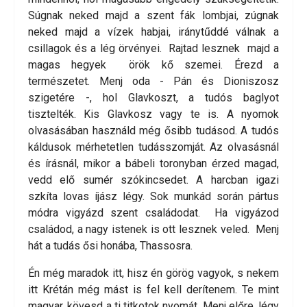
Súgnak neked majd a szent fák lombjai, zúgnak
neked majd a vízek habjai, iránytűddé válnak a
csillagok és a lég örvényei. Rajtad lesznek majd a
magas hegyek örök kő szemei. Érezd a
természetet. Menj oda - Pán és Dioniszosz
szigetére -, hol Glavkoszt, a tudós baglyot
tisztelték. Kis Glavkosz vagy te is. A nyomok
olvasásában használd még ősibb tudásod. A tudós
káldusok mérhetetlen tudásszomját. Az olvasásnál
és írásnál, mikor a bábeli toronyban érzed magad,
vedd elő sumér szókincsedet. A harcban igazi
szkíta lovas íjász légy. Sok munkád során pártus
módra vigyázd szent családodat. Ha vigyázod
családod, a nagy istenek is ott lesznek veled. Menj
hát a tudás ősi honába, Thassosra.
Én még maradok itt, hisz én görög vagyok, s nekem
itt Krétán még mást is fel kell derítenem. Te mint
magyar, kövesd a ti titkotok nyomát. Menj előre, légy