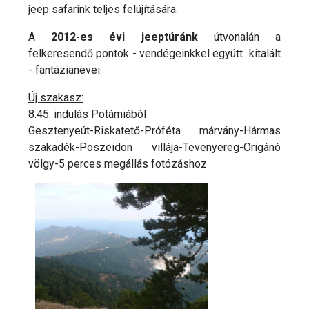
jeep safarink teljes felújítására.
A
2012-es évi jeeptúránk
útvonalán a
felkeresendő pontok - vendégeinkkel együtt kitalált
- fantázianevei:
Új szakasz:
8.45. indulás Potámiából
Gesztenyeút-Riskatető-Próféta márvány-Hármas
szakadék-Poszeidon villája-Tevenyereg-Origánó
völgy-5 perces megállás fotózáshoz