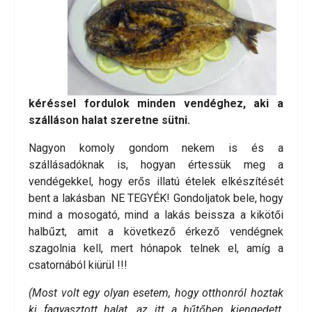
kéréssel fordulok minden vendéghez, aki a
szálláson halat szeretne sütni.
Nagyon komoly gondom nekem is és a
szállásadóknak is, hogyan értessük meg a
vendégekkel, hogy erős illatú ételek elkészítését
bent a lakásban NE TEGYÉK! Gondoljatok bele, hogy
mind a mosogató, mind a lakás beissza a kikötői
halbűzt, amit a következő érkező vendégnek
szagolnia kell, mert hónapok telnek el, amíg a
csatornából kiürül !!!
(Most volt egy olyan esetem, hogy otthonról hoztak
ki fagyasztott halat, az itt a hűtőben kiengedett,