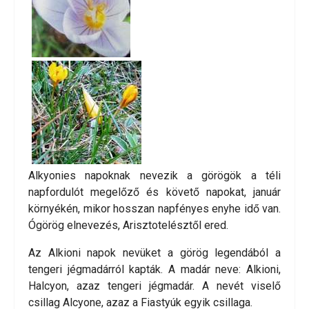
Alkyonies napoknak nevezik a görögök a téli
napfordulót megelőző és követő napokat, január
környékén, mikor hosszan napfényes enyhe idő van.
Ógörög elnevezés, Arisztotelésztől ered.
Az Alkioni napok nevüket a görög legendából a
tengeri jégmadárról kapták. A madár neve: Alkioni,
Halcyon, azaz tengeri jégmadár. A nevét viselő
csillag Alcyone, azaz a Fiastyúk egyik csillaga.