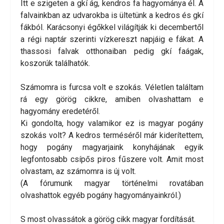
Itt e szigeten a gkí ág, kendros fa hagyománya él. A
falvainkban az udvarokba is ültetünk a kedros és gkí
fákból. Karácsonyi égőkkel világítják ki decembertől
a régi naptár szerinti vízkereszt napjáig e fákat. A
thassosi falvak otthonaiban pedig gkí faágak,
koszorúk találhatók.
Számomra is furcsa volt e szokás. Véletlen találtam
rá egy görög cikkre, amiben olvashattam e
hagyomány eredetéről.
Ki gondolta, hogy valamikor ez is magyar pogány
szokás volt? A kedros terméséről már kiderítettem,
hogy pogány magyarjaink konyhájának egyik
legfontosabb csípős piros fűszere volt. Amit most
olvastam, az számomra is új volt.
(A fórumunk magyar történelmi rovatában
olvashattok egyéb pogány hagyományainkról.)
S most olvassátok a görög cikk magyar fordítását.