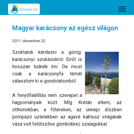
Magyar karácsony az egész világon
2011. december 22
Szoktatok kérdezni a görög
karácsonyi szokásokról. Erről is
hosszan tudnék írni. De most
csak a karácsonyfa témát
választom ki e gondolatsorból.
A fenyőfaállítás nem szerepel a
hagyományaik közt. Míg Krétán éltem, az
otthonokban, a főtereken, az ünnepi díszben
pompázó üzletekben az agavé kaktusz virágának
váza volt feldíszítve gömbökkel, szalagokkal.