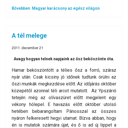
Bővebben: Magyar karácsony az egész világon
A tél melege
2011. december 21
Avagy hogyan telnek napjaink az ősz beköszönte óta.
Hamar beköszöntött a télies ősz a forró, száraz
nyár után. Csak kicsiny jó időnek tudtunk örülni az
őszi munkák megkezdése előtt. Az időjárás október
közepétől azonnal téli arcot mutatott. Az Ypszárió
tetején még az olívaszüret előtt megjelent egy
vékony hólepel. E havazás előtt október utolsó
hetében bebarangoltam Pánosszal az összes
nyáron felkeresett hegyi utamat. Bízva abban, hogy
én is mutatok számára újat, és ő is ad új tippet a