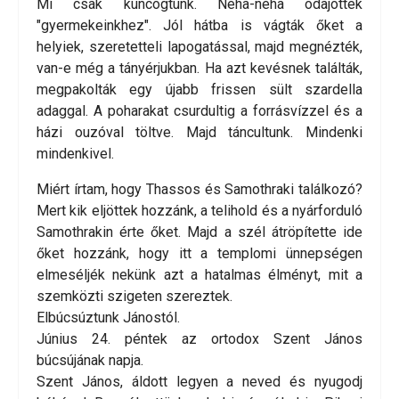
Mi csak kuncogtunk. Néha-néha odajöttek
"gyermekeinkhez". Jól hátba is vágták őket a
helyiek, szeretetteli lapogatással, majd megnézték,
van-e még a tányérjukban. Ha azt kevésnek találták,
megpakolták egy újabb frissen sült szardella
adaggal. A poharakat csurdultig a forrásvízzel és a
házi ouzóval töltve. Majd táncultunk. Mindenki
mindenkivel.
Miért írtam, hogy Thassos és Samothraki találkozó?
Mert kik eljöttek hozzánk, a telihold és a nyárforduló
Samothrakin érte őket. Majd a szél átröpítette ide
őket hozzánk, hogy itt a templomi ünnepségen
elmeséljék nekünk azt a hatalmas élményt, mit a
szemközti szigeten szereztek.
Elbúcsúztunk Jánostól.
Június 24. péntek az ortodox Szent János
búcsújának napja.
Szent János, áldott legyen a neved és nyugodj