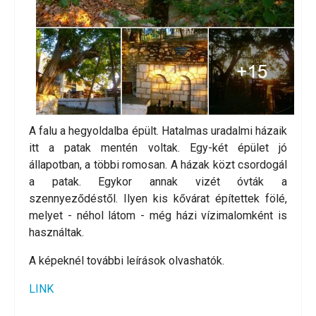
A falu a hegyoldalba épült. Hatalmas uradalmi házaik
itt a patak mentén voltak. Egy-két épület jó
állapotban, a többi romosan. A házak közt csordogál
a patak. Egykor annak vizét óvták a
szennyeződéstől. Ilyen kis kővárat építettek fölé,
melyet - néhol látom - még házi vízimalomként is
használtak.
A képeknél további leírások olvashatók.
LINK