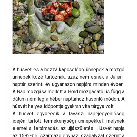
A húsvét és a hozzá kapcsolódó ünnepek a mozgó
ünnepek közé tartoznak, azaz nem esnek a Julián-
naptár szerinti év ugyanazon napjára minden évben.
A Nap mozgása mellett a Hold mozgásától is függ a
dátum némileg a héber naptárhoz hasonló módon. A
húsvét helyes időpontja gyakran vita tárgya volt.
A húsvét egybeesik a tavaszi napéjegyenlőség
idején tartott termékenységi ünnepekkel, melynek
elemei a feltámadás, az újjászületés. Húsvét napja
az 1582-ből származó egyházi szabályzat szerint a