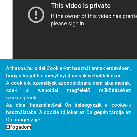
A thasos.hu oldal Cookie-kat használ annak érdekében,
hogy a legjobb élményt nyújthassuk weboldalunkon.
A cookie-k személyek azonosítására nem alkalmasak,
csak a weboldal megfelelő működéséhez
szükségesek.
(A videófelvétel a Thassosi Gyalogtúra Szövetség
Az oldal használatával Ön beleegyezik a cookie-k
felvétele.)
használatába. A cookie fájlokat az Ön gépén tárolja az
Ön böngészője.
Nagyon szépen köszönöm mindenkinek a
Elfogadom
megemlékezést.