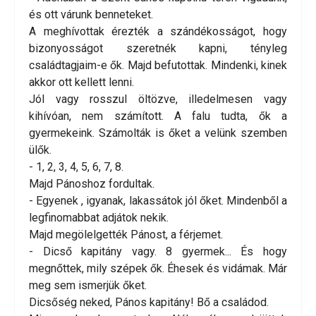
és ott várunk benneteket.
A meghívottak érezték a szándékosságot, hogy
bizonyosságot szeretnék kapni, tényleg
családtagjaim-e ők. Majd befutottak. Mindenki, kinek
akkor ott kellett lenni.
Jól vagy rosszul öltözve, illedelmesen vagy
kihívóan, nem számított. A falu tudta, ők a
gyermekeink. Számolták is őket a velünk szemben
ülők.
- 1, 2, 3, 4, 5, 6, 7, 8.
Majd Pánoshoz fordultak.
- Egyenek , igyanak, lakassátok jól őket. Mindenből a
legfinomabbat adjátok nekik.
Majd megölelgették Pánost, a férjemet.
- Dicső kapitány vagy. 8 gyermek... És hogy
megnőttek, mily szépek ők. Éhesek és vidámak. Már
meg sem ismerjük őket.
Dicsőség neked, Pános kapitány! Bő a családod.