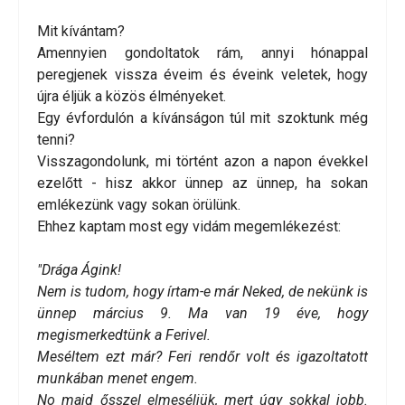
Mit kívántam?
Amennyien gondoltatok rám, annyi hónappal
peregjenek vissza éveim és éveink veletek, hogy
újra éljük a közös élményeket.
Egy évfordulón a kívánságon túl mit szoktunk még
tenni?
Visszagondolunk, mi történt azon a napon évekkel
ezelőtt - hisz akkor ünnep az ünnep, ha sokan
emlékezünk vagy sokan örülünk.
Ehhez kaptam most egy vidám megemlékezést:
"Drága Ágink!
Nem is tudom, hogy írtam-e már Neked, de nekünk is
ünnep március 9. Ma van 19 éve, hogy
megismerkedtünk a Ferivel.
Meséltem ezt már? Feri rendőr volt és igazoltatott
munkában menet engem.
No majd ősszel elmeséljük, mert úgy sokkal jobb.