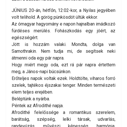
JÚNIUS 20-án, hétfőn, 12:02-kor, a Nyilas jegyében
volt telihold. A görög pünkösdöt ültük ekkor.
Az ómagyar hagyomány e napon hajnalban imádkozó
fürdéses merülés. Fohászkodás egy jóért, az
egészségért.
Jött is hozzám valaki. Mondta, dolga van
Samothrakin. Nem tudja mi, de segítsek neki
átmenni oda egy pár napra.
Hogy miért megy oda, ezt rá pár napra értettem
meg, a János-napi búcsúnkon.
Erőteljes napok voltak ezek. Holdtölte, viharos forró
szelek, tajtékos éjszakai tenger. Minden természeti
elem teljes erejében.
Beléptünk a nyárba.
Péntek az Afrodithé napja.
Afrodithé felelőssége a romantikus szerelem,
barátság, szépség, lelki társak, udvarlás,
randevúzás, művészi képesség, harmónia,