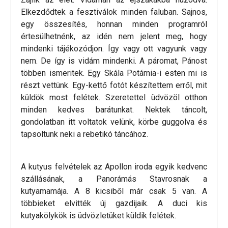
Elkezdődtek a fesztiválok minden faluban. Sajnos,
egy összesítés, honnan minden programról
értesülhetnénk, az idén nem jelent meg, hogy
mindenki tájékozódjon. Így vagy ott vagyunk vagy
nem. De így is vidám mindenki. A páromat, Pánost
többen ismeritek. Egy Skála Potámia-i esten mi is
részt vettünk. Egy-kettő fotót készítettem erről, mit
küldök most felétek. Szeretettel üdvözöl otthon
minden kedves barátunkat. Nektek táncolt,
gondolatban itt voltatok velünk, körbe guggolva és
tapsoltunk neki a rebetikó táncához.
A kutyus felvételek az Apollon iroda egyik kedvenc
szállásának, a Panorámás Stavrosnak a
kutyamamája. A 8 kicsiből már csak 5 van. A
többieket elvitték új gazdijaik. A duci kis
kutyakölykök is üdvözletüket küldik felétek.