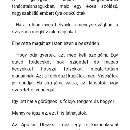
tanácstalanságukban, majd egy ékes szólású,
nagyszakállú embert újra odaküldtek.
- Ha a földön nincs helyünk, a mennyországban is
szívesen meghúzzuk magunkat.
Elnevette magát az Isten ezen a beszéden.
- Hogy oda gyertek, azt meg kell szolgálni. Egy
darab földecskét sok szigettel és magas
hegyekkel, hosszú folyókkal, megtartottam
magamnak. Azt a földrészt kapjátok meg. Viseljétek
jól gondját. Ha arra járna valaki, azt lássátok nagy
szeretettel vendégül.
Így lett hát a görögnek is földje, tengere és hegyei.
Mennyire igaz ez, ezt ti is láthatjátok.
Az Apollon Utazási Iroda egy új kirándulással