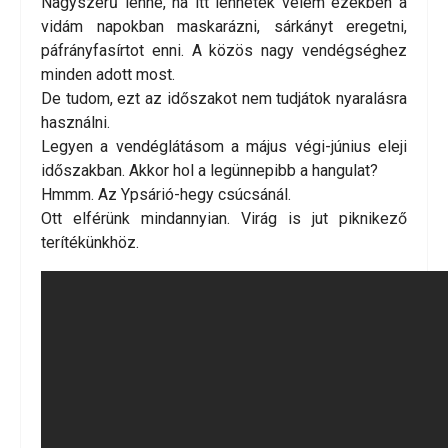
Nagyszerű lenne, ha itt lennétek velem ezekben a
vidám napokban maskarázni, sárkányt eregetni,
páfrányfasírtot enni. A közös nagy vendégséghez
minden adott most.
De tudom, ezt az időszakot nem tudjátok nyaralásra
használni.
Legyen a vendéglátásom a május végi-június eleji
időszakban. Akkor hol a legünnepibb a hangulat?
Hmmm. Az Ypsárió-hegy csúcsánál.
Ott elférünk mindannyian. Virág is jut piknikező
terítékünkhöz.