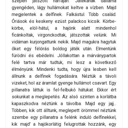
szépen játszott hárfáján. Játékának dallama
gyengéden, lágy hullámokat keltve a vízben. Majd
megjelentek a delfinek. Falkástul. Több család.
Óriások és keskeny ezüst palackos kicsik. Körbe-
körbe, elöl-hátul, a hajónk alatt mindenhol
ficánkoltak, virgonckodtak, játszottak velünk. Mi
vidáman kurjongattunk nekik. Majd magukra hagytuk
őket egy félórás boldog játék után. Elmentünk
fürödni és ebédelni. Jóllakottan a márványpartok
felé tartva már tudtuk, mi lesz a következő
élményünk. Mindenki tudta, hogy újra lesben kell
állnunk a delfinek fogadására. Néztük a távoli
vizeket, hol az áramlat gyenge hullámot csavart. Egy
pillanatra láttuk is fel-felbukó hátukat. Ekkor ért
sokunkat a meglepetés. Az alsó szinten a korlátba
kapaszkodva néztünk a távolba. Majd egy jajj...
Többen, kik ott álltunk, meglepett örömmel néztünk
szembe egy pillanatra a felénk induló delfinekkel,
kik majd' a hajókorlátig felugrottak hozzánk, egy