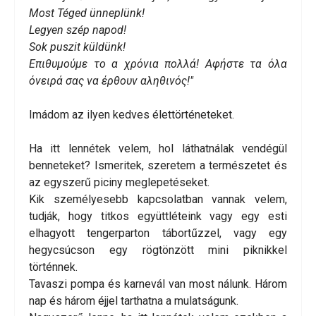
Most Téged ünneplünk!
Legyen szép napod!
Sok puszit küldünk!
Επιθυμούμε το α χρόνια πολλά! Αφήστε τα όλα
όνειρά σας να έρθουν αληθινός!"
Imádom az ilyen kedves élettörténeteket.
Ha itt lennétek velem, hol láthatnálak vendégül
benneteket? Ismeritek, szeretem a természetet és
az egyszerű piciny meglepetéseket.
Kik személyesebb kapcsolatban vannak velem,
tudják, hogy titkos együttléteink vagy egy esti
elhagyott tengerparton tábortűzzel, vagy egy
hegycsúcson egy rögtönzött mini piknikkel
történnek.
Tavaszi pompa és karnevál van most nálunk. Három
nap és három éjjel tarthatna a mulatságunk.