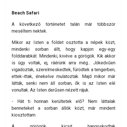
Beach Safari
A következő történetet talán már többször
meséltem nektek.
Mikor az Isten a földet osztotta a népek közt,
mindenki sorban állt, hogy kapjon egy-egy
földdarabkát. Mindenki, kivéve a görögök. Kik akkor
is úgy voltak, ej, ráérünk arra még... Jókedvűen
vigadoztak, szerelmeskedtek, fürödtek a tengerben,
ettek-ittak, énekelve mulatoztak. Majd mikor már
látták, senki nem áll sorban, ők is az Isten elé
vonultak. Az Isten derűsen nézett rájuk.
- Hát ti honnan kerültetek elő? Nem láttalak
benneteket a sorban állók közt, már mindent
kiosztottam.
A görögök kicsit hangoskodtak