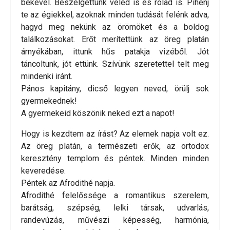
békével. Beszélgettünk veled is és rólad is. Pihenj
te az égiekkel, azoknak minden tudását felénk adva,
hagyd meg nekünk az örömöket és a boldog
találkozásokat. Erőt merítettünk az öreg platán
árnyékában, ittunk hűs patakja vizéből. Jót
táncoltunk, jót ettünk. Szívünk szeretettel telt meg
mindenki iránt.
Pános kapitány, dicső legyen neved, örülj sok
gyermekednek!
A gyermekeid köszönik neked ezt a napot!
Hogy is kezdtem az írást? Az elemek napja volt ez.
Az öreg platán, a természeti erők, az ortodox
keresztény templom és péntek. Minden minden
keveredése.
Péntek az Afrodithé napja.
Afrodithé felelőssége a romantikus szerelem,
barátság, szépség, lelki társak, udvarlás,
randevúzás, művészi képesség, harmónia,