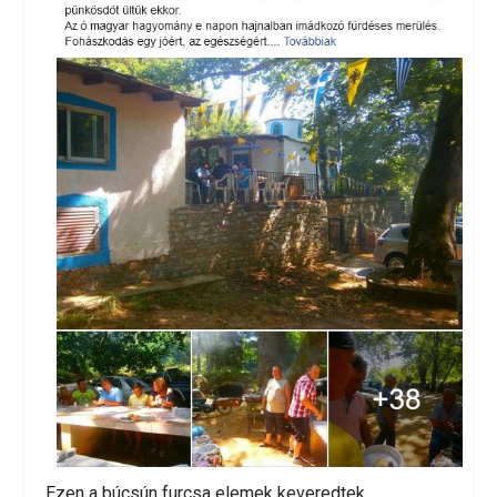
Ezen a búcsún furcsa elemek keveredtek.