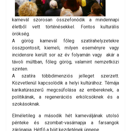
karnevál szorosan összefonódik a mindennapi
életből vett történésekkel. Fontos kulturális
örökség.
A görög karnevál főleg szatírahelyzetekre
összpontosít, kiemeli, milyen eseményre vagy
incidensre került sor az év folyamán vagy akár a
távoli múltban, főleg görög, valamint nemzetközi
szinten.
A szatíra többdimenziós jelleget szerzett.
Közvetlenül kapcsolódik a helyi kultúrához. Témája
karikatúraszerű megcsúfolása az embereknek, a
politikának, a regenerációs erkölcsöknek és a
szokásoknak.
Elméletileg a második hét karneváljának utolsó
pénteke és szombat-vasárnapja a farsangok
zárónapja. Hétfő a böjt kezdetének ünnepe.