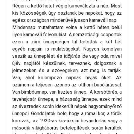
Régen a kettő hetet végig karneválozta a nép. Most
kis közösségek úgy osztanak be napokat, hogy az
egész országban mindenüvé jusson karneváli nap.
Mindennap mutathattam volna a kettő héten belül
ilyen karneváli felvonulást. A nemzetiségi csoportok
ezen a záró ünnepségen túl tartottak a két hét
egyéb napjain is mulatságokat. Nagyon komolyan
veszik az ünneplést, és időjárás ide vagy oda, mivel
újév napjától készülnek, terveznek, dolgoznak a
jelmezeken és a szövegeken, azt meg is tartják.
Van, ahol kolompozó napnak hívják őket. Az
számomra teljesen azonos az otthoni busójárással.
Van bimbóünnep, van lisztes ünnep. A korsótörés, a
tevehajcsár ünnepe, a házasság ünnepe, ezek mind
az évezredek során idekerült népek hagyományőrző
ünnepei. Gondoljatok bele, hogy a római kor, a török
korszak, az 1920-as kis-ázsiai bevándorlás vagy a
második világháborús betelepítések során kerültek