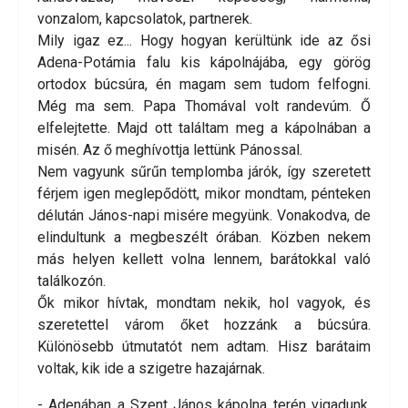
vonzalom, kapcsolatok, partnerek.
Mily igaz ez... Hogy hogyan kerültünk ide az ősi
Adena-Potámia falu kis kápolnájába, egy görög
ortodox búcsúra, én magam sem tudom felfogni.
Még ma sem. Papa Thomával volt randevúm. Ő
elfelejtette. Majd ott találtam meg a kápolnában a
misén. Az ő meghívottja lettünk Pánossal.
Nem vagyunk sűrűn templomba járók, így szeretett
férjem igen meglepődött, mikor mondtam, pénteken
délután János-napi misére megyünk. Vonakodva, de
elindultunk a megbeszélt órában. Közben nekem
más helyen kellett volna lennem, barátokkal való
találkozón.
Ők mikor hívtak, mondtam nekik, hol vagyok, és
szeretettel várom őket hozzánk a búcsúra.
Különösebb útmutatót nem adtam. Hisz barátaim
voltak, kik ide a szigetre hazajárnak.
- Adenában a Szent János kápolna terén vigadunk,