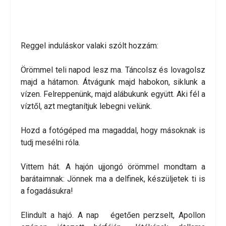
Reggel induláskor valaki szólt hozzám:
Örömmel teli napod lesz ma. Táncolsz és lovagolsz
majd a hátamon. Átvágunk majd habokon, siklunk a
vízen. Felreppenünk, majd alábukunk együtt. Aki fél a
víztől, azt megtanítjuk lebegni velünk.
Hozd a fotógéped ma magaddal, hogy másoknak is
tudj mesélni róla.
Vittem hát. A hajón ujjongó örömmel mondtam a
barátaimnak: Jönnek ma a delfinek, készüljetek ti is
a fogadásukra!
Elindult a hajó. A nap égetően perzselt, Apollon