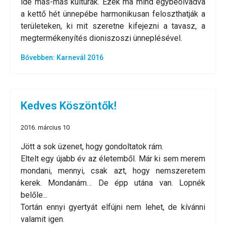
ide más-más kultúrák. Ezek ma mind egybeolvadva
a kettő hét ünnepébe harmonikusan feloszthatják a
területeken, ki mit szeretne kifejezni a tavasz, a
megtermékenyítés dioniszoszi ünneplésével.
Bővebben: Karnevál 2016
Kedves Köszöntők!
2016. március 10
Jött a sok üzenet, hogy gondoltatok rám.
Eltelt egy újabb év az életemből. Már ki sem merem
mondani, mennyi, csak azt, hogy nemszeretem
kerek. Mondanám… De épp utána van. Lopnék
belőle...
Tortán ennyi gyertyát elfújni nem lehet, de kívánni
valamit igen.