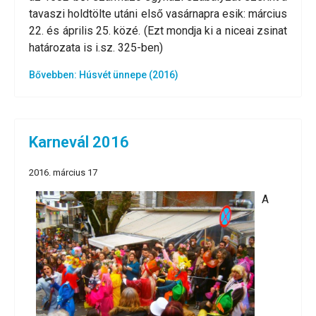
tavaszi holdtölte utáni első vasárnapra esik: március
22. és április 25. közé. (Ezt mondja ki a niceai zsinat
határozata is i.sz. 325-ben)
Bővebben: Húsvét ünnepe (2016)
Karnevál 2016
2016. március 17
A